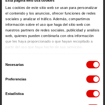
Esta página web usa cookies
Recursos educativos
Las cookies de este sitio web se usan para personalizar
DÍAS D CURSO 2021/2022
el contenido y los anuncios, ofrecer funciones de redes
Presentamos los Días D del curso 2021/2022: un
sociales y analizar el tráfico. Además, compartimos
conjunto de 5 pósters con imágenes y lemas
educativos sobre los siguientes retos globales
información sobre el uso que haga del sitio web con
relacionados con la ciudadanía global y la Agenda
nuestros partners de redes sociales, publicidad y análisis
2030. – Migraciones forzosas. – Igualdad de
género. – Defensa del Medioambiente. – Cultura
1 De Junio De 2021
web, quienes pueden combinarla con otra información
de paz. – Derechos de la infancia. Estos pósters
que les haya proporcionado o que hayan recopilado a
pueden ser utilizados para actividades
educativas, de movilización o incidencia, así como
partir del uso que haya hecho de sus servicios.
para vestir los espacios educativos, de manera
que estas temáticas estén siempre presentes en
nuestra actividad y en el imaginario de los grupos
Selección
con los que trabajamos. Los ponemos a
disposición en castellano, catalán, valenciano,
Necesarias
de
gallego…
consentimiento
Preferencias
Recursos educativos
Estadística
UN MUNDO EN MOVIMIENTO
Tras «Un Mundo en Igualdad», llega la segunda