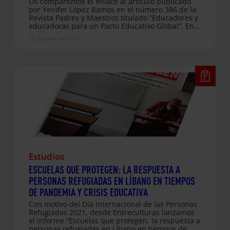
Os compartimos el enlace al artículo publicado
por Yenifer López Ramos en el número 386 de la
Revista Padres y Maestros titulado “Educadores y
educadoras para un Pacto Educativo Global”. En
él, Yenifer, responsable del Departamento de
25 De Junio De 2021
Educación Formal de Entreculturasrlos, reflexiona
sobre cómo los educadores y educadoras están
llamados a dar respuesta a la llamada del papa a
trabajar por la construcción de un Pacto
Educativo Global, respondiendo desde su labor
diaria en espacios educativos de todo el mundo.
Para generar espacios de hospitalidad, paz,
justicia y esperanza su rol debe tener en cuenta
una serie de actitudes y un…
Estudios
ESCUELAS QUE PROTEGEN: LA RESPUESTA A
PERSONAS REFUGIADAS EN LÍBANO EN TIEMPOS
DE PANDEMIA Y CRISIS EDUCATIVA
Con motivo del Día Internacional de las Personas
Refugiadas 2021, desde Entreculturas lanzamos
el informe “Escuelas que protegen: la respuesta a
personas refugiadas en Líbano en tiempos de