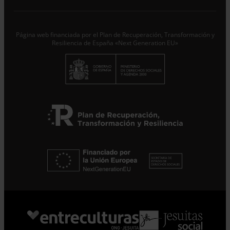
trataremos los datos aportados en calidad de
Responsable del tratamiento con la finalidad de...
Seguir
leyendo
.
Página web financiada por el Plan de Recuperación, Transformación y
Suscribirme
Resiliencia de España «Next Generation EU»