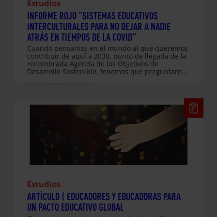
Estudios
INFORME ROJO “SISTEMAS EDUCATIVOS
INTERCULTURALES PARA NO DEJAR A NADIE
ATRÁS EN TIEMPOS DE LA COVID“
Cuando pensamos en el mundo al que queremos
contribuir de aquí a 2030, punto de llegada de la
renombrada Agenda de los Objetivos de
Desarrollo Sostenible, tenemos que preguntarnos
qué personas conforman hoy tal mundo y están
20 De Septiembre De 2021
quedando rezagadas en derechos. Hacia ellas
tenemos que mirar si nuestro objetivo colectivo
es alcanzar una comunidad mundial inclusiva,
igualitaria y sostenible. En Entreculturas
defendemos que la educación inclusiva debe ser
una educación intercultural. Los sistemas
educativos que se organizan teniendo en cuenta
únicamente los referentes, significados e
identidades de la cultura dominante, excluyen a
las personas de otras culturas, generando una
discriminación…
Estudios
ARTÍCULO | EDUCADORES Y EDUCADORAS PARA
UN PACTO EDUCATIVO GLOBAL