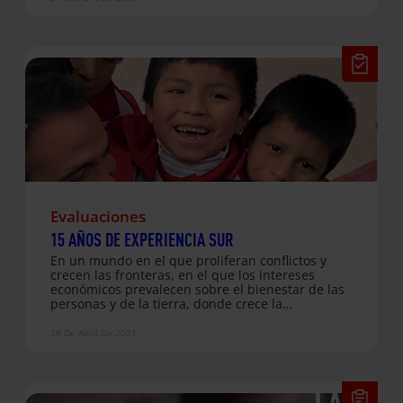
motivo del encuentro con María Rozalén en
Valencia, quisieron hacer también suyas sus
palabras, en agradecimiento por las “Aves
Enjauladas” que las han acompañado durante el
último año
Evaluaciones
15 AÑOS DE EXPERIENCIA SUR
En un mundo en el que proliferan conflictos y
crecen las fronteras, en el que los intereses
económicos prevalecen sobre el bienestar de las
personas y de la tierra, donde crece la
desigualdad en el interior de los países, sigue
siendo pertinente la necesidad de encuentro
28 De Abril De 2021
intercultural entre personas y comunidades.
Experiencia Sur, la propuesta de voluntariado
internacional de corta duración impulsada por
Entreculturas, se orienta a promover encuentros