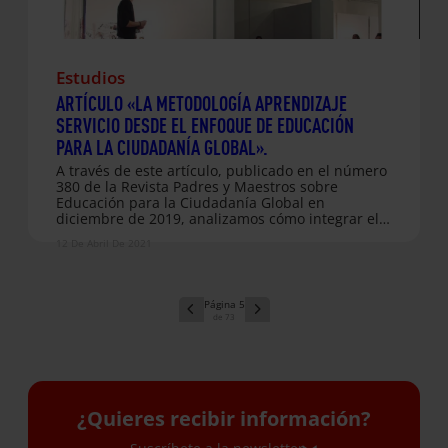
Estudios
ARTÍCULO «LA METODOLOGÍA APRENDIZAJE
SERVICIO DESDE EL ENFOQUE DE EDUCACIÓN
PARA LA CIUDADANÍA GLOBAL».
A través de este artículo, publicado en el número
380 de la Revista Padres y Maestros sobre
Educación para la Ciudadanía Global en
diciembre de 2019, analizamos cómo integrar el
enfoque de Educación para la Ciudadanía Global
12 De Abril De 2021
en los proyectos de Aprendizaje Servicio. El ApS
es una propuesta que reconcilia el mundo
educativo con la dimensión social para realizar
propuestas coherentes y articuladas que pueden
5
aplicarse, entre otros, con grupos de jóvenes.
73
Entreculturas desarrolla proyectos de
aprendizaje-servicio (ApS) como herramienta
pedagógica de promoción de la educación para la
ciudadanía. A lo largo de este artículo abordamos
el origen y fundamentación…
¿Quieres recibir información?