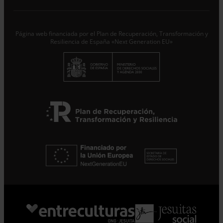
trataremos los datos aportados en calidad de
Responsable del tratamiento con la finalidad de...
Seguir
leyendo
.
Página web financiada por el Plan de Recuperación, Transformación y
Suscribirme
Resiliencia de España «Next Generation EU»