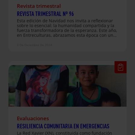
Revista trimestral
REVISTA TRIMESTRAL Nº 96
Esta edición de Navidad nos invita a reflexionar
sobre lo esencial: la humanidad compartida y la
fuerza transformadora de la esperanza. Este año,
en Entreculturas, abrazamos esta época con un
mensaje que no caduca: «Hay lugar para la
esperanza». Un mensaje poderoso y necesario en
2 De Diciembre De 2024
un mundo que enfrenta grandes retos, desde
emergencias climáticas hasta crisis humanitarias
que nos desafían a responder desde la
solidaridad y el compromiso. En un año marcado
por conflictos como los de Ucrania, Gaza o Sudán,
y catástrofes climáticas como la devastadora
DANA en España, podría parecer que la
esperanza está en peligro. Sin embargo,…
Evaluaciones
RESILIENCIA COMUNITARIA EN EMERGENCIAS
La Red Xavier (XN), constituida como fundación