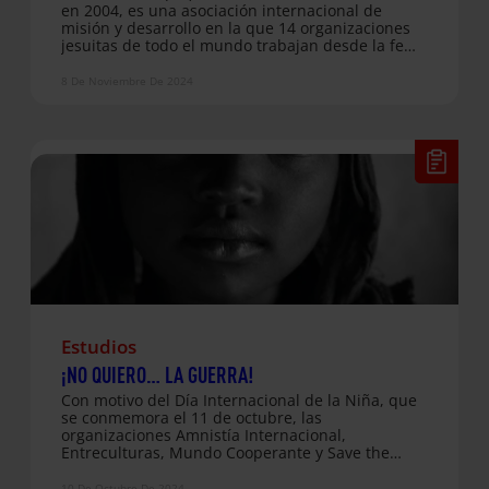
en 2004, es una asociación internacional de
misión y desarrollo en la que 14 organizaciones
jesuitas de todo el mundo trabajan desde la fe
para promover la justicia social y aportar
transformación. Es la primera red de este tipo en
8 De Noviembre De 2024
el mundo jesuita, creada con el sencillo principio
de que uniéndonos podemos conseguir más. A
través de uno de los cuatro grupos de trabajo
(Emergencias, EWG), como Red Xavier se da
respuesta a grandes emergencias y crisis
humanitarias en todo el mundo. Una situación
provocada por un desastre natural o humano que
tiene…
Estudios
¡NO QUIERO… LA GUERRA!
Con motivo del Día Internacional de la Niña, que
se conmemora el 11 de octubre, las
organizaciones Amnistía Internacional,
Entreculturas, Mundo Cooperante y Save the
Children, bajo el marco de la alianza conjunta NO
QUIERO, denunciamos las graves consecuencias
10 De Octubre De 2024