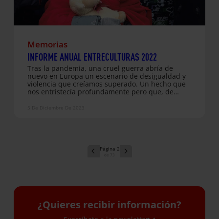
Memorias
INFORME ANUAL ENTRECULTURAS 2022
Tras la pandemia, una cruel guerra abría de
nuevo en Europa un escenario de desigualdad y
violencia que creíamos superado. Un hecho que
nos entristecía profundamente pero que, de
inmediato, nos retaba a seguir trabajando con
más fuerza si cabe junto a las poblaciones
5 De Diciembre De 2023
desplazadas en las fronteras. En 2022, pusimos
en marcha 204 proyectos en 45 países de
América Latina, África, Asia y Europa,
acompañando y mejorando las condiciones de
vida de 361.442 personas y de sus comunidades.
2
73
¿Quieres recibir información?