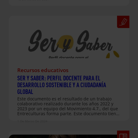
conmemoración: también es un llamado a la
acción. Ninguna mujer debería vivir con miedo, ni
sufrir discriminación o violencia. Este año, desde
Entreculturas y junto a nuestra ONG hermana
Alboan, volvemos a sumarnos a la voz de las
mujeres que defienden sus derechos, y ponemos
el foco en…
Recursos educativos
SER Y SABER: PERFIL DOCENTE PARA EL
DESARROLLO SOSTENIBLE Y A CIUDADANÍA
GLOBAL
Este documento es el resultado de un trabajo
colaborativo realizado durante los años 2022 y
2023 por un equipo del Movimiento 4.7., del que
Entreculturas forma parte. Este documento tiene
como objetivo describir el perfil docente para el
1 De Marzo De 2024
Desarrollo Sostenible y la Ciudadanía Global,
identificando las competencias necesarias para
llevar a cabo una educación transformadora que