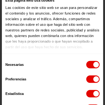
Esta página web usa cookies
Revista trimestral
Las cookies de este sitio web se usan para personalizar
REVISTA TRIMESTRAL Nº 94
el contenido y los anuncios, ofrecer funciones de redes
En Entreculturas tenemos el firme compromiso
sociales y analizar el tráfico. Además, compartimos
de defender el derecho a la educación en
contextos de emergencia. En esta edición de
información sobre el uso que haga del sitio web con
nuestra revista trimestral nos acercamos a las
nuestros partners de redes sociales, publicidad y análisis
realidades de paises y proyectos a través de
nuestra campaña «Escuela Refugio», junto a
24 De Junio De 2024
web, quienes pueden combinarla con otra información
Alboan, y en el marco del Día de las Personas
que les haya proporcionado o que hayan recopilado a
Refugiadas, con la que trabajamos para
garantizar que todos los niños y niñas, sin
partir del uso que haya hecho de sus servicios.
importar su origen o condición, tengan acceso a
una educación de calidad. PUBLICACIONES DE
ESTA EDICIÓN:
Selección
Necesarias
de
consentimiento
Preferencias
Evaluaciones
EVALUACIÓN DEL CONVENIO PROTECCIÓN
Estadística
INTEGRAL PARA LA POBLACIÓN REFUGIADA EN
LÍBANO