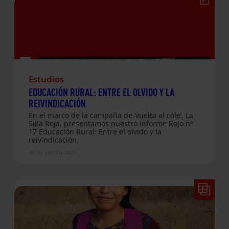
el lema “Pongamos la educación en el mapa”,
enfocamos la campaña en visibilizar las enormes
desigualdades…
Estudios
EDUCACIÓN RURAL: ENTRE EL OLVIDO Y LA
REIVINDICACIÓN
En el marco de la campaña de ‘vuelta al cole’, La
Silla Roja, presentamos nuestro Informe Rojo nº
17 Educación Rural: Entre el olvido y la
reivindicación.
30 De Julio De 2024