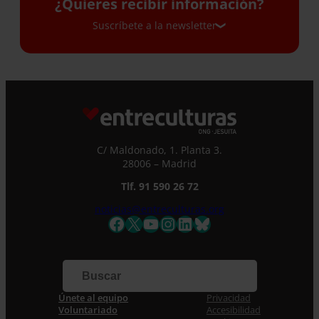
¿Quieres recibir información?
Suscríbete a la newsletter
Suscríbete a la newsletter
Si quieres recibir nuestra newsletter mensual
y los correos puntuales en los que te
ofrecemos información, no dejes de completar
C/ Maldonado, 1. Planta 3.
este formulario. Al instante, te daremos de
28006 – Madrid
alta en nuestra base de datos y podrás estar
Tlf. 91 590 26 72
al tanto de todas las novedades.
Nombre *
noticias@entreculturas.org
Facebook
X
YouTube
Instagram
LinkedIn
Bluesky
Apellidos
Correo electrónico *
Únete al equipo
Privacidad
Voluntariado
Accesibilidad