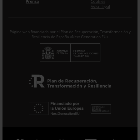
Acepto la
Política de Privacidad
*
Prensa
Cookies
Desde ENTRECULTURAS FE Y ALEGRÍA ESPAÑA
Aviso legal
trataremos los datos aportados en calidad de
Responsable del tratamiento con la finalidad de…
Seguir
leyendo
.
Página web financiada por el Plan de Recuperación, Transformación y
Suscribirme
Resiliencia de España «Next Generation EU»