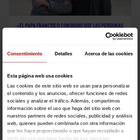
«EL PAPA FRANCISCO CONSIGUIÓ QUE LAS PERSONAS
VULNERABLES ESTUVIERAN EN EL CENTRO DE LA
IGLESIA»
25 abril 2025
Consentimiento
Detalles
Acerca de las cookies
Esta página web usa cookies
Las cookies de este sitio web se usan para personalizar
el contenido y los anuncios, ofrecer funciones de redes
sociales y analizar el tráfico. Además, compartimos
información sobre el uso que haga del sitio web con
«LA MISIÓN DE LA COMPAÑÍA DE JESÚS ES EL
nuestros partners de redes sociales, publicidad y análisis
SERVICIO DE LA FE, DEL QUE LA PROMOCIÓN DE LA
web, quienes pueden combinarla con otra información
JUSTICIA ES UNA EXIGENCIA INELUDIBLE”
que les haya proporcionado o que hayan recopilado a
9 abril 2025
partir del uso que haya hecho de sus servicios.