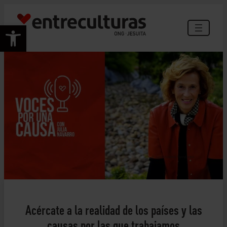
Saltar
al
Abrir barra de herramientas
contenido
© Juan Vicente Fernández
Acércate a la realidad de los países y las
causas por las que trabajamos