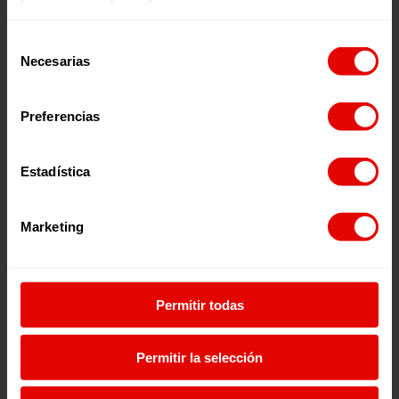
Selección
Necesarias
de
consentimiento
Preferencias
Estadística
«SI NOS QUEDAMOS CALLADAS, EL DEPORTE
FEMENINO NO AVANZA”
Marketing
3 abril 2025
Permitir todas
Permitir la selección