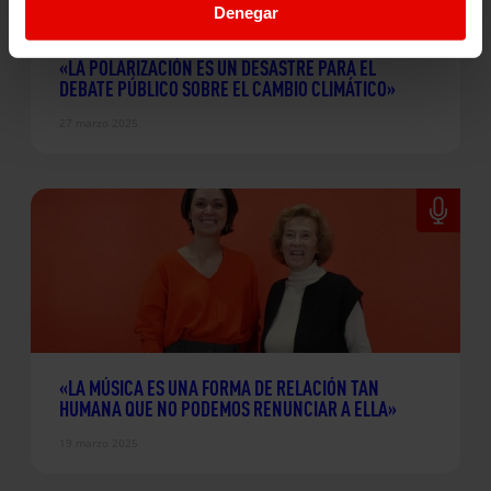
Denegar
«LA POLARIZACIÓN ES UN DESASTRE PARA EL
DEBATE PÚBLICO SOBRE EL CAMBIO CLIMÁTICO»
27 marzo 2025
«LA MÚSICA ES UNA FORMA DE RELACIÓN TAN
HUMANA QUE NO PODEMOS RENUNCIAR A ELLA»
19 marzo 2025