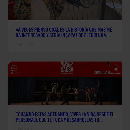
«A VECES PIENSO CUÁL ES LA HISTORIA QUE MÁS ME
HA INTERESADO Y SERÍA INCAPAZ DE ELEGIR UNA,
PORQUE PIENSO QUE DETRÁS DE TODAS HAY
21 julio 2022
PERSONAS QUE SON IGUAL DE IMPORTANTES» JULIA
NAVARRO
“CUANDO ESTÁS ACTUANDO, VIVES LA VIDA DESDE EL
PERSONAJE QUE TE TOCA Y DESARROLLAS TU
EMPATÍA”
21 julio 2022