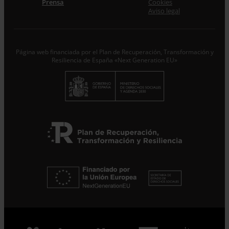
Acepto la
Política de Privacidad
*
Prensa
Cookies
Desde ENTRECULTURAS FE Y ALEGRÍA ESPAÑA
Aviso legal
trataremos los datos aportados en calidad de
Responsable del tratamiento con la finalidad de…
Seguir
leyendo
.
Página web financiada por el Plan de Recuperación, Transformación y
Suscribirme
Resiliencia de España «Next Generation EU»