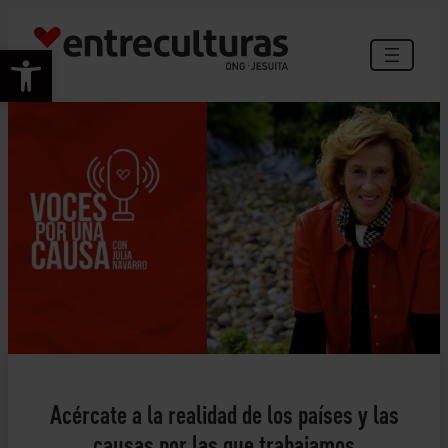
Saltar
al
Abrir barra de herramientas
contenido
© Juan Vicente Fernández
Acércate a la realidad de los países y las
causas por las que trabajamos