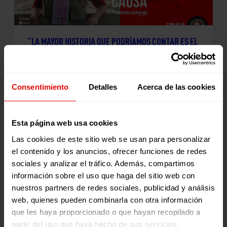
“LA MAYOR HISTORIA QUE PODRÍAMOS CONTAR ES EL
TRIUNFO DEL DIÁLOGO Y DE LA PAZ”, OLGA
RODRIGUEZ
7 julio 2022
Consentimiento
Detalles
Acerca de las cookies
Esta página web usa cookies
Las cookies de este sitio web se usan para personalizar
el contenido y los anuncios, ofrecer funciones de redes
sociales y analizar el tráfico. Además, compartimos
información sobre el uso que haga del sitio web con
CAMINOS DE HOSPITALIDAD EN VOCES POR UNA
nuestros partners de redes sociales, publicidad y análisis
CAUSA
web, quienes pueden combinarla con otra información
que les haya proporcionado o que hayan recopilado a
29 junio 2022
partir del uso que haya hecho de sus servicios.