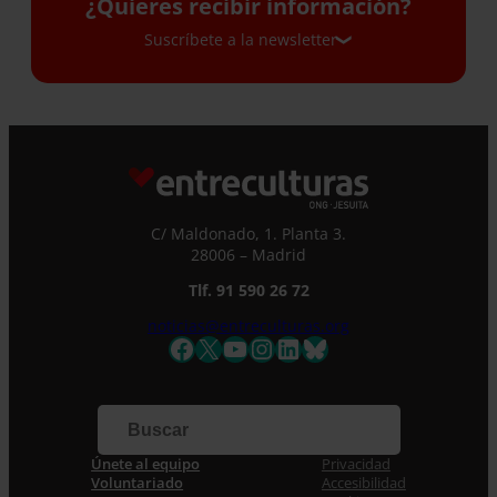
¿Quieres recibir información?
Suscríbete a la newsletter
Suscríbete a la newsletter
Si quieres recibir nuestra newsletter mensual
y los correos puntuales en los que te
ofrecemos información, no dejes de completar
C/ Maldonado, 1. Planta 3.
este formulario. Al instante, te daremos de
28006 – Madrid
alta en nuestra base de datos y podrás estar
Tlf. 91 590 26 72
al tanto de todas las novedades.
Nombre *
noticias@entreculturas.org
Facebook
X
YouTube
Instagram
LinkedIn
Bluesky
Apellidos
Correo electrónico *
Únete al equipo
Privacidad
Voluntariado
Accesibilidad