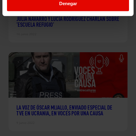
Denegar
JULIA NAVARRO Y LUCÍA RODRÍGUEZ CHARLAN SOBRE
‘ESCUELA REFUGIO’
16 junio 2022
LA VOZ DE ÓSCAR MIJALLO, ENVIADO ESPECIAL DE
TVE EN UCRANIA, EN VOCES POR UNA CAUSA
9 junio 2022