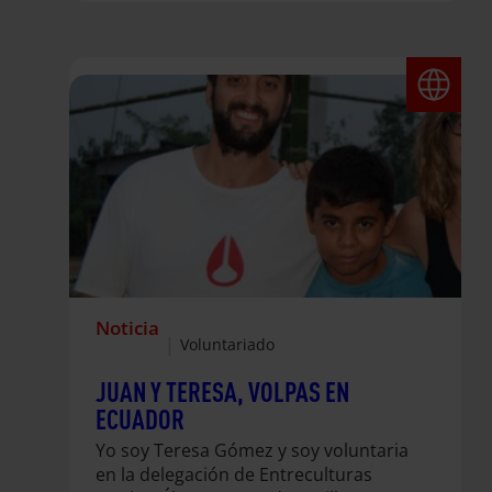
Además de sus evidentes beneficios
para una vida más plena y mejor, la
educación puede contribuir a la
mejora de la sociedad en su conjunto;
una sociedad en la que la gente sea
consciente de sus derechos y
deberes’. (Nivasini, estudiante de
secundaria…
Noticia
|
Voluntariado
JUAN Y TERESA, VOLPAS EN
ECUADOR
Yo soy Teresa Gómez y soy voluntaria
en la delegación de Entreculturas