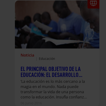
Noticia
|
Educación
EL PRINCIPAL OBJETIVO DE LA
EDUCACIÓN: EL DESARROLLO
INTEGRAL DE LA PERSONA
‘La educación es lo más cercano a la
magia en el mundo. Nada puede
transformar la vida de una persona
como la educación. Insufla confianza
y regala a las personas una voz.
06 Junio 2016