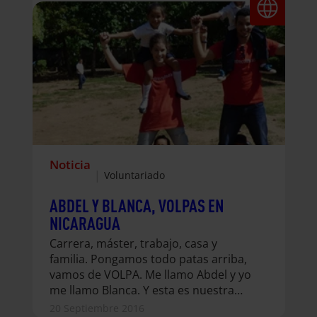
Noticia
|
Voluntariado
ABDEL Y BLANCA, VOLPAS EN
NICARAGUA
Carrera, máster, trabajo, casa y
familia. Pongamos todo patas arriba,
vamos de VOLPA. Me llamo Abdel y yo
me llamo Blanca. Y esta es nuestra
historia. Hace siete meses pusimos
20 Septiembre 2016