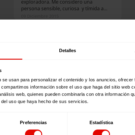
exploradora. Me considero una
persona sensible, curiosa y tímida a
la vez. Me encanta escuchar historias
09 Diciembre 2015
de vida y empaparme de ellas, por
eso me hice VOLPA.La idea de hacer
un voluntariado de larga duración ha
estado siempre conmigo y creo que
mi familia también ha tenido mucho
Detalles
que ver: mis padres siempre me
animaban a hacer aquello que me
hiciera feliz…
s
b se usan para personalizar el contenido y los anuncios, ofrecer
s, compartimos información sobre el uso que haga del sitio web 
 análisis web, quienes pueden combinarla con otra información q
r del uso que haya hecho de sus servicios.
Noticia
|
Voluntariado
Preferencias
Estadística
PEDRO DE CASTRO