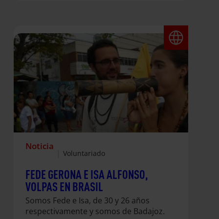
excluidas, en medio de la violencia, en
la escasez de recursos económicos y
de oportunidades… y he sentido que
debía y quería hacer algo para ayudar
a transformar esas realidades. He
tenido la suerte de haber disfrutado
de las oportunidades necesarias para
poder desarrollarme personal y
profesionalmente y, apuntándome a
VOLPA,…
Noticia
|
Voluntariado
FEDE GERONA E ISA ALFONSO,
VOLPAS EN BRASIL
Somos Fede e Isa, de 30 y 26 años
respectivamente y somos de Badajoz.