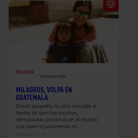
Noticia
|
Voluntariado
MILAGROS, VOLPA EN
GUATEMALA
Desde pequeña he sido sensible al
hecho de que hay muchas,
demasiadas personas en el mundo
que viven injustamente en
condiciones muy duras: marginadas,
24 Marzo 2017