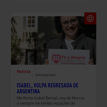
rumbo a Nicaragua decididos a vivir
una experiencia que prometía ser la
de nuestra vida. Una experiencia que
marcaría un antes y un después. Y así
fue. Somotillo, así se llama nuestro
nuevo hogar. Una pequeña localidad
fronteriza con Honduras y a
doscientos kilómetros de…
Noticia
|
Voluntariado
ISABEL, VOLPA REGRESADA DE
ARGENTINA
Me llamo Isabel Bernal, soy de Murcia
y siempre he tenido vocación de