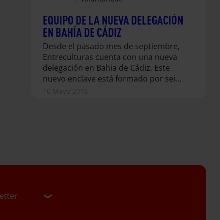
EQUIPO DE LA NUEVA DELEGACIÓN
EN BAHÍA DE CÁDIZ
Desde el pasado mes de septiembre,
Entreculturas cuenta con una nueva
delegación en Bahia de Cádiz. Este
nuevo enclave está formado por seis
voluntarios y voluntarias
16 Mayo 2015
comprometidos con los derechos
humanos y con el propósito de
defender el acceso a una educación
de calidad de todas las personas en el
mundo. Manuela Trullén es la
delegada, es decir, la que lleva el
timón. Esta gaditana adoptiva (maña
de origen), de 64 años y maestra de…
etter