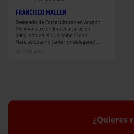
FRANCISCO MALLEN
Delegado de Entreculturas en Aragón
Me involucré en Entreculturas en
2006, año en el que coincidí con
Narciso Lozano (anterior delegado)
en unos talleres ignacianos que se
24 Mayo 2015
celebraron en Zaragoza con motivo
del V Centenario del nacimiento de
Francisco de Javier. Allí empezamos a
hablar sobre el proyecto de
Entreculturas en Aragón. Lo que más
me convence de esta ONG es la
diversidad de personas que la
integran y que están comprometidas
con el proyecto…
¿Quieres r