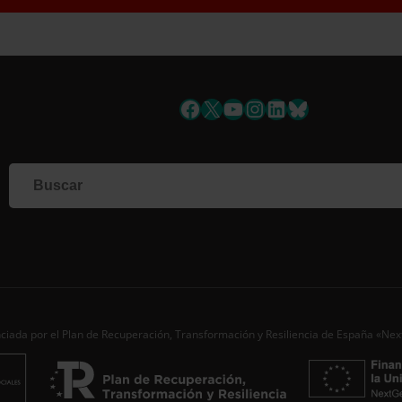
uscríbete a la newslett
Facebook
X
YouTube
Instagram
LinkedIn
Bluesky
Si qu
corr
info
Al i
dato
Nomb
Apell
ciada por el Plan de Recuperación, Transformación y Resiliencia de España «Ne
Corre