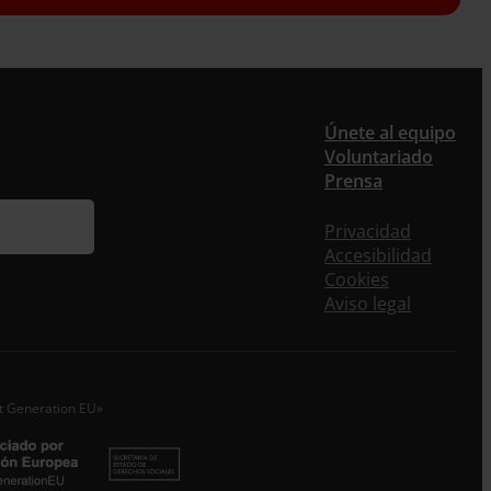
er
Únete al equipo
Voluntariado
Prensa
ieres recibir nuestra newsletter mensual y los
eos puntuales en los que te ofrecemos
Privacidad
rmación, no dejes de completar este formulario.
Accesibilidad
nstante, te daremos de alta en nuestra base de
Cookies
s y podrás estar al tanto de todas las novedades.
Aviso legal
re *
idos
xt Generation EU»
o electrónico *