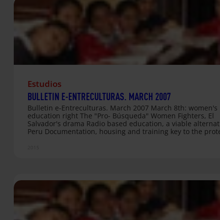
[Descargar entero aquí] Archivo adjunto
Estudios
BULLETIN E-ENTRECULTURAS. MARCH 2007
Bulletin e-Entreculturas. March 2007 March 8th: women's
education right The "Pro- Búsqueda" Women Fighters, El
Salvador's drama Radio based education, a viable alternat
Peru Documentation, housing and training key to the prot
of refugee women Valencia hosts Entreculturas Solidarity
Entreculturas signs collaboration agreements with Barcel
2015
Sun Microsystems Mensageiros do Gueto, hip hop in Brazil
favelas Entreculturas, respectful with the environment
Entreculturas presents to the media a project in support o
women, financed by the Rioja Government Presenting the 
Plan for Latin America PUBLICATIONS-LIBRARY Understand
Phenomenon of Child Soldiers