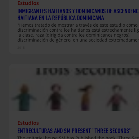
Estudios
INMIGRANTES HAITIANOS Y DOMINICANOS DE ASCENDENC
HAITIANA EN LA REPÚBLICA DOMINICANA
"Hemos tratado de mostrar a través de este estudio cómo 
discriminación contra los haitianos está estrechamente li
la clase, raza (dirigida contra los dominicanos negros),
discriminación de género, en una sociedad extremadame
desigual en la que una gran proporción de la población s
2015
mantiene en los límites "informales" de la economía y ap
tomada en cuenta por el Estado y el sistema político. Cent
solamente en la discriminación contra los haitianos es en
nada más una parte de un problema más amplio de desi
e injusticia. El hecho de que los dominicanos pobres a ve
hagan causa…
Estudios
ENTRECULTURAS AND SM PRESENT “THREE SECONDS”
The editorial house SM has Published the book "Three Se