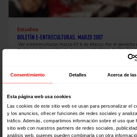
Estudios
BOLETÍN E-ENTRECULTURAS. MARZO 2007
Ver e-entreculturas marzo-07 8 de Marzo: Por el derecho 
mujer a la Educación Las mujeres luchadoras de Pro-Bús
el drama de El Salvador La educación por radio en Perú, 
alternativa viable Derecho a la identificación, alojamiento 
formación, claves para la protección de las mujeres refug
Valencia, sede de la solidaridad juvenil de Entreculturas
2015
Presentado el Plan Iberoamericano para la Alfabetización 
Consentimiento
Detalles
Acerca de las
Educación Básica de Personas Jóvenes y Adultas 2007-201
Mensageiros do Gueto, el hip hop de las favelas de Brasil
Profesora vallisoletana, premiada en el concurso de Entre
y Pueblo Inlgés Entreculturas-La Rioja presenta ante los…
Esta página web usa cookies
Las cookies de este sitio web se usan para personalizar el c
y los anuncios, ofrecer funciones de redes sociales y analiza
tráfico. Además, compartimos información sobre el uso que 
sitio web con nuestros partners de redes sociales, publicida
análisis web, quienes pueden combinarla con otra informaci