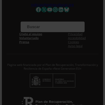
Nombre *
noticias@entreculturas.org
Facebook
X
YouTube
Instagram
LinkedIn
Bluesky
Apellidos
Correo electrónico *
Únete al equipo
Privacidad
Voluntariado
Accesibilidad
Acepto la
Política de Privacidad
*
Prensa
Cookies
Desde ENTRECULTURAS FE Y ALEGRÍA ESPAÑA
Aviso legal
trataremos los datos aportados en calidad de
Responsable del tratamiento con la finalidad de...
Seguir
leyendo
.
Página web financiada por el Plan de Recuperación, Transformación y
Suscribirme
Resiliencia de España «Next Generation EU»