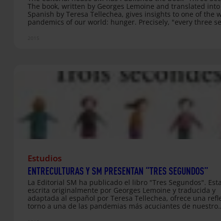
The book, written by Georges Lemoine and translated into
Spanish by Teresa Tellechea, gives insights to one of the 
pandemics of our world: hunger. Precisely, "every three s
a child dies of hunger" a fraction of time that takes away 
young lives a day. 2% of the book will support the work
2015
Entreculturas carries out in Africa with refugees. Available
Casa del Libro for 7,5 Euros
Estudios
ENTRECULTURAS Y SM PRESENTAN “TRES SEGUNDOS”
La Editorial SM ha publicado el libro "Tres Segundos". Est
escrita originalmente por Georges Lemoine y traducida y
adaptada al español por Teresa Tellechea, ofrece una refl
torno a una de las pandemias más acuciantes de nuestro
planeta: el hambre. Precisamente, "cada tres segundos, u