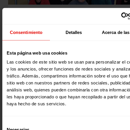
Noticia
|
RSC
EL PAPEL QUE PUEDEN JUGAR LA RSC DE LAS EMPRESAS
SOCIALES FRENTE AL RACISMO
Consentimiento
Detalles
Acerca de las
Con ocasión del Día Internacional de la Empresa Social, qu
celebra este 16 de noviembre, junto a Pueblos Unidos
Esta página web usa cookies
reivindicamos la Responsabilidad Social Corporativa (RSC)
las empresas sociales como una de las mejores fórmulas p
Las cookies de este sitio web se usan para personalizar el c
derribar los estereotipos que existen sobre las personas
migrantes en nuestro país. Un objetivo que Entreculturas 
y los anuncios, ofrecer funciones de redes sociales y analiza
15 Noviembre 2024
Pueblos Unidos persiguen a través de la campaña ‘Soy Acog
tráfico. Además, compartimos información sobre el uso que 
que busca promover una cultura de acogida, hospitalidad 
solidaridad para…
sitio web con nuestros partners de redes sociales, publicida
análisis web, quienes pueden combinarla con otra informaci
les haya proporcionado o que hayan recopilado a partir del 
haya hecho de sus servicios.
Selección
Necesarias