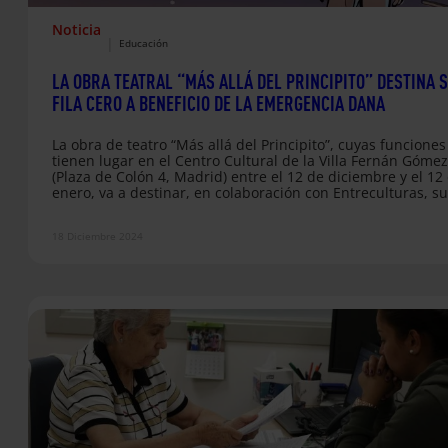
Noticia
|
Educación
LA OBRA TEATRAL “MÁS ALLÁ DEL PRINCIPITO” DESTINA 
FILA CERO A BENEFICIO DE LA EMERGENCIA DANA
La obra de teatro “Más allá del Principito”, cuyas funciones
tienen lugar en el Centro Cultural de la Villa Fernán Gómez
(Plaza de Colón 4, Madrid) entre el 12 de diciembre y el 12
enero, va a destinar, en colaboración con Entreculturas, su 
cero a beneficio de la campaña de emergencia DANA que
estamos llevando a cabo desde la Compañía de Jesús. La o
18 Diciembre 2024
“Más allá del Principito”, inspirada en el escritor y…