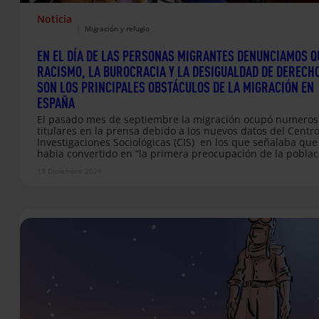
Noticia
|
Migración y refugio
EN EL DÍA DE LAS PERSONAS MIGRANTES DENUNCIAMOS Q
RACISMO, LA BUROCRACIA Y LA DESIGUALDAD DE DERECH
SON LOS PRINCIPALES OBSTÁCULOS DE LA MIGRACIÓN EN
ESPAÑA
El pasado mes de septiembre la migración ocupó numeros
titulares en la prensa debido a los nuevos datos del Centr
Investigaciones Sociológicas (CIS) en los que señalaba que
había convertido en “la primera preocupación de la poblac
española”. Tres meses después, hoy, 18 de diciembre, Día
19 Diciembre 2024
Internacional de las Personas Migrantes, y desde el centro
atención a personas migrantes, Pueblos Unidos, y la ONG
Entreculturas nos queremos acercar a las preocupaciones
vive…