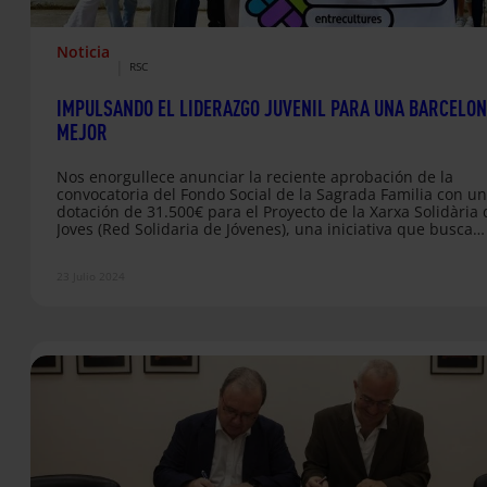
Noticia
|
RSC
IMPULSANDO EL LIDERAZGO JUVENIL PARA UNA BARCELO
MEJOR
Nos enorgullece anunciar la reciente aprobación de la
convocatoria del Fondo Social de la Sagrada Familia con u
dotación de 31.500€ para el Proyecto de la Xarxa Solidària 
Joves (Red Solidaria de Jóvenes), una iniciativa que busca
abordar la exclusión social y la falta de oportunidades que
enfrentan los jóvenes de 12 a 18 años en Barcelona. Esta
23 Julio 2024
colaboración representa una oportunidad para demostrar
cómo las alianzas estratégicas entre entidades privadas y
organizaciones sociales…