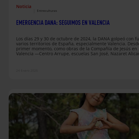
Noticia
|
Entreculturas
EMERGENCIA DANA: SEGUIMOS EN VALENCIA
Los días 29 y 30 de octubre de 2024, la DANA golpeó con f
varios territorios de España, especialmente Valencia. Desd
primer momento, como obras de la Compañía de Jesús en
Valencia —Centro Arrupe, escuelas San José, Nazaret Alica
Entreculturas, SJM Valencia y Ecca Social— nos movilizamo
para responder a la emergencia, ofreciendo apoyo a las
personas afectadas a través de la distribución de bienes
24 Enero 2025
esenciales, soluciones habitacionales urgentes y
acompañamiento en esta crisis.…