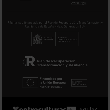
Desde ENTRECULTURAS FE Y ALEGRÍA ESPAÑA
Aviso legal
trataremos los datos aportados en calidad de
Responsable del tratamiento con la finalidad de...
Seguir
leyendo
.
Página web financiada por el Plan de Recuperación, Transformación y
Suscribirme
Resiliencia de España «Next Generation EU»