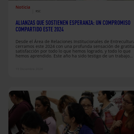
Noticia
|
RSC
ALIANZAS QUE SOSTIENEN ESPERANZA: UN COMPROMISO
COMPARTIDO ESTE 2024
Desde el Área de Relaciones Institucionales de Entrecultur
cerramos este 2024 con una profunda sensación de gratitu
satisfacción por todo lo que hemos logrado, y todo lo que
hemos aprendido. Este año ha sido testigo de un trabajo
conjunto y con grandes resultados gracias a la colaboraci
empresas, instituciones y personas voluntarias. En el
19 Diciembre 2024
Departamento de Responsabilidad Social Corporativa (RSC)
hemos tenido el privilegio de trabajar de la mano de diver
empresas para…