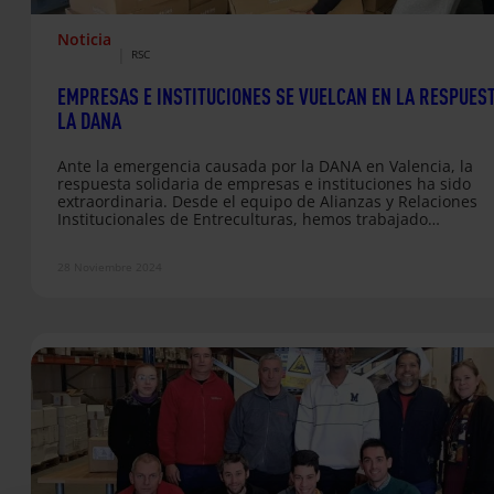
Noticia
|
RSC
EMPRESAS E INSTITUCIONES SE VUELCAN EN LA RESPUEST
LA DANA
Ante la emergencia causada por la DANA en Valencia, la
respuesta solidaria de empresas e instituciones ha sido
extraordinaria. Desde el equipo de Alianzas y Relaciones
Institucionales de Entreculturas, hemos trabajado
intensamente para canalizar esta generosidad y ofrecer u
respuesta eficaz, alineados con la campaña de emergencia
28 Noviembre 2024
promovida por la Compañía de Jesús. Desde el primer
momento, hemos recibido numerosas muestras de solidar
de empresas amigas y nuevas colaboradoras, interesadas 
apoyar a las personas…