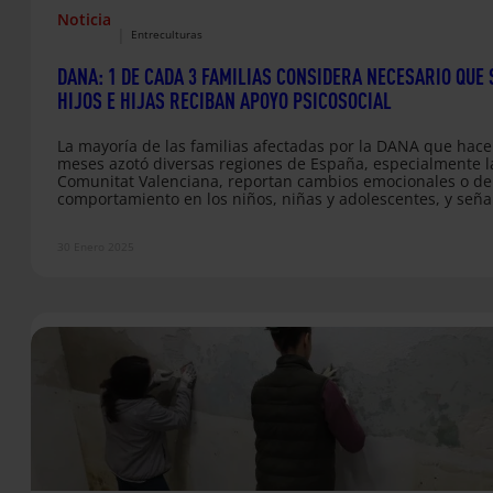
Noticia
|
Entreculturas
DANA: 1 DE CADA 3 FAMILIAS CONSIDERA NECESARIO QUE 
HIJOS E HIJAS RECIBAN APOYO PSICOSOCIAL
La mayoría de las familias afectadas por la DANA que hace
meses azotó diversas regiones de España, especialmente l
Comunitat Valenciana, reportan cambios emocionales o de
comportamiento en los niños, niñas y adolescentes, y seña
la falta de acceso a servicios psicológicos, según muestra e
informe Análisis de necesidades en el sector de la educaci
30 Enero 2025
protección de la infancia tras la DANA, publicado hoy por
Educo, Entreculturas, Plan International, Save the Children
con…