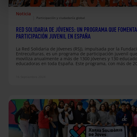
Noticia
|
Participación y ciudadanía global
RED SOLIDARIA DE JÓVENES: UN PROGRAMA QUE FOMENTA
PARTICIPACIÓN JUVENIL EN ESPAÑA
La Red Solidaria de Jóvenes (RSJ), impulsada por la Fundac
Entreculturas, es un programa de participación juvenil qu
moviliza anualmente a más de 1300 jóvenes y 130 educado
educadoras en toda España. Este programa, con más de 2
años de trayectoria, está dirigido a estudiantes de entre 12
años de 9 Comunidades Autónomas, brindando una plata
16 Septiembre 2024
para que participen activamente en temas como el
medioambiente, la igualdad de género, las migraciones, l