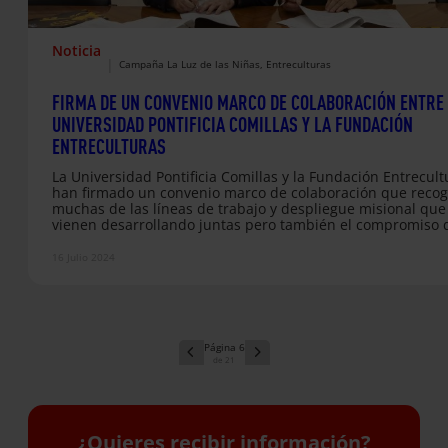
Noticia
|
Campaña La Luz de las Niñas
, 
Entreculturas
FIRMA DE UN CONVENIO MARCO DE COLABORACIÓN ENTRE
UNIVERSIDAD PONTIFICIA COMILLAS Y LA FUNDACIÓN
ENTRECULTURAS
La Universidad Pontificia Comillas y la Fundación Entrecult
han firmado un convenio marco de colaboración que reco
muchas de las líneas de trabajo y despliegue misional que
vienen desarrollando juntas pero también el compromiso 
explorar nuevas colaboraciones. Este convenio pretende
aprovechar y potenciar recursos a través de programas de
16 Julio 2024
prácticas de estudiantes, cursos de grado y máster que
faciliten la formación de futuros profesionales o el reciclaj
los que están en ejercicio, así…
6
21
¿Quieres recibir información?