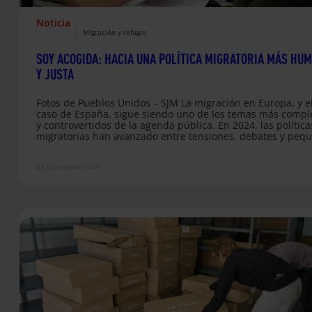
Noticia
|
Migración y refugio
SOY ACOGIDA: HACIA UNA POLÍTICA MIGRATORIA MÁS HU
Y JUSTA
Fotos de Pueblos Unidos – SJM La migración en Europa, y e
caso de España, sigue siendo uno de los temas más compl
y controvertidos de la agenda pública. En 2024, las política
migratorias han avanzado entre tensiones, debates y peq
hitos que ofrecen destellos de esperanza por un lado, per
otro lado, medidas radicales que ponen en riesgo los dere
03 Diciembre 2024
de todas las personas que han migrado o están a las puer
de…