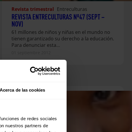
Revista trimestral
Entreculturas
REVISTA ENTRECULTURAS Nº47 (SEPT –
NOV)
61 millones de niños y niñas en el mundo no
tienen garantizado su derecho a la educación.
Para denunciar esta…
01 septiembre 2012
Acerca de las cookies
 funciones de redes sociales
con nuestros partners de