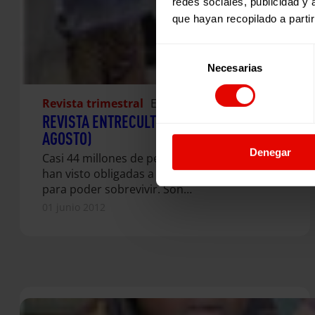
redes sociales, publicidad y
que hayan recopilado a parti
Selección
Necesarias
de
consentimiento
Revista trimestral
Entreculturas
REVISTA ENTRECULTURAS Nº46 (JUNIO-
AGOSTO)
Denegar
Casi 44 millones de personas en el mundo se
han visto obligadas a abandonar sus hogares
para poder sobrevivir. Son…
01 junio 2012