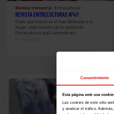
Revista trimestral
Entreculturas
REVISTA ENTRECULTURAS Nº49
Dado que marzo es el mes dedicado a la
mujer, este número de la revista de
Entreculturas está centrado en…
01 marzo 2013
Consentimiento
Esta página web usa cookie
Las cookies de este sitio we
y analizar el tráfico. Ademá