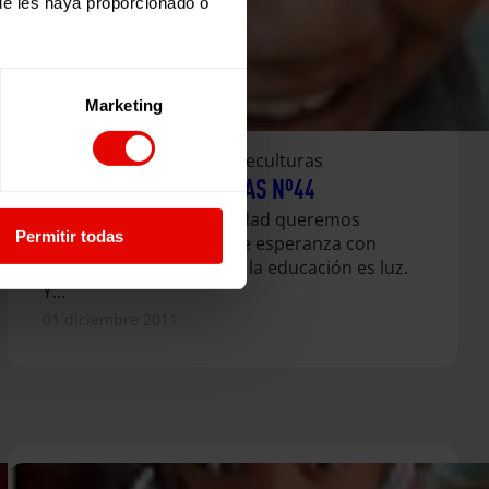
ue les haya proporcionado o
Marketing
Revista trimestral
Entreculturas
REVISTA ENTRECULTURAS Nº44
En este número de Navidad queremos
Permitir todas
compartir un mensaje de esperanza con
todos nuestros lectores: la educación es luz.
Y…
01 diciembre 2011