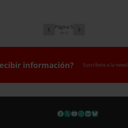
5
6
ecibir información?
Suscríbete a la newsl
uscríbete a la newslett
Facebook
X
YouTube
Instagram
LinkedIn
Bluesky