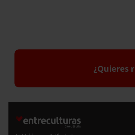
¿Quieres r
S