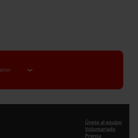
etter
er
Únete al equipo
Voluntariado
Prensa