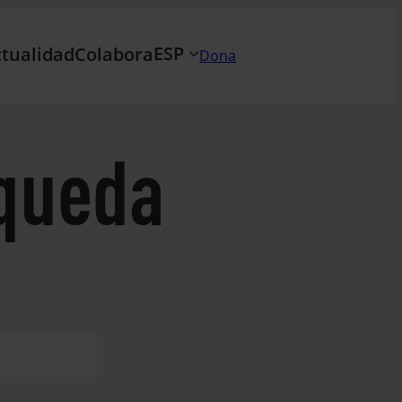
ESP
tualidad
Colabora
Dona
queda