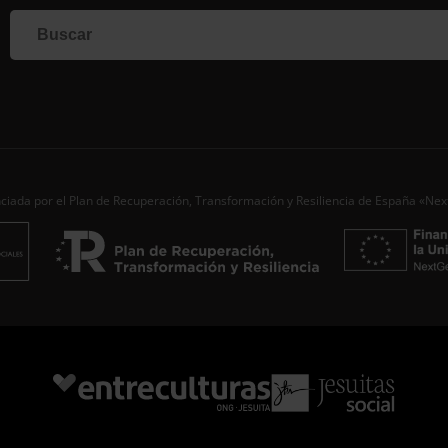
Si q
corr
info
form
nues
toda
Nomb
Apell
ciada por el Plan de Recuperación, Transformación y Resiliencia de España «Ne
Corre
Ac
Desde
aporta
de…
S