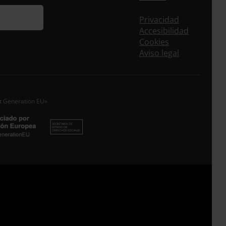
uieres recibir nuestra newsletter mensual y los
eos puntuales en los que te ofrecemos
Privacidad
rmación, no dejes de completar este
Accesibilidad
ulario. Al instante, te daremos de alta en
Cookies
tra base de datos y podrás estar al tanto de
Aviso legal
s las novedades.
re *
idos
xt Generation EU»
o electrónico *
epto la
Política de Privacidad
*
 ENTRECULTURAS FE Y ALEGRÍA ESPAÑA trataremos los datos
dos en calidad de Responsable del tratamiento con la finalidad
eguir leyendo
.
Suscribirme