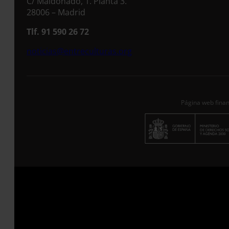
C/ Maldonado, 1. Planta 3.
28006 – Madrid
Tlf. 91 590 26 72
noticias@entreculturas.org
Página web finan