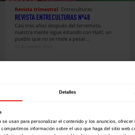
Revista trimestral
Entreculturas
REVISTA ENTRECULTURAS Nº48
Casi tres años después del terremoto,
nuestra mente sigue estando con Haití, un
pueblo que no se rinde a pesar…
01 diciembre 2012
Detalles
s
b se usan para personalizar el contenido y los anuncios, ofrecer
s, compartimos información sobre el uso que haga del sitio web 