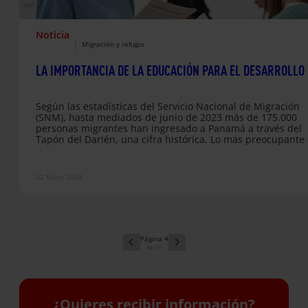
Noticia
|
Migración y refugio
LA IMPORTANCIA DE LA EDUCACIÓN PARA EL DESARROLLO
Según las estadísticas del Servicio Nacional de Migración
(SNM), hasta mediados de junio de 2023 más de 175.000
personas migrantes han ingresado a Panamá a través del
Tapón del Darién, una cifra histórica. Lo más preocupante 
creciente número de niños y niñas que se encuentran
expuestos a los peligros de esta implacable ruta
migratoria.Hemos recorrido parte de la ruta junto a nuestr
22 Mayo 2024
organización hermana en terreno, Fe y Alegría Panamá,
retratando la realidad…
4
19
¿Quieres recibir información?