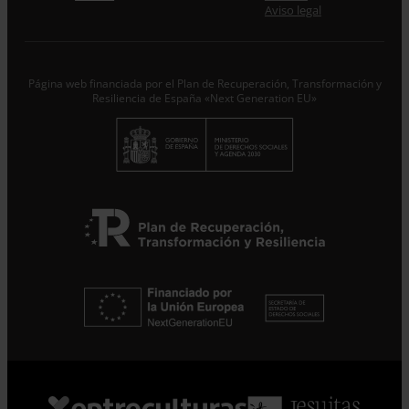
Desde ENTRECULTURAS FE Y ALEGRÍA ESPAÑA
Aviso legal
trataremos los datos aportados en calidad de
Responsable del tratamiento con la finalidad de...
Seguir
leyendo
.
Página web financiada por el Plan de Recuperación, Transformación y
Suscribirme
Resiliencia de España «Next Generation EU»