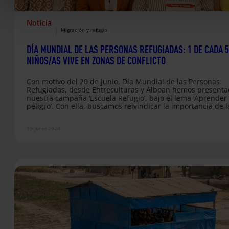
Noticia
|
Migración y refugio
DÍA MUNDIAL DE LAS PERSONAS REFUGIADAS: 1 DE CADA 5
NIÑOS/AS VIVE EN ZONAS DE CONFLICTO
Con motivo del 20 de junio, Día Mundial de las Personas
Refugiadas, desde Entreculturas y Alboan hemos present
nuestra campaña ‘Escuela Refugio’, bajo el lema ‘Aprender
peligro’. Con ella, buscamos reivindicar la importancia de l
escuela como un espacio necesario de refugio y de acogid
para la infancia desplazada por la fuerza, que supone ya e
19 Junio 2024
40% de las 120 millones de personas desplazadas forzosa 
mundo. Desde Entreculturas y Alboan denunciamos que