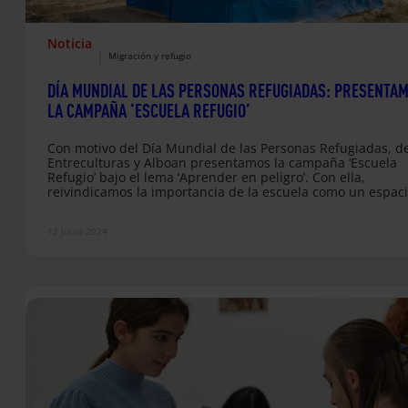
Noticia
|
Migración y refugio
DÍA MUNDIAL DE LAS PERSONAS REFUGIADAS: PRESENTA
LA CAMPAÑA ‘ESCUELA REFUGIO’
Con motivo del Día Mundial de las Personas Refugiadas, d
Entreculturas y Alboan presentamos la campaña ‘Escuela
Refugio’ bajo el lema ‘Aprender en peligro’. Con ella,
reivindicamos la importancia de la escuela como un espac
necesario de refugio y de acogida de la infancia refugiada
cualquier parte del mundo. En esta ocasión, mantendrem
12 Junio 2024
una mesa redonda en la que la conversaremos sobre la
importancia de garantizar la educación en contextos de cri
así como…