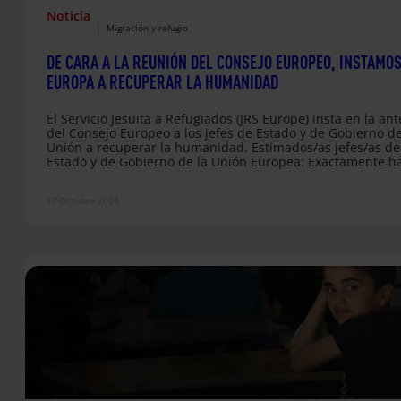
Noticia
|
Migración y refugio
DE CARA A LA REUNIÓN DEL CONSEJO EUROPEO, INSTAMOS
EUROPA A RECUPERAR LA HUMANIDAD
El Servicio Jesuita a Refugiados (JRS Europe) insta en la ant
del Consejo Europeo a los jefes de Estado y de Gobierno de
Unión a recuperar la humanidad. Estimados/as jefes/as de
Estado y de Gobierno de la Unión Europea: Exactamente h
25 años, sus predecesores acababan de acordar trabajar j
“hacia una unión de Libertad, Seguridad y Justicia” en
17 Octubre 2024
las Conclusiones del Consejo de Tampere. Se comprometi
a hacerlo a través de políticas comunes que respeten…