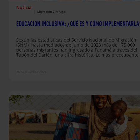
Noticia
|
Migración y refugio
EDUCACIÓN INCLUSIVA: ¿QUÉ ES Y CÓMO IMPLEMENTARLA
Según las estadísticas del Servicio Nacional de Migración
(SNM), hasta mediados de junio de 2023 más de 175.000
personas migrantes han ingresado a Panamá a través del
Tapón del Darién, una cifra histórica. Lo más preocupante 
creciente número de niños y niñas que se encuentran
expuestos a los peligros de esta implacable ruta
migratoria.Hemos recorrido parte de la ruta junto a nuestr
26 Septiembre 2024
organización hermana en terreno, Fe y Alegría Panamá,
retratando la realidad…