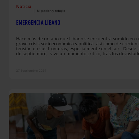
Noticia
|
Migración y refugio
EMERGENCIA LÍBANO
Hace más de un año que Líbano se encuentra sumido en 
grave crisis socioeconómica y política, así como de crecien
tensión en sus fronteras, especialmente en el sur. Desde e
de septiembre, vive un momento crítico, tras los devastad
bombardeos en ciudades como Saida, Nabatieh, el valle d
Bekaa, y en algunos barrios de Beirut. El conflicto ya se ha
cobrado más de 2.080 vidas, incluidas las de más de 100 n
27 Septiembre 2024
y…