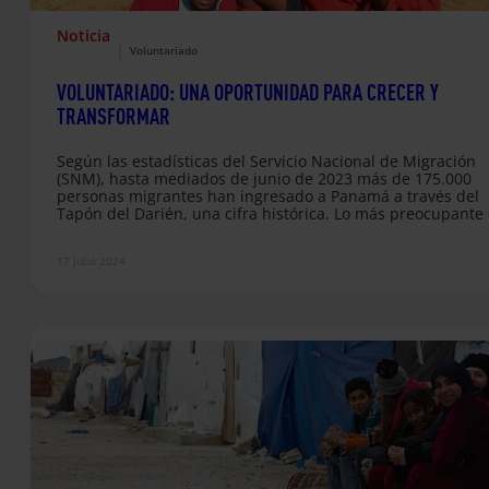
Noticia
|
Voluntariado
VOLUNTARIADO: UNA OPORTUNIDAD PARA CRECER Y
TRANSFORMAR
Según las estadísticas del Servicio Nacional de Migración
(SNM), hasta mediados de junio de 2023 más de 175.000
personas migrantes han ingresado a Panamá a través del
Tapón del Darién, una cifra histórica. Lo más preocupante 
creciente número de niños y niñas que se encuentran
expuestos a los peligros de esta implacable ruta
17 Julio 2024
migratoria.Hemos recorrido parte de la ruta junto a nuestr
organización hermana en terreno, Fe y Alegría Panamá,
retratando la realidad…