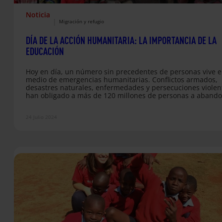
Noticia
|
Migración y refugio
DÍA DE LA ACCIÓN HUMANITARIA: LA IMPORTANCIA DE LA
EDUCACIÓN
Hoy en día, un número sin precedentes de personas vive 
medio de emergencias humanitarias. Conflictos armados,
desastres naturales, enfermedades y persecuciones violen
han obligado a más de 120 millones de personas a aband
sus hogares. En estos contextos, los niños y niñas son
especialmente vulnerables, enfrentándose a enfermedade
24 Julio 2024
violencia y la pérdida de su derecho a la educación. En el 
de la Acción Humanitaria, queremos resaltar la importanci
incluir la educación como…