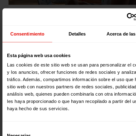
Noticia
|
Migración y refugio
DERECHOS DE LAS MUJERES: UN CAMINO HACIA LA EQUIDA
GÉNERO
Consentimiento
Detalles
Acerca de las
Según las estadísticas del Servicio Nacional de Migración
(SNM), hasta mediados de junio de 2023 más de 175.000
Esta página web usa cookies
personas migrantes han ingresado a Panamá a través del
Tapón del Darién, una cifra histórica. Lo más preocupante 
Las cookies de este sitio web se usan para personalizar el c
creciente número de niños y niñas que se encuentran
expuestos a los peligros de esta implacable ruta
y los anuncios, ofrecer funciones de redes sociales y analiza
28 Junio 2024
migratoria.Hemos recorrido parte de la ruta junto a nuestr
tráfico. Además, compartimos información sobre el uso que 
organización hermana en terreno, Fe y Alegría Panamá,
retratando la realidad…
sitio web con nuestros partners de redes sociales, publicida
análisis web, quienes pueden combinarla con otra informaci
les haya proporcionado o que hayan recopilado a partir del 
haya hecho de sus servicios.
Selección
Necesarias