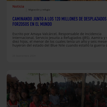
Noticia
|
Migración y refugio
CAMINANDO JUNTO A LOS 120 MILLONES DE DESPLAZADOS
FORZOSOS EN EL MUNDO
Escrito por Amaya Valcárcel, Responsable de Incidencia
Internacional, Servicio Jesuita a Refugiados (JRS). Aamira y
diez hijos, el menor de los cuales tenía un año y seis mese
huyeron del estado del Blue Nile cuando estalló la guerra c
en 2012. Partieron solo con la ropa que llevaban puesta y
pasaron nueve días en el monte sin comida, agua ni medic
26 Septiembre 2024
antes de llegar a un pueblo de la frontera sudanesa. Allí
permanecieron un…