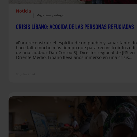
Noticia
|
Migración y refugio
CRISIS LÍBANO: ACOGIDA DE LAS PERSONAS REFUGIADAS
«Para reconstruir el espíritu de un pueblo y sanar tanto do
hace falta mucho más tiempo que para reconstruir los edif
de una ciudad» Dan Corrou SJ, Director regional de JRS en
Oriente Medio. Líbano lleva años inmerso en una crisis
multifacética a nivel político-social, económico, sanitario y
educativo, agravada por la irrupción de la COVID-19 y las
explosiones en el puerto de Beirut en agosto de 2020. El
09 Julio 2024
gobierno libanés estima que el país…