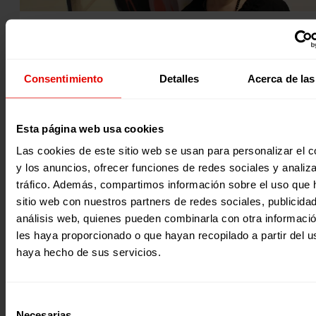
Noticia
|
Participación y ciudadanía global
BUSCANDO UN NUEVO HORIZONTE EN BURGOS – CARMEN D
ATALAYA INTERCULTURAL
Consentimiento
Detalles
Acerca de las
Este es el testimonio de Carmen Valdivia, una mujer que al
llegar a España encontro un refugio y una manera de segu
Esta página web usa cookies
adelante con su proyecto de vida siendo voluntaria de Ata
Intercultural, una organización del sector social de la Com
Las cookies de este sitio web se usan para personalizar el c
de Jesús que se centra en ofrecer acogida
y acompañamiento en los primeros pasos de su nueva vida
y los anuncios, ofrecer funciones de redes sociales y analiza
11 Marzo 2026
persona migrantes en la ciudad de Burgos, promoviendo
tráfico. Además, compartimos información sobre el uso que 
sus derechos fundamentales y facilitando el acceso
a vivienda, formación, empleo, y educación. Atalaya
sitio web con nuestros partners de redes sociales, publicida
Intercultural también trabaja…
análisis web, quienes pueden combinarla con otra informaci
les haya proporcionado o que hayan recopilado a partir del 
haya hecho de sus servicios.
Selección
Necesarias