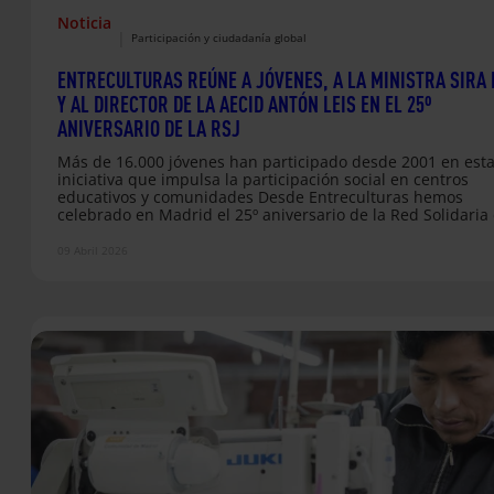
Noticia
|
Participación y ciudadanía global
ENTRECULTURAS REÚNE A JÓVENES, A LA MINISTRA SIRA
Y AL DIRECTOR DE LA AECID ANTÓN LEIS EN EL 25º
ANIVERSARIO DE LA RSJ
Más de 16.000 jóvenes han participado desde 2001 en est
iniciativa que impulsa la participación social en centros
educativos y comunidades Desde Entreculturas hemos
celebrado en Madrid el 25º aniversario de la Red Solidaria
Jóvenes (RSJ), una iniciativa que desde 2001 impulsa la
participación de las juventudes en centros educativos y
09 Abril 2026
comunidades. A lo largo de estos años, más de 16.000 jóv
han formado parte de esta red, generando propuestas
colectivas en torno a…