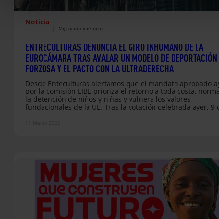
Noticia
|
Migración y refugio
ENTRECULTURAS DENUNCIA EL GIRO INHUMANO DE LA
EUROCÁMARA TRAS AVALAR UN MODELO DE DEPORTACIÓN
FORZOSA Y EL PACTO CON LA ULTRADERECHA
Desde Enteculturas alertamos que el mandato aprobado a
por la comisión LIBE prioriza el retorno a toda costa, norma
la detención de niños y niñas y vulnera los valores
fundacionales de la UE. Tras la votación celebrada ayer, 9 
marzo, en la Comisión de Libertades Civiles, Justicia e Inter
(LIBE) del Parlamento Europeo, manifestamos nuestro rec
11 Marzo 2026
absoluto al nuevo mandato para la reforma del Reglament
Retorno. El texto, fruto de un pacto entre…