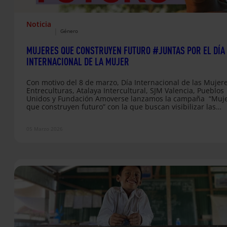
Noticia
|
Género
MUJERES QUE CONSTRUYEN FUTURO #JUNTAS POR EL DÍA
INTERNACIONAL DE LA MUJER
Con motivo del 8 de marzo, Día Internacional de las Mujere
Entreculturas, Atalaya Intercultural, SJM Valencia, Pueblos
Unidos y Fundación Amoverse lanzamos la campaña “Muj
que construyen futuro” con la que buscan visibilizar las
desigualdades estructurales que continúan afectando a
mujeres y niñas en distintos contextos del mundo y tambi
05 Marzo 2026
España. Los datos reflejan la magnitud de este desafío glob
Una de cada tres mujeres ha sufrido violencia física o sexu
mientras que 132…