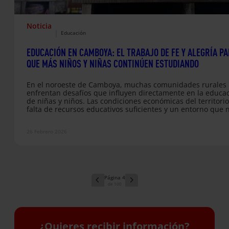
Noticia
|
Educación
EDUCACIÓN EN CAMBOYA: EL TRABAJO DE FE Y ALEGRÍA P
QUE MÁS NIÑOS Y NIÑAS CONTINÚEN ESTUDIANDO
En el noroeste de Camboya, muchas comunidades rurales
enfrentan desafíos que influyen directamente en la educa
de niñas y niños. Las condiciones económicas del territorio
falta de recursos educativos suficientes y un entorno que 
siempre ofrece apoyo académico estable hacen que sosten
continuidad escolar no sea sencillo. A ello se suman
26 Febrero 2026
infraestructuras limitadas en algunas escuelas y la dificult
para acceder a educación secundaria en zonas más alejad
Aunque el acceso a…
4
100
¿Quieres recibir información?