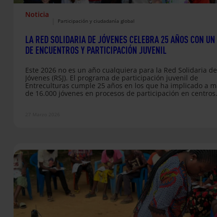
Noticia
|
Participación y ciudadanía global
LA RED SOLIDARIA DE JÓVENES CELEBRA 25 AÑOS CON UN
DE ENCUENTROS Y PARTICIPACIÓN JUVENIL
Este 2026 no es un año cualquiera para la Red Solidaria de
Jóvenes (RSJ). El programa de participación juvenil de
Entreculturas cumple 25 años en los que ha implicado a m
de 16.000 jóvenes en procesos de participación en centros
educativos y comunidades. En este tiempo, el programa ha
un espacio desde el que las y los jóvenes han podido
27 Marzo 2026
comprender la realidad que les rodea y poner en marcha
iniciativas vinculadas a la…