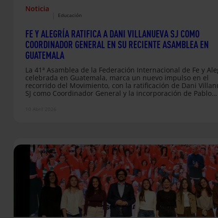
Noticia
|
Educación
FE Y ALEGRÍA RATIFICA A DANI VILLANUEVA SJ COMO
COORDINADOR GENERAL EN SU RECIENTE ASAMBLEA EN
GUATEMALA
La 41ª Asamblea de la Federación Internacional de Fe y Ale
celebrada en Guatemala, marca un nuevo impulso en el
recorrido del Movimiento, con la ratificación de Dani Villa
SJ como Coordinador General y la incorporación de Pablo
Funes, de Entreculturas, a su Junta Directiva. En un mome
clave para la red internacional, la Asamblea ha servido co
10 Abril 2026
espacio de evaluación, discernimiento y proyección compar
reforzando el compromiso con una educación que respond
los…