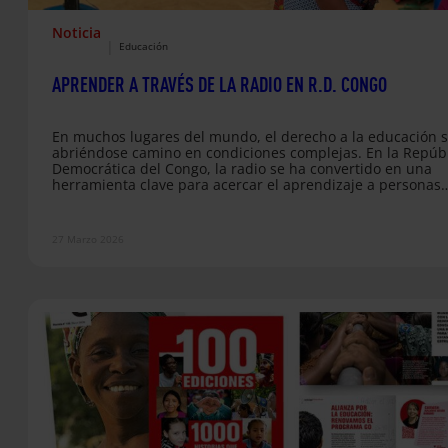
Noticia
|
Educación
APRENDER A TRAVÉS DE LA RADIO EN R.D. CONGO
En muchos lugares del mundo, el derecho a la educación 
abriéndose camino en condiciones complejas. En la Repúb
Democrática del Congo, la radio se ha convertido en una
herramienta clave para acercar el aprendizaje a personas
adultas que no pudieron acceder a la escuela en su infanc
En esta crónica desde terreno, Paula Suárez, técnica de
proyectos de Chad y República Democrática del Congo en
27 Marzo 2026
Entreculturas, comparte una escena cotidiana y
profundamente transformadora: una…