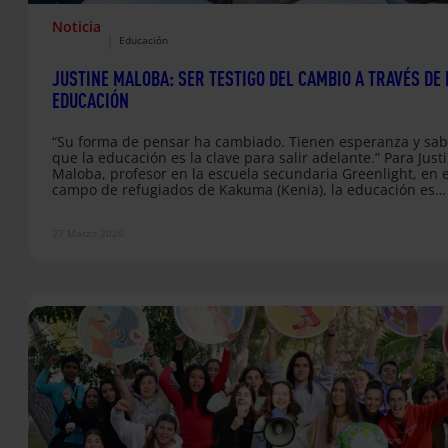
Noticia
|
Educación
JUSTINE MALOBA: SER TESTIGO DEL CAMBIO A TRAVÉS DE 
EDUCACIÓN
“Su forma de pensar ha cambiado. Tienen esperanza y sa
que la educación es la clave para salir adelante.” Para Just
Maloba, profesor en la escuela secundaria Greenlight, en e
campo de refugiados de Kakuma (Kenia), la educación es
mucho más que un trabajo: es un compromiso diario con
jóvenes cuyas vidas están marcadas por el desplazamiento
27 Marzo 2026
incertidumbre. Desde hace siete años, recorre a diario los
caminos de tierra del campo para llegar…