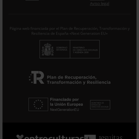
Desde ENTRECULTURAS FE Y ALEGRÍA ESPAÑA
Aviso legal
trataremos los datos aportados en calidad de
Responsable del tratamiento con la finalidad de...
Seguir
leyendo
.
Página web financiada por el Plan de Recuperación, Transformación y
Suscribirme
Resiliencia de España «Next Generation EU»