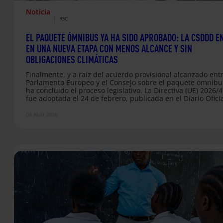
Noticia
|
RSC
EL PAQUETE ÓMNIBUS YA HA SIDO APROBADO: LA CSDDD E
EN UNA NUEVA ETAPA CON MENOS ALCANCE Y SIN
OBLIGACIONES CLIMÁTICAS
Finalmente, y a raíz del acuerdo provisional alcanzado entr
Parlamento Europeo y el Consejo sobre el paquete ómnibu
ha concluido el proceso legislativo. La Directiva (UE) 2026/
fue adoptada el 24 de febrero, publicada en el Diario Ofici
la UE el 26 de febrero y entró en vigor el 18 de marzo de 2
La Directiva sobre Diligencia debida en sostenibilidad (CS
08 Abril 2026
tal y como la conocíamos, ha cambiado de forma definitiva