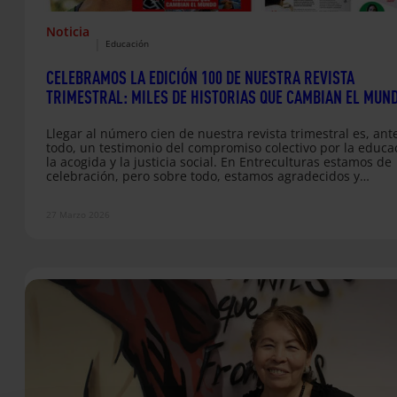
Noticia
|
Educación
CELEBRAMOS LA EDICIÓN 100 DE NUESTRA REVISTA
TRIMESTRAL: MILES DE HISTORIAS QUE CAMBIAN EL MUN
Llegar al número cien de nuestra revista trimestral es, ant
todo, un testimonio del compromiso colectivo por la educa
la acogida y la justicia social. En Entreculturas estamos de
celebración, pero sobre todo, estamos agradecidos y
agradecidas. Este mes ve la luz la edición número 100 de
nuestra revista trimestral, una publicación que ha crecido
27 Marzo 2026
durante los últimos 25 años gracias al apoyo de nuestra
comunidad y que hoy, bajo el lema “100 ediciones, +1000…