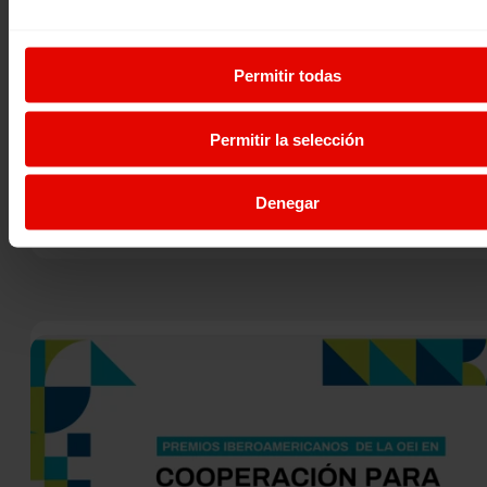
Noticia
|
Permitir todas
RSC
CONSTRUYENDO JUNTOS: ALIANZAS QUE TRANSFORMAN – OB
17
Permitir la selección
En un mundo que necesita más colaboración que nunca,
reunirnos para reflexionar y construir juntas es un acto de
cambio…
Denegar
31 marzo 2025