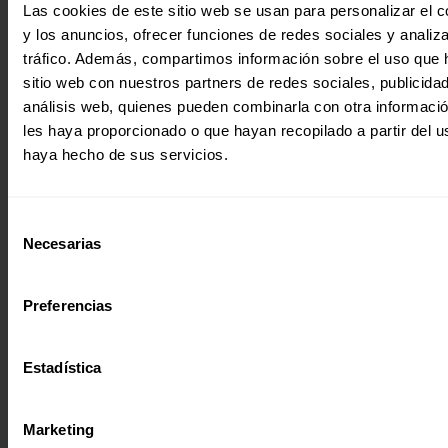
ENTRECULTURAS REGRESA A CASA DECOR 2025 CON LA CAM
Las cookies de este sitio web se usan para personalizar el c
«ESCUELA REFUGIO»
y los anuncios, ofrecer funciones de redes sociales y analiza
Este año, tenemos el honor de regresar a Casa Decor, una 
tráfico. Además, compartimos información sobre el uso que 
exposiciones de diseño e interiorismo más importantes,…
sitio web con nuestros partners de redes sociales, publicida
01 abril 2025
análisis web, quienes pueden combinarla con otra informaci
les haya proporcionado o que hayan recopilado a partir del 
haya hecho de sus servicios.
Selección
Necesarias
de
consentimiento
Preferencias
Estadística
Marketing