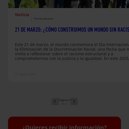
Noticia
|
Entreculturas
21 DE MARZO: ¿CÓMO CONSTRUIMOS UN MUNDO SIN RACI
Este 21 de marzo, el mundo conmemora el Día Internacion
la Eliminación de la Discriminación Racial, una fecha que 
invita a reflexionar sobre el racismo estructural y a
comprometernos con la justicia y la igualdad. En este 2025
fecha cobra un significado especial al cumplirse 60 años de
adopción de la Convención Internacional sobre la Eliminac
de todas las Formas de Discriminación Racial, un tratado
21 Marzo 2025
fundamental que busca erradicar el racismo…
4
21
¿Quieres recibir información?