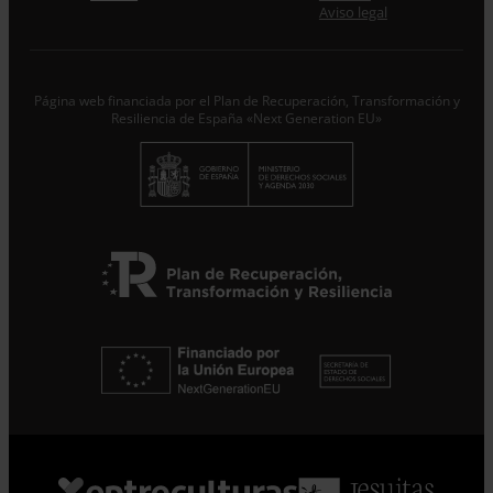
Desde ENTRECULTURAS FE Y ALEGRÍA ESPAÑA
Aviso legal
trataremos los datos aportados en calidad de
Responsable del tratamiento con la finalidad de...
Seguir
leyendo
.
Página web financiada por el Plan de Recuperación, Transformación y
Suscribirme
Resiliencia de España «Next Generation EU»