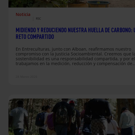
Noticia
|
RSC
MIDIENDO Y REDUCIENDO NUESTRA HUELLA DE CARBONO: 
RETO COMPARTIDO
En Entreculturas, junto con Alboan, reafirmamos nuestro
compromiso con la Justicia Socioambiental. Creemos que l
sostenibilidad es una responsabilidad compartida, y por el
trabajamos en la medición, reducción y compensación de
nuestra huella de carbono. Desde 2018, hemos asumido e
reto con el objetivo de minimizar nuestro impacto ambient
28 Marzo 2025
promover prácticas más sostenibles en nuestra organizaci
Un proceso de medición y mejora continua Cada año
recopilamos datos clave para calcular nuestra huella de
carbono,…