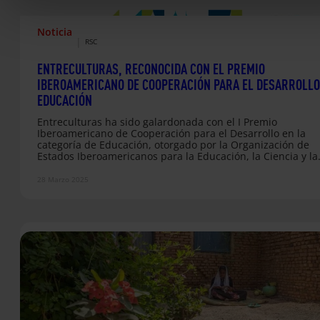
Noticia
|
RSC
ENTRECULTURAS, RECONOCIDA CON EL PREMIO
IBEROAMERICANO DE COOPERACIÓN PARA EL DESARROLLO
EDUCACIÓN
Entreculturas ha sido galardonada con el I Premio
Iberoamericano de Cooperación para el Desarrollo en la
categoría de Educación, otorgado por la Organización de
Estados Iberoamericanos para la Educación, la Ciencia y la
Cultura (OEI). Este prestigioso reconocimiento refuerza nu
compromiso con la educación como herramienta clave para
28 Marzo 2025
transformación social y el desarrollo sostenible en Améric
Latina. Los premios han distinguido a una veintena de
instituciones y personas de 13 países, entre ellas la…