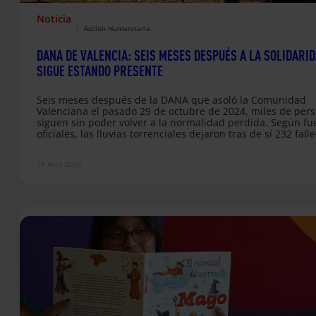
Noticia
|
Accion Humanitaria
DANA DE VALENCIA: SEIS MESES DESPUÉS A LA SOLIDARI
SIGUE ESTANDO PRESENTE
Seis meses después de la DANA que asoló la Comunidad
Valenciana el pasado 29 de octubre de 2024, miles de per
siguen sin poder volver a la normalidad perdida. Según fu
oficiales, las lluvias torrenciales dejaron tras de sí 232 fall
y más de 100.000 inmuebles afectados, de los cuales al m
60.900 eran viviendas. Unos datos que reflejan la magnitu
29 Abril 2025
una catástrofe que movilizó desde el primer momento tant
la ciudadanía como…