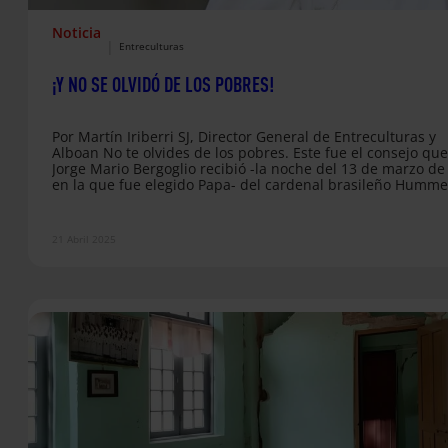
Noticia
|
Entreculturas
¡Y NO SE OLVIDÓ DE LOS POBRES!
Por Martín Iriberri SJ, Director General de Entreculturas y
Alboan No te olvides de los pobres. Este fue el consejo que
Jorge Mario Bergoglio recibió -la noche del 13 de marzo de
en la que fue elegido Papa- del cardenal brasileño Humme
compañero de Cónclave y amigo suyo durante décadas. Dij
papa en sus primeras declaraciones públicas que,
inmediatamente, le vino a su corazón la figura y el nombre
21 Abril 2025
San Francisco de…