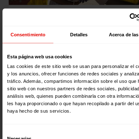
Noticia
|
Entreculturas
ENTRECULTURAS REGRESA A CASA DECOR 2025 CON LA
CAMPAÑA «ESCUELA REFUGIO»
Consentimiento
Detalles
Acerca de las
Este año, tenemos el honor de regresar a Casa Decor, una
las exposiciones de diseño e interiorismo más importantes
Esta página web usa cookies
como entidad social invitada de esta edición 2025, y lo ha
con nuestra campaña Escuela Refugio. Tras nuestra
Las cookies de este sitio web se usan para personalizar el c
participación en las ediciones de 2018 y 2019, volvemos pa
sensibilizar sobre la importancia de garantizar el acceso a 
y los anuncios, ofrecer funciones de redes sociales y analiza
01 Abril 2025
educación en contextos de emergencia, especialmente par
tráfico. Además, compartimos información sobre el uso que 
niños, niñas y adolescentes afectados por desplazamiento
forzosos y…
sitio web con nuestros partners de redes sociales, publicida
análisis web, quienes pueden combinarla con otra informaci
les haya proporcionado o que hayan recopilado a partir del 
haya hecho de sus servicios.
Selección
Necesarias