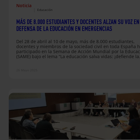
Noticia
|
Educación
MÁS DE 8.000 ESTUDIANTES Y DOCENTES ALZAN SU VOZ EN
DEFENSA DE LA EDUCACIÓN EN EMERGENCIAS
Del 28 de abril al 10 de mayo, más de 8.000 estudiantes,
docentes y miembros de la sociedad civil en toda España 
participado en la Semana de Acción Mundial por la Educac
(SAME) bajo el lema “La educación salva vidas: ¡defiende la
educación, apaga la emergencia!”. Durante estos días, la
comunidad educativa ha protagonizado actos simbólicos y
26 Mayo 2025
reivindicativos en parlamentos autonómicos, calles, centro
escolares y universidades para defender el acceso a una
educación segura…