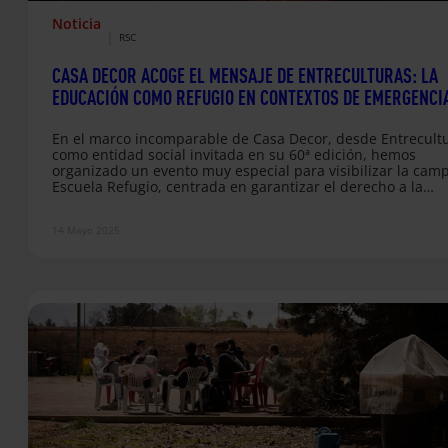
Noticia
|
RSC
CASA DECOR ACOGE EL MENSAJE DE ENTRECULTURAS: LA
EDUCACIÓN COMO REFUGIO EN CONTEXTOS DE EMERGENCI
En el marco incomparable de Casa Decor, desde Entrecultu
como entidad social invitada en su 60ª edición, hemos
organizado un evento muy especial para visibilizar la cam
Escuela Refugio, centrada en garantizar el derecho a la
educación en contextos de crisis y desplazamiento forzoso.
jornada ha sido un espacio de encuentro, inspiración y
14 Mayo 2025
compromiso entre representantes de empresas, organizac
y personas aliadas que creen en el poder transformador d
educación. Escuela Refugio, una…