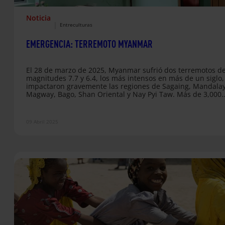
Noticia
|
Entreculturas
EMERGENCIA: TERREMOTO MYANMAR
El 28 de marzo de 2025, Myanmar sufrió dos terremotos d
magnitudes 7.7 y 6.4, los más intensos en más de un siglo
impactaron gravemente las regiones de Sagaing, Mandalay
Magway, Bago, Shan Oriental y Nay Pyi Taw. Más de 3,000
personas han perdido la vida hasta el momento y miles m
están heridas o desaparecidas. La devastación ha empeor
la ya grave situación de conflicto y desplazamiento que viv
09 Abril 2025
muchas comunidades en estas…