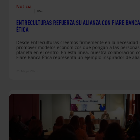
Noticia
|
RSC
ENTRECULTURAS REFUERZA SU ALIANZA CON FIARE BANCA
ÉTICA
Desde Entreculturas creemos firmemente en la necesidad
promover modelos económicos que pongan a las personas 
planeta en el centro. En esta línea, nuestra colaboración c
Fiare Banca Ética representa un ejemplo inspirador de ali
estratégica basada en valores compartidos. Nuestra relaci
con Fiare se remonta a 2008, cuando Entreculturas se inco
21 Mayo 2025
como socia y cliente. En 2024 hemos querido dar un paso
para resignificar esta alianza, reconociéndola como estrat
para nuestra…