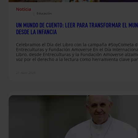
Noticia
|
Educación
UN MUNDO DE CUENTO: LEER PARA TRANSFORMAR EL MU
DESDE LA INFANCIA
Celebramos el Día del Libro con la campaña #SoyCometa d
Entreculturas y Fundación Amoverse En el Día Internaciona
Libro, desde Entreculturas y la Fundación Amoverse alzam
voz por el derecho a la lectura como herramienta clave par
aprendizaje, el desarrollo emocional y la transformación so
Lo hacemos de la mano de niñas, niños y adolescentes que
21 Abril 2025
través del libro Un mundo de cuento, escriben y leen histo
que abren caminos hacia…