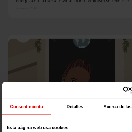
enérgico en lo que a reivindicación feminista se refiere. Y
22 marzo 2018
Consentimiento
Detalles
Acerca de las
Revista trimestral
Entreculturas
REVISTA ENTRECULTURAS Nº68
Esta página web usa cookies