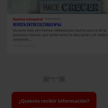
Revista trimestral
Entreculturas
REVISTA ENTRECULTURAS Nº64
Durante​ ​este​ ​año​ ​hemos​ ​reflexionado​ ​mucho​ ​acerca​ ​de​ ​la​ ​
estrecha​ ​relación​ ​que​ ​existe​ ​entre la​ ​educación​ ​y​ ​el​ ​medio​ 
ambiente,​…
28 diciembre 2016
3
6
¿Quieres recibir información?