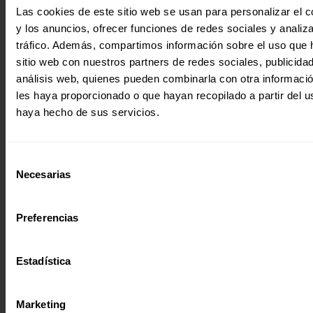
Es tiempo de alegría, de reencuentro, de paz y, sobre todo
Las cookies de este sitio web se usan para personalizar el c
esperanza. Por eso queremos hablaros de Mirelle, una…
y los anuncios, ofrecer funciones de redes sociales y analiza
20 diciembre 2017
tráfico. Además, compartimos información sobre el uso que 
sitio web con nuestros partners de redes sociales, publicida
análisis web, quienes pueden combinarla con otra informaci
les haya proporcionado o que hayan recopilado a partir del 
haya hecho de sus servicios.
Selección
Necesarias
de
consentimiento
Preferencias
Estadística
Marketing
Revista trimestral
Entreculturas