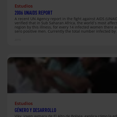
Estudios
2006 UNAIDS REPORT
A recent UN Agency report in the fight against AIDS (UNAI
verified that in Sub Saharan Africa, the world´s most affec
region by this illness, for every 14 infected women there a
sero positive men. Currently the total number infected by 
35.9 million people, 2,6 more than in 2004. Download a 
of this report (in spanish) Archivo adjunto
2015
Estudios
GÉNERO Y DESARROLLO
Viky, joven aymara de El Alto de Bolivia, explica cómo la e