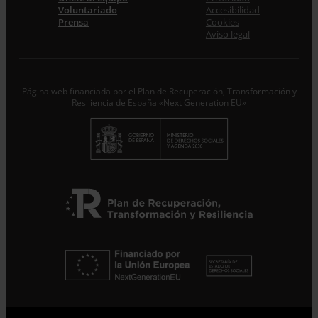
Voluntariado
Accesibilidad
Acepto la
Política de Privacidad
*
Prensa
Cookies
Desde ENTRECULTURAS FE Y ALEGRÍA ESPAÑA
Aviso legal
trataremos los datos aportados en calidad de
Responsable del tratamiento con la finalidad de...
Seguir
leyendo
.
Página web financiada por el Plan de Recuperación, Transformación y
Suscribirme
Resiliencia de España «Next Generation EU»