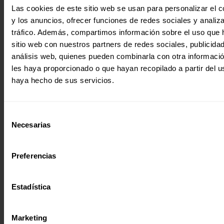
Es tiempo de alegría, de reencuentro, de paz y, sobre todo
Las cookies de este sitio web se usan para personalizar el c
esperanza. Por eso queremos hablaros de Mirelle, una…
y los anuncios, ofrecer funciones de redes sociales y analiza
20 diciembre 2017
tráfico. Además, compartimos información sobre el uso que 
sitio web con nuestros partners de redes sociales, publicida
análisis web, quienes pueden combinarla con otra informaci
les haya proporcionado o que hayan recopilado a partir del 
haya hecho de sus servicios.
Selección
Necesarias
de
consentimiento
Preferencias
Estadística
Marketing
Revista trimestral
Entreculturas