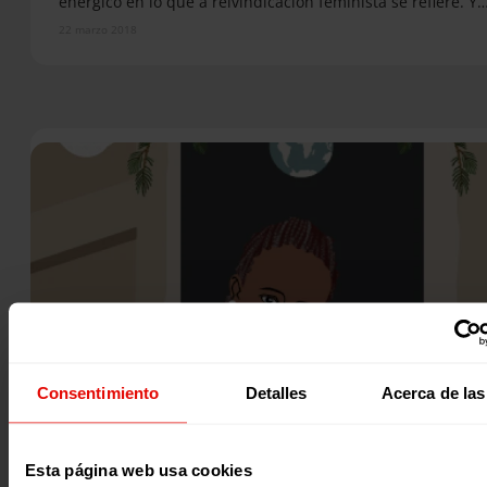
enérgico en lo que a reivindicación feminista se refiere. Y
22 marzo 2018
Consentimiento
Detalles
Acerca de las
Revista trimestral
Entreculturas
REVISTA ENTRECULTURAS Nº68
Esta página web usa cookies