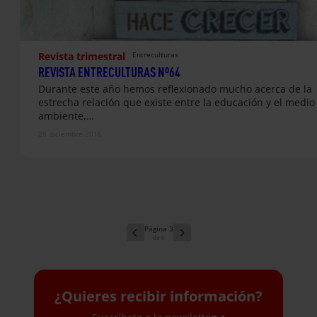
Revista trimestral
Entreculturas
REVISTA ENTRECULTURAS Nº64
Durante​ ​este​ ​año​ ​hemos​ ​reflexionado​ ​mucho​ ​acerca​ ​de​ ​la​ ​
estrecha​ ​relación​ ​que​ ​existe​ ​entre la​ ​educación​ ​y​ ​el​ ​medio​ 
ambiente,​…
28 diciembre 2016
3
6
¿Quieres recibir información?