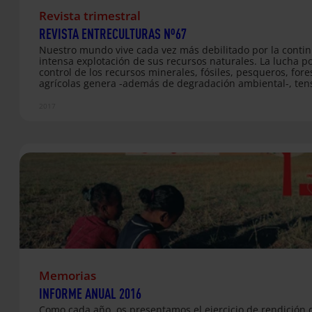
Revista trimestral
REVISTA ENTRECULTURAS Nº67
Nuestro mundo vive cada vez más debilitado por la contin
intensa explotación de sus recursos naturales. La lucha po
control de los recursos minerales, fósiles, pesqueros, fore
agrícolas genera -además de degradación ambiental-, ten
conflictos y violencia. Las personas y comunidades que ha
estas zonas se ven sometidas a desplazamientos forzados
2017
esclavitud laboral, agresiones e inseguridad. Sus derecho
fundamentales son vulnerados, entre ellos, el derecho a l
educación. En este boletín ahondamos en dos ejemplos 
claros en los que el mercantilismo y la explotación abusiv
recursos naturales transgreden la dignidad y compromete
vida de…
Memorias
INFORME ANUAL 2016
Como cada año, os presentamos el ejercicio de rendición 