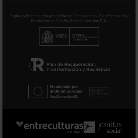
Responsable del tratamiento con la finalidad de...
Seguir
leyendo
.
Página web financiada por el Plan de Recuperación, Transformación y
Suscribirme
Resiliencia de España «Next Generation EU»