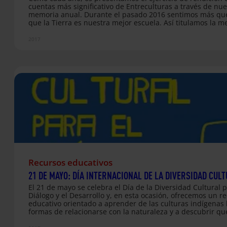
cuentas más significativo de Entreculturas a través de nue
memoria anual. Durante el pasado 2016 sentimos más qu
que la Tierra es nuestra mejor escuela. Así titulamos la 
que te invitamos a leer y así intentamos rendir homenaje 
cuidado de la Tierra y su relación con la promoción de los
2017
derechos humanos y el acceso a la educación en el ejercic
cerramos. El Informe Anual de Entreculturas 2016 ofrece
información detallada acerca de todo el trabajo que hemo
desarrollado en materia de Cooperación y Acción Humanit
Recursos educativos
21 DE MAYO: DÍA INTERNACIONAL DE LA DIVERSIDAD CUL
El 21 de mayo se celebra el Día de la Diversidad Cultural p
Diálogo y el Desarrollo y, en esta ocasión, ofrecemos un r
educativo orientado a aprender de las culturas indígenas 
formas de relacionarse con la naturaleza y a descubrir qu
nuestro día a día podemos incorporar acciones de compr