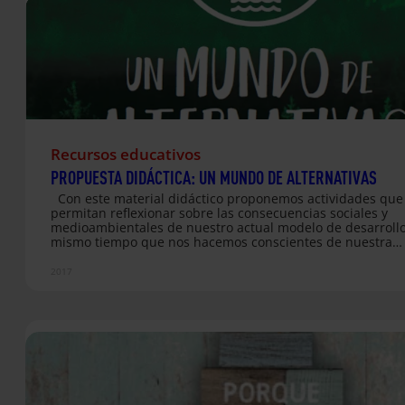
Recursos educativos
PROPUESTA DIDÁCTICA: UN MUNDO DE ALTERNATIVAS
Con este material didáctico proponemos actividades que
permitan reflexionar sobre las consecuencias sociales y
medioambientales de nuestro actual modelo de desarrollo
mismo tiempo que nos hacemos conscientes de nuestra
capacidad creativa para imaginar un mundo alternativo y 
ponemos al servicio del diseño y el compromiso con accio
2017
concretas que lo hagan posible.