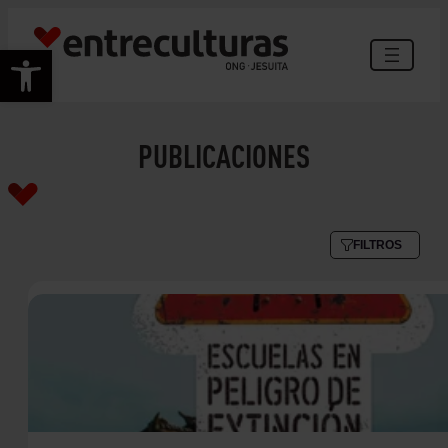
Saltar
al
Abrir barra de herramientas
contenido
PUBLICACIONES
FILTROS