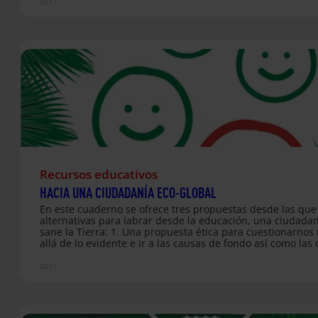
cuidado con la Tierra.
2017
Recursos educativos
HACIA UNA CIUDADANÍA ECO-GLOBAL
En este cuaderno se ofrece tres propuestas desde las que
alternativas para labrar desde la educación, una ciudada
sane la Tierra: 1. Una propuesta ética para cuestionarnos
allá de lo evidente e ir a las causas de fondo así como las 
para reorientarnos. 2. Una propuesta política que nos da 
marco y el recorrido de la acción para transitar como ciu
2017
hacia 2030 y alcanzar los Objetivos de Desarrollo sostenibl
Una propuesta pedagógica como herramienta para una
ciudadanía que se convierta en agente de la transición ha
nuevos modelos y estilos de vida comprometidos con…