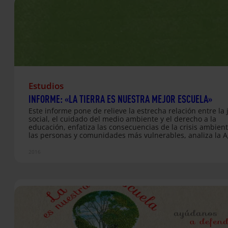
Estudios
INFORME: «LA TIERRA ES NUESTRA MEJOR ESCUELA»
Este informe pone de relieve la estrecha relación entre la j
social, el cuidado del medio ambiente y el derecho a la
educación, enfatiza las consecuencias de la crisis ambient
las personas y comunidades más vulnerables, analiza la 
2030 y plantea cómo la educación puede contribuir al cui
planeta. Pensamos que puede ayudarnos también a
2016
introducirnos cada vez en mayor medida en los temas
medioambientales desde nuestra propia especificidad, la
educación.