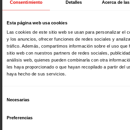
17 de octubre, día internacional para la erradicación de l
Consentimiento
Detalles
Acerca de las
pobreza. En el día internacional para la erradicación de la
pobreza, te ofrecemos una unidad didáctica para trabajar
niños, niñas y adolescentes. Con esta unidad nos aproxi
la vinculación entre pobreza y deterioro del medio ambie
2016
Esta página web usa cookies
y descubrimos que podemos generar alternativas para la
del medioambiente y la reducción de la pobreza. Puedes t
Las cookies de este sitio web se usan para personalizar el c
esta propuesta junto a nuestro calendario escolar!!
y los anuncios, ofrecer funciones de redes sociales y analiza
tráfico. Además, compartimos información sobre el uso que 
sitio web con nuestros partners de redes sociales, publicida
análisis web, quienes pueden combinarla con otra informaci
les haya proporcionado o que hayan recopilado a partir del 
haya hecho de sus servicios.
Revista trimestral
Selección
REVISTA ENTRECULTURAS Nº63
Necesarias
de
Vivimos en un planeta pero consumimos el equivalente a 
consentimiento
medio. Esto está afectando en mayor medida a las comun
más vulnerables con las que trabajamos que ven como su
Preferencias
entornos se degradan hasta el punto de hacer insalubre, 
incluso inviable, la vida en ellos. La actual crisis ecosocial
acepta treguas. Apela a la responsabilidad de toda la ciu
2016