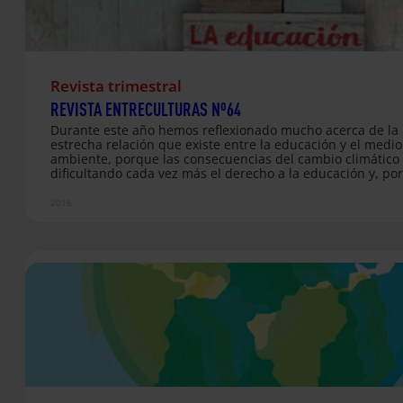
Revista trimestral
REVISTA ENTRECULTURAS Nº64
Durante​ ​este​ ​año​ ​hemos​ ​reflexionado​ ​mucho​ ​acerca​ ​de​ ​la​ ​
estrecha​ ​relación​ ​que​ ​existe​ ​entre la​ ​educación​ ​y​ ​el​ ​medio​ 
ambiente,​ ​porque​ ​las​ ​consecuencias​ ​del​ ​cambio​ ​climático​
dificultando​ ​cada​ ​vez​ ​más​ ​el​ ​derecho​ ​a​ ​la​ ​educación​ ​y,​ ​por​ 
lado,​ ​la​ ​educación​ ​tiene​ ​una enorme​ ​potencialidad​ ​para​ ​p
​marcha​ ​un​ ​desarrollo​ ​sostenible. Esta Navidad contamos 
2016
para crecer en valores que nos lleven a cuidar y recupera
nuestra mejor escuela: la Tierra.