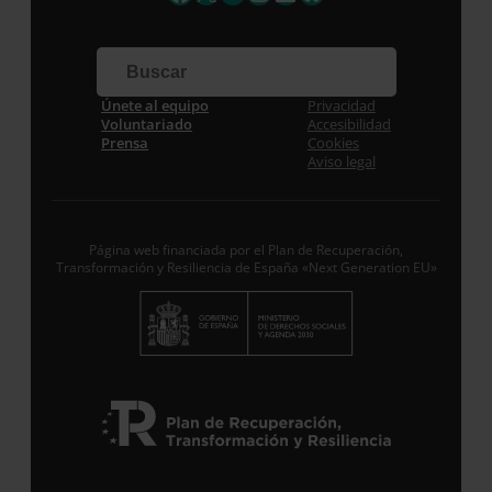
Apellidos
Correo electrónico *
Únete al equipo
Privacidad
Voluntariado
Accesibilidad
Prensa
Cookies
Aviso legal
Acepto la
Política de Privacidad
*
Desde ENTRECULTURAS FE Y ALEGRÍA ESPAÑA
trataremos los datos aportados en calidad de
Responsable del tratamiento con la finalidad de…
Seguir leyendo
.
Página web financiada por el Plan de Recuperación,
Transformación y Resiliencia de España «Next Generation EU»
Suscribirme