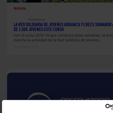
Noticia
|
Entreculturas
LA RED SOLIDARIA DE JÓVENES ARRANCA Y CRECE SUMANDO 
DE 2.000 JÓVENES ESTE CURSO
Con el curso 2018-19 que comienza estas semanas, se pon
marcha la actividad de la Red Solidaria de Jóvenes…
05 septiembre 2018