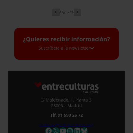
22
¿Quieres recibir información?
Suscríbete a la newsletter
Suscríbete a la newsletter
Si quieres recibir nuestra newsletter
mensual y los correos puntuales en los
que te ofrecemos información, no dejes
C/ Maldonado, 1. Planta 3.
de completar este formulario. Al
28006 – Madrid
instante, te daremos de alta en nuestra
Tlf. 91 590 26 72
base de datos y podrás estar al tanto de
todas las novedades.
noticias@entreculturas.org
Nombre *
Facebook
X
YouTube
Instagram
LinkedIn
Bluesky