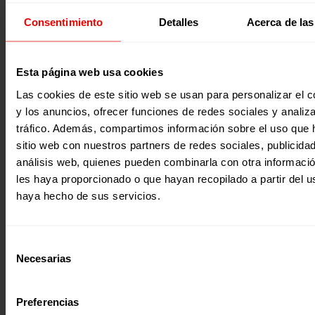
Consentimiento
Detalles
Acerca de las
Esta página web usa cookies
Noticia
Las cookies de este sitio web se usan para personalizar el c
|
y los anuncios, ofrecer funciones de redes sociales y analiza
RSC
tráfico. Además, compartimos información sobre el uso que 
ENTRECULTURAS PROMUEVE LA RSC EN ESPAÑA Y EUROPA, D
JUNTA DIRECTIVA DEL OBSERVATORIO DE RSC
sitio web con nuestros partners de redes sociales, publicida
Entreculturas forma parte de la Junta Directiva del Observ
análisis web, quienes pueden combinarla con otra informaci
de Responsabilidad Social Corporativa (RSC) desde el año 
les haya proporcionado o que hayan recopilado a partir del 
una plataforma…
haya hecho de sus servicios.
10 noviembre 2017
Selección
Necesarias
de
consentimiento
Preferencias