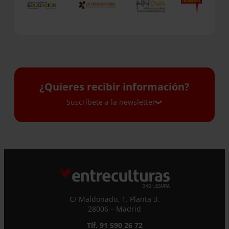
¿Quieres recibir información?
Suscríbete a la newsletter
Suscríbete a la newsletter
Si quieres recibir nuestra newsletter mensual
y los correos puntuales en los que te
ofrecemos información, no dejes de completar
C/ Maldonado, 1. Planta 3.
este formulario. Al instante, te daremos de
28006 – Madrid
alta en nuestra base de datos y podrás estar
al tanto de todas las novedades.
Tlf. 91 590 26 72
Nombre *