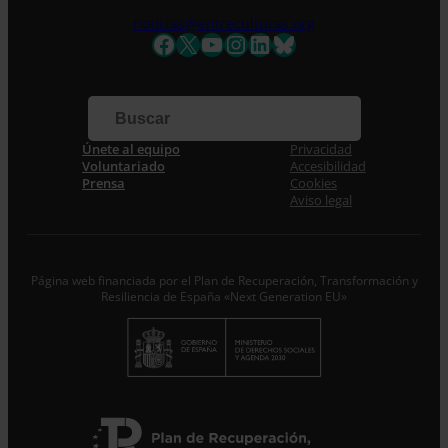
noticias@entreculturas.org
Facebook
X
YouTube
Instagram
LinkedIn
Bluesky
Apellidos
Correo electrónico *
Únete al equipo
Privacidad
Voluntariado
Accesibilidad
Acepto la
Política de Privacidad
*
Prensa
Cookies
Desde ENTRECULTURAS FE Y ALEGRÍA ESPAÑA
Aviso legal
trataremos los datos aportados en calidad de
Responsable del tratamiento con la finalidad de…
Seguir
leyendo
.
Suscribirme
Página web financiada por el Plan de Recuperación, Transformación y
Resiliencia de España «Next Generation EU»