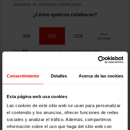
personas en contextos vulnerables.
¿Cómo quieres colaborar?
Otra
30€
80€
150€
Cantidad
Con
80€
conseguimos dos pupitres para dos
estudiantes de educación primaria en Guatemala
¿Eres una empresa?
Consentimiento
Detalles
Acerca de las cookies
QUIERO DONAR
Esta página web usa cookies
Las cookies de este sitio web se usan para personalizar
el contenido y los anuncios, ofrecer funciones de redes
sociales y analizar el tráfico. Además, compartimos
información sobre el uso que haga del sitio web con