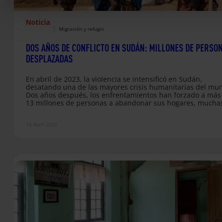
Noticia
|
Migración y refugio
DOS AÑOS DE CONFLICTO EN SUDÁN: MILLONES DE PERSO
DESPLAZADAS
En abril de 2023, la violencia se intensificó en Sudán,
desatando una de las mayores crisis humanitarias del mu
Dos años después, los enfrentamientos han forzado a más
13 millones de personas a abandonar sus hogares, mucha
ellas cruzando las fronteras hacia países vecinos como Su
del Sur o Chad. Al mismo tiempo, los servicios esenciales 
15 Abril 2025
la educación, la salud o el acceso a alimentos han colapsa
dejando a la población en…