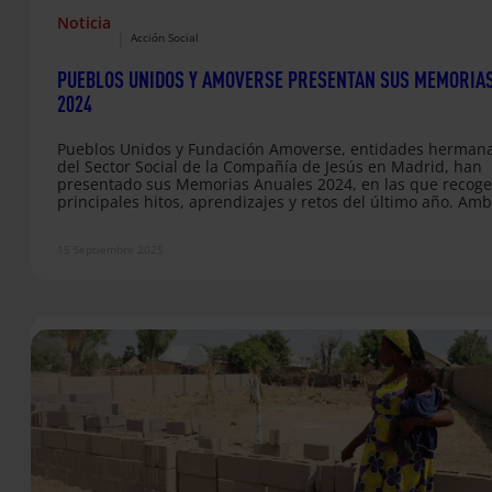
Noticia
|
Acción Social
PUEBLOS UNIDOS Y AMOVERSE PRESENTAN SUS MEMORIA
2024
Pueblos Unidos y Fundación Amoverse, entidades herman
del Sector Social de la Compañía de Jesús en Madrid, han
presentado sus Memorias Anuales 2024, en las que recoge
principales hitos, aprendizajes y retos del último año. Am
documentos son un reflejo del compromiso compartido de 
Compañía por acompañar a personas migrantes, familias,
15 Septiembre 2025
niñas, niños y adolescentes, y por construir barrios más ju
participativos y acogedores. En el caso de Pueblos Unidos, 
memoria refleja…