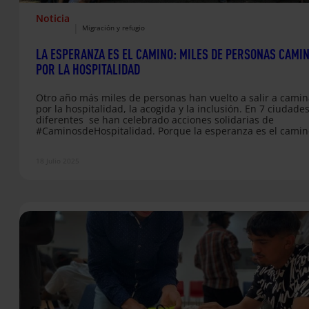
Noticia
|
Migración y refugio
LA ESPERANZA ES EL CAMINO: MILES DE PERSONAS CAMI
POR LA HOSPITALIDAD
Otro año más miles de personas han vuelto a salir a camin
por la hospitalidad, la acogida y la inclusión. En 7 ciudade
diferentes se han celebrado acciones solidarias de
#CaminosdeHospitalidad. Porque la esperanza es el cami
MADRID El sábado 14 de junio, alrededor de 80 personas
llegadas desde diferentes proyectos, comunidades, entida
18 Julio 2025
espacios de la PA de Madrid, se congregaron en Las Dehes
de Cercedilla para compartir el día. El grupo se dividió…