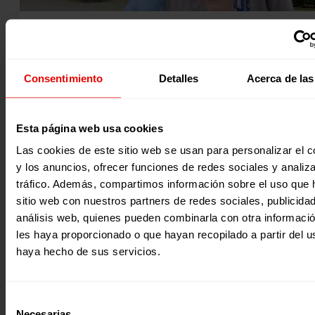
Noticia
|
Migración y refugio
DÍA INTERNACIONAL DE LAS FAMILIAS: CUANDO DEJARLO 
NO SIGNIFICA QUEDARSE SIN HOGAR
Consentimiento
Detalles
Acerca de las
Lyudmila recuerda Pokrovsk, su ciudad natal en Ucrania, 
“un pequeño pueblo minero cargado de un destino difícil 
Esta página web usa cookies
trágico”. Allí había construido su vida, su familia y sus
recuerdos. Pero todo cambió con la guerra. Cuando
Las cookies de este sitio web se usan para personalizar el c
comenzaron los bombardeos, Lyudmila, su madre y sus do
hijos —de 5 y 9 años— huyeron. “Nos vimos obligados a de
y los anuncios, ofrecer funciones de redes sociales y analiza
13 Mayo 2025
nuestra casa, abandonar nuestros trabajos y huir”, explica
tráfico. Además, compartimos información sobre el uso que 
“Todo lo familiar y querido quedó atrás: los recuerdos…
sitio web con nuestros partners de redes sociales, publicida
análisis web, quienes pueden combinarla con otra informaci
les haya proporcionado o que hayan recopilado a partir del 
haya hecho de sus servicios.
Selección
Necesarias