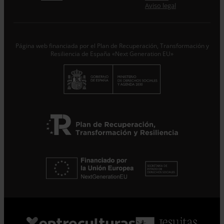
Desde ENTRECULTURAS FE Y ALEGRÍA ESPAÑA
Aviso legal
trataremos los datos aportados en calidad de
Responsable del tratamiento con la finalidad de...
Seguir
leyendo
.
Página web financiada por el Plan de Recuperación, Transformación y
Suscribirme
Resiliencia de España «Next Generation EU»