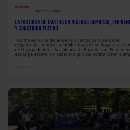
Noticia
|
Migración y refugio
LA HISTORIA DE TABITHA EN NIGERIA: SEMBRAR, EMPREN
Y CONSTRUIR FUTURO
Tabitha vivió una década en un campo para personas
desplazadas. Junto a su familia, huyó de su hogar en el no
de Nigeria debido a la violencia de Boko Haram. En medio
esa larga espera, sin saber si algún día podría volver o e
de nuevo, llegó algo inesperado: una oportunidad para
formarse, para aprender a cultivar la tierra y criar animale
24 Julio 2025
para recuperar poco a poco las riendas de su vida. Hoy,…