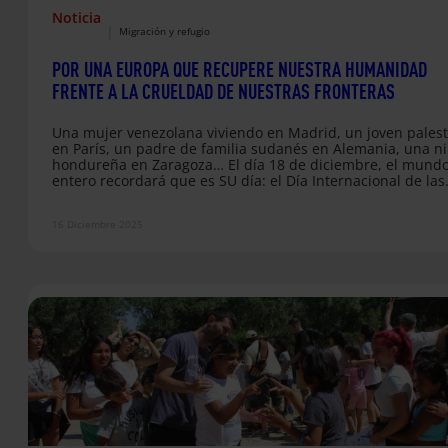
Noticia
|
Migración y refugio
POR UNA EUROPA QUE RECUPERE NUESTRA HUMANIDAD
FRENTE A LA CRUELDAD DE NUESTRAS FRONTERAS
Una mujer venezolana viviendo en Madrid, un joven palest
en París, un padre de familia sudanés en Alemania, una n
hondureña en Zaragoza… El día 18 de diciembre, el mund
entero recordará que es SU día: el Día Internacional de las
Personas Migrantes. Es esta una conmemoración más que
necesaria para resaltar las invaluables contribuciones de l
16 Diciembre 2025
más de 300 millones de migrantes que hay hoy en día en 
el mundo. Y es también…