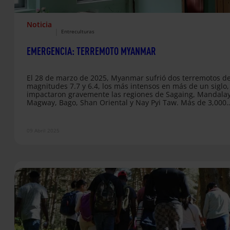
Noticia
|
Entreculturas
EMERGENCIA: TERREMOTO MYANMAR
El 28 de marzo de 2025, Myanmar sufrió dos terremotos d
magnitudes 7.7 y 6.4, los más intensos en más de un siglo
impactaron gravemente las regiones de Sagaing, Mandalay
Magway, Bago, Shan Oriental y Nay Pyi Taw. Más de 3,000
personas han perdido la vida hasta el momento y miles m
están heridas o desaparecidas. La devastación ha empeor
la ya grave situación de conflicto y desplazamiento que viv
09 Abril 2025
muchas comunidades en estas…