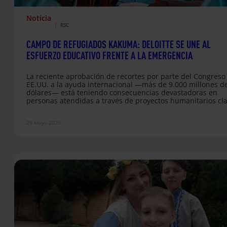
Noticia
|
RSC
CAMPO DE REFUGIADOS KAKUMA: DELOITTE SE UNE AL
ESFUERZO EDUCATIVO FRENTE A LA EMERGENCIA
La reciente aprobación de recortes por parte del Congreso
EE.UU. a la ayuda internacional —más de 9.000 millones d
dólares— está teniendo consecuencias devastadoras en
personas atendidas a través de proyectos humanitarios cl
en todo el mundo. Según estimaciones de organismos
humanitarios, estos recortes podrían dejar sin acceso a
29 Mayo 2025
atención médica básica a más de 90 millones de personas,
resultando en más de 3 millones de muertes prevenibles a
año, y hacer que al…