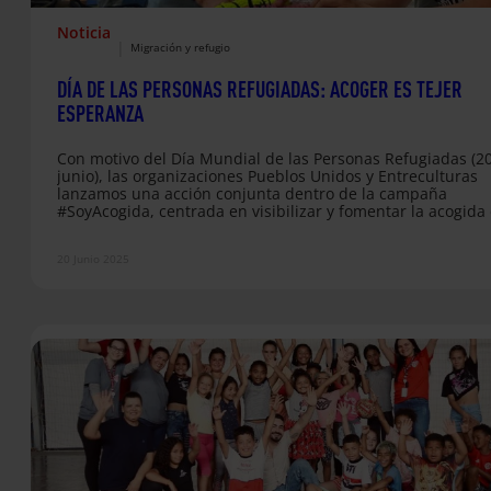
Noticia
|
Migración y refugio
DÍA DE LAS PERSONAS REFUGIADAS: ACOGER ES TEJER
ESPERANZA
Con motivo del Día Mundial de las Personas Refugiadas (2
junio), las organizaciones Pueblos Unidos y Entreculturas
lanzamos una acción conjunta dentro de la campaña
#SoyAcogida, centrada en visibilizar y fomentar la acogida
personas refugiadas desde lo cotidiano, en los barrios y
comunidades de Madrid. En un contexto en el que el núm
20 Junio 2025
de personas desplazadas forzosamente en el mundo supe
los 123 millones, esta campaña pone el foco en el entorno