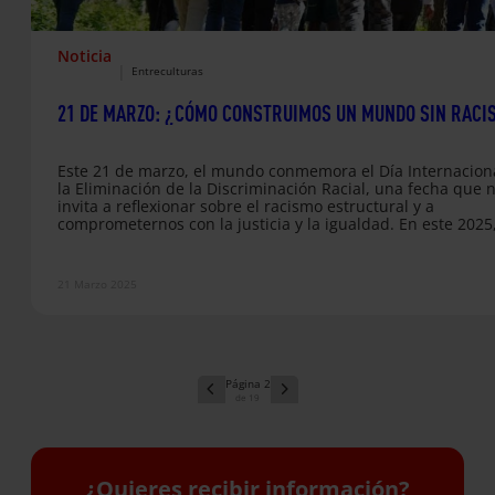
Noticia
|
Entreculturas
21 DE MARZO: ¿CÓMO CONSTRUIMOS UN MUNDO SIN RACI
Este 21 de marzo, el mundo conmemora el Día Internacion
la Eliminación de la Discriminación Racial, una fecha que 
invita a reflexionar sobre el racismo estructural y a
comprometernos con la justicia y la igualdad. En este 2025
fecha cobra un significado especial al cumplirse 60 años de
adopción de la Convención Internacional sobre la Eliminac
de todas las Formas de Discriminación Racial, un tratado
21 Marzo 2025
fundamental que busca erradicar el racismo…
2
19
¿Quieres recibir información?