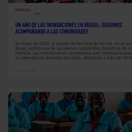
Noticia
|
RSC
UN AÑO DE LAS INUNDACIONES EN BRASIL: SEGUIMOS
ACOMPAÑANDO A LAS COMUNIDADES
En mayo de 2024, el estado de Rio Grande do Sul, en el su
Brasil, sufrió una de las peores catástrofes climáticas de s
historia. Las inundaciones, provocadas por intensas lluvia
se extendieron durante diez días, afectaron a más del 60 %
territorio, dejando más de dos millones de personas
damnificadas y más de 600.000 desplazadas. Desde el pri
29 Mayo 2025
momento, en Entreculturas, junto a nuestras organizacion
hermanas Fe y Alegría Brasil y el…