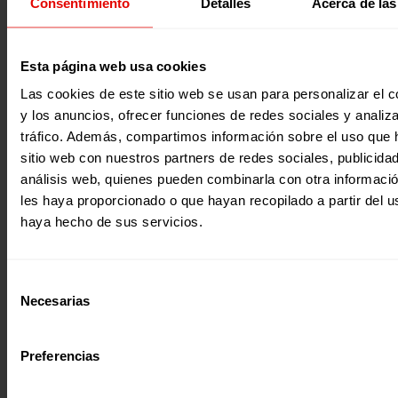
Consentimiento
Detalles
Acerca de las
Esta página web usa cookies
Las cookies de este sitio web se usan para personalizar el c
Recursos educativos
Participación y ciudadanía global
y los anuncios, ofrecer funciones de redes sociales y analiza
«VIVIR»: FINALISTA UN MUNDO DE CUENTO
tráfico. Además, compartimos información sobre el uso que 
Por Sara Gibert Deprá «Vivir. ¿Qué es vivir? Vivir es aquell
sitio web con nuestros partners de redes sociales, publicida
desea el ser humano, aquello a lo que…
análisis web, quienes pueden combinarla con otra informaci
27 julio 2020
les haya proporcionado o que hayan recopilado a partir del 
haya hecho de sus servicios.
Selección
Necesarias
de
consentimiento
Preferencias