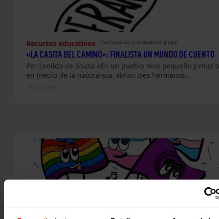
Recursos educativos
Participación y ciudadanía global
«LA CASITA DEL CAMINO»: FINALISTA UN MUNDO DE CUENTO
Por Lenilda de Souza «En un pueblo muy pequeño y muy b
en medio de la naturaleza, vivían tres hermanos…
27 julio 2020