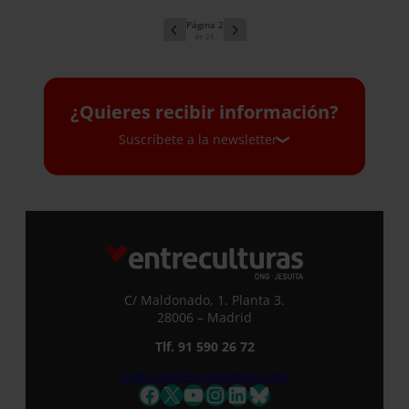
2
28
¿Quieres recibir información?
Suscríbete a la newsletter
Suscríbete a la newsletter
Si quieres recibir nuestra newsletter
mensual y los correos puntuales en los
que te ofrecemos información, no dejes
C/ Maldonado, 1. Planta 3.
de completar este formulario. Al
28006 – Madrid
instante, te daremos de alta en nuestra
Tlf. 91 590 26 72
base de datos y podrás estar al tanto de
todas las novedades.
noticias@entreculturas.org
Nombre *
Facebook
X
YouTube
Instagram
LinkedIn
Bluesky