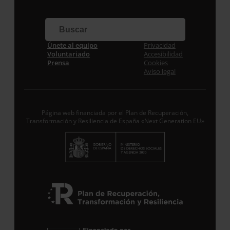
Apellidos
Correo electrónico *
Únete al equipo
Privacidad
Voluntariado
Accesibilidad
Prensa
Cookies
Aviso legal
Acepto la
Política de Privacidad
*
Desde ENTRECULTURAS FE Y ALEGRÍA ESPAÑA
trataremos los datos aportados en calidad de
Responsable del tratamiento con la finalidad de…
Seguir leyendo
.
Página web financiada por el Plan de Recuperación,
Transformación y Resiliencia de España «Next Generation EU»
Suscribirme