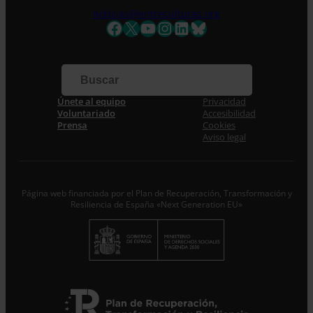
Nombre *
noticias@entreculturas.org
Facebook
X
YouTube
Instagram
LinkedIn
Bluesky
Apellidos
Correo electrónico *
Únete al equipo
Privacidad
Voluntariado
Accesibilidad
Acepto la
Política de Privacidad
*
Prensa
Cookies
Desde ENTRECULTURAS FE Y ALEGRÍA ESPAÑA
Aviso legal
trataremos los datos aportados en calidad de
Responsable del tratamiento con la finalidad de...
Seguir
leyendo
.
Página web financiada por el Plan de Recuperación, Transformación y
Suscribirme
Resiliencia de España «Next Generation EU»