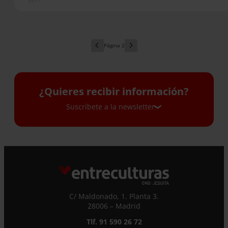
2
¿Quieres recibir información?
Suscríbete a la newsletter
Suscríbete a la newsletter
Si quieres recibir nuestra newsletter mensual
y los correos puntuales en los que te
ofrecemos información, no dejes de completar
C/ Maldonado, 1. Planta 3.
este formulario. Al instante, te daremos de
28006 – Madrid
alta en nuestra base de datos y podrás estar
Tlf. 91 590 26 72
al tanto de todas las novedades.