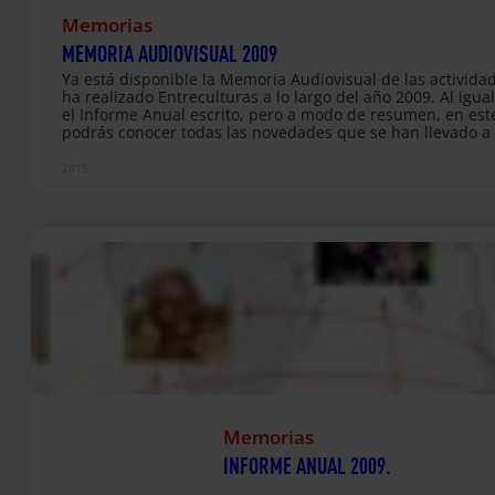
Memorias
MEMORIA AUDIOVISUAL 2009
Ya está disponible la Memoria Audiovisual de las activida
ha realizado Entreculturas a lo largo del año 2009. Al igua
el Informe Anual escrito, pero a modo de resumen, en est
podrás conocer todas las novedades que se han llevado a
una explicación de nuestro trabajo y un breve informe
económico. Todo ello contado por las mismas personas q
2015
forman Entreculturas. Pincha aquí para verlo en nuestro 
Youtube
Memorias
INFORME ANUAL 2009.