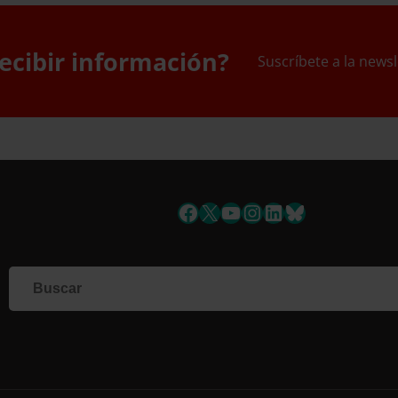
ecibir información?
Suscríbete a la newsl
uscríbete a la newslett
Facebook
X
YouTube
Instagram
LinkedIn
Bluesky
Si q
corr
info
form
nues
toda
Nomb