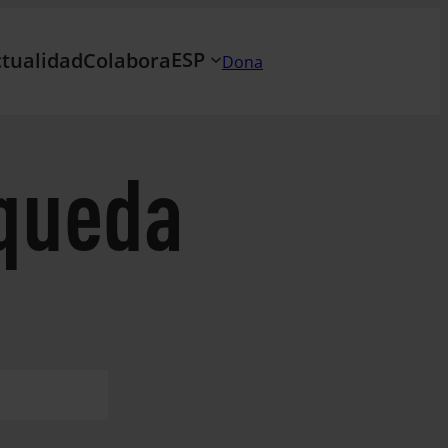
ESP
tualidad
Colabora
Dona
queda