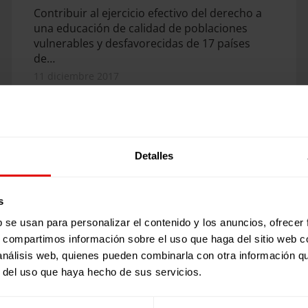
Contribuir al ejercicio efectivo del derecho a
una educación de calidad de poblaciones
vulnerables y desfavorecidas de 17 países
de…
11 diciembre 2017
Detalles
s
b se usan para personalizar el contenido y los anuncios, ofrecer
s, compartimos información sobre el uso que haga del sitio web 
 análisis web, quienes pueden combinarla con otra información q
r del uso que haya hecho de sus servicios.