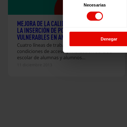
Necesarias
de
consentimiento
MEJORA DE LA CALIDAD EDUCATIVA PARA
LA INSERCIÓN DE POBLACIONES
VULNERABLES EN AMÉRICA LATINA
Denegar
Cuatro líneas de trabajo: 1) Mejora de las
condiciones de acceso y finalización del ciclo
escolar de alumnas y alumnos…
11 diciembre 2013