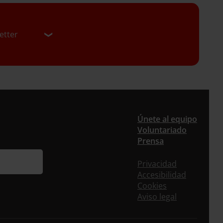
etter
er
Únete al equipo
Voluntariado
Prensa
uieres recibir nuestra newsletter mensual y los
eos puntuales en los que te ofrecemos
Privacidad
rmación, no dejes de completar este
Accesibilidad
ulario. Al instante, te daremos de alta en
Cookies
tra base de datos y podrás estar al tanto de
Aviso legal
s las novedades.
re *