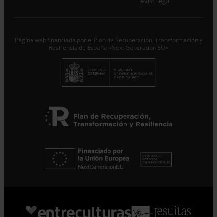
Aviso legal
trataremos los datos aportados en calidad de
Responsable del tratamiento con la finalidad de...
Seguir
leyendo
.
Página web financiada por el Plan de Recuperación, Transformación y
Suscribirme
Resiliencia de España «Next Generation EU»