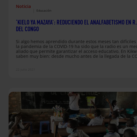
Noticia
|
Educación
‘KIELO YA MAZAYA’: REDUCIENDO EL ANALFABETISMO EN R.
DEL CONGO
Si algo hemos aprendido durante estos meses tan difíciles
la pandemia de la COVID-19 ha sido que la radio es un me
aliado que permite garantizar el acceso educativo. En Kikwi
saben muy bien: desde mucho antes de la llegada de la C
19, Fe y Alegría R. D. del Congo ya empleaba la radio para 
clases y luchar contra el analfabetismo a través de las ond
22 Julio 2021