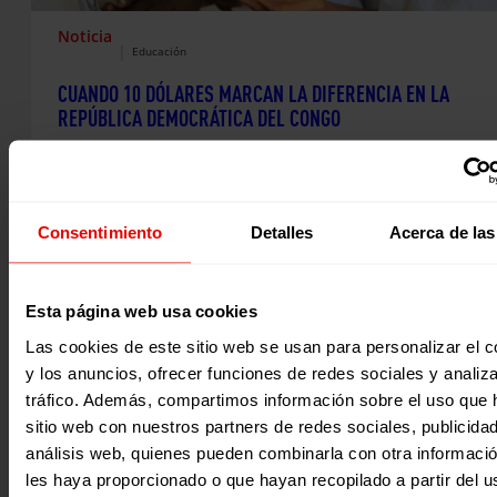
Noticia
|
Educación
CUANDO 10 DÓLARES MARCAN LA DIFERENCIA EN LA
REPÚBLICA DEMOCRÁTICA DEL CONGO
Nuestra compañera María Laiglesia nos cuenta sus
impresiones desde Kikwit, R. D. del Congo, durante su visit
los proyectos de Fe y Alegría que apoyamos desde
Entreculturas.
Consentimiento
Detalles
Acerca de las
19 Marzo 2019
Esta página web usa cookies
Las cookies de este sitio web se usan para personalizar el c
y los anuncios, ofrecer funciones de redes sociales y analiza
tráfico. Además, compartimos información sobre el uso que 
sitio web con nuestros partners de redes sociales, publicida
análisis web, quienes pueden combinarla con otra informaci
les haya proporcionado o que hayan recopilado a partir del 