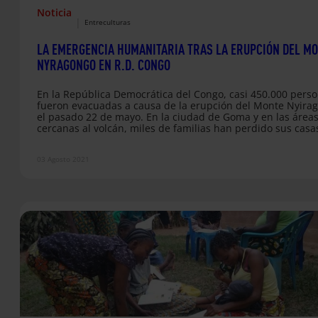
Noticia
|
Entreculturas
LA EMERGENCIA HUMANITARIA TRAS LA ERUPCIÓN DEL M
NYRAGONGO EN R.D. CONGO
En la República Democrática del Congo, casi 450.000 pers
fueron evacuadas a causa de la erupción del Monte Nyira
el pasado 22 de mayo. En la ciudad de Goma y en las área
cercanas al volcán, miles de familias han perdido sus casa
sus tierras han sido engullidas por la lava. Dos meses des
la situación sigue siendo grave.
03 Agosto 2021