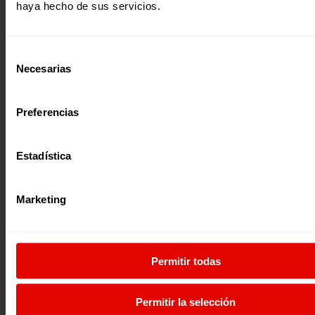
haya hecho de sus servicios.
Noticia
|
Educación
Selección
DIVINE: “ME GUSTA VENIR A LA ESCUELA PARA GANAR
Necesarias
de
INTELIGENCIA Y PODER LLEGAR MUY LEJOS”, LA EDUCACIÓN ES
consentimiento
LA PALANCA DE DESARROLLO PARA MUJERES Y NIÑAS
Preferencias
Con motivo del Día Internacional de la Mujer lanzamos la
campaña “Mujeres Que Construyen Futuro”.
Estadística
07 Marzo 2019
Marketing
Permitir todas
Permitir la selección