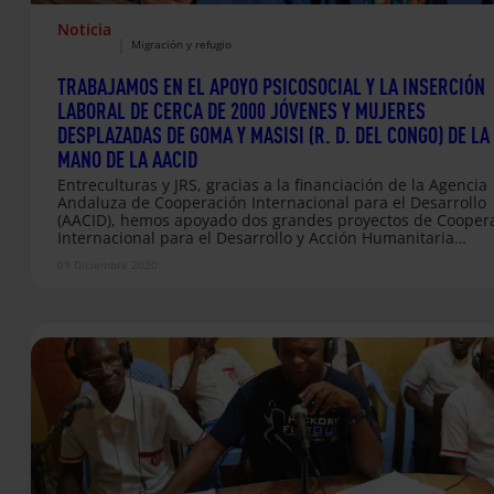
Noticia
|
Migración y refugio
TRABAJAMOS EN EL APOYO PSICOSOCIAL Y LA INSERCIÓN
LABORAL DE CERCA DE 2000 JÓVENES Y MUJERES
DESPLAZADAS DE GOMA Y MASISI (R. D. DEL CONGO) DE LA
MANO DE LA AACID
Entreculturas y JRS, gracias a la financiación de la Agencia
Andaluza de Cooperación Internacional para el Desarrollo
(AACID), hemos apoyado dos grandes proyectos de Cooper
Internacional para el Desarrollo y Acción Humanitaria
centrados en formar y acompañar a jóvenes y mujeres
09 Diciembre 2020
desplazadas en Goma y Masisi (R.D. del Congo).