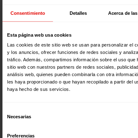
Noticia
|
Voluntariado
Consentimiento
Detalles
Acerca de las
ENCUENTRO DE REGRESO DE EXPERIENCIA SUR Y EXPERIE
SUR PROFES 2018
Esta página web usa cookies
El pasado sábado 27 de octubre celebramos el encuentro 
Las cookies de este sitio web se usan para personalizar el c
regreso de Experiencia sur y Experiencia Sur Profes 2018. 
y los anuncios, ofrecer funciones de redes sociales y analiza
este encuentro finalizamos la experiencia de este año y no
reunimos para evaluar y compartir.
tráfico. Además, compartimos información sobre el uso que 
sitio web con nuestros partners de redes sociales, publicida
31 Octubre 2018
análisis web, quienes pueden combinarla con otra informaci
les haya proporcionado o que hayan recopilado a partir del 
haya hecho de sus servicios.
Selección
Necesarias
de
consentimiento
Preferencias