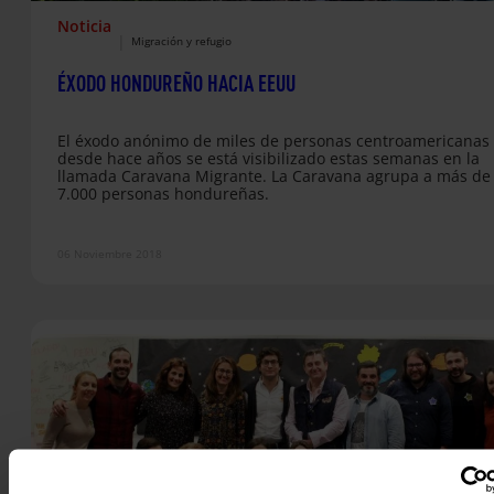
Noticia
|
Migración y refugio
ÉXODO HONDUREÑO HACIA EEUU
El éxodo anónimo de miles de personas centroamericanas
desde hace años se está visibilizado estas semanas en la
llamada Caravana Migrante. La Caravana agrupa a más de
7.000 personas hondureñas.
06 Noviembre 2018