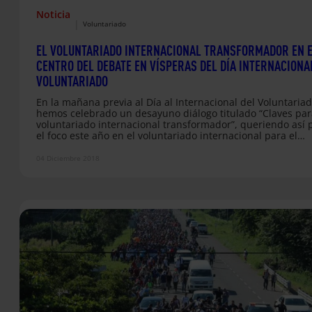
Noticia
|
Voluntariado
EL VOLUNTARIADO INTERNACIONAL TRANSFORMADOR EN 
CENTRO DEL DEBATE EN VÍSPERAS DEL DÍA INTERNACIONA
VOLUNTARIADO
En la mañana previa al Día al Internacional del Voluntariad
hemos celebrado un desayuno diálogo titulado “Claves pa
voluntariado internacional transformador”, queriendo así 
el foco este año en el voluntariado internacional para el
desarrollo, un ámbito poco conocido, escasamente reconoc
amenazado en su sostenibilidad en el ámbito de la cooper
04 Diciembre 2018
al desarrollo.