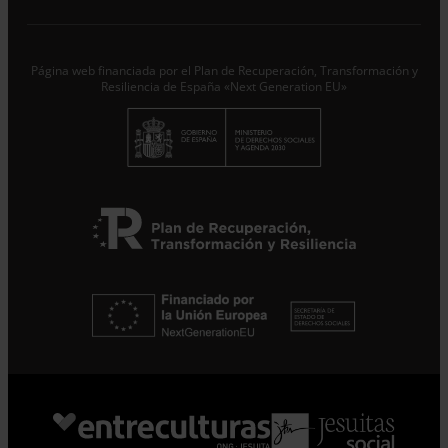
trataremos los datos aportados en calidad de
Responsable del tratamiento con la finalidad de...
Seguir
leyendo
.
Página web financiada por el Plan de Recuperación, Transformación y
Suscribirme
Resiliencia de España «Next Generation EU»