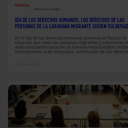
Noticia
|
Migración y refugio
DÍA DE LOS DERECHOS HUMANOS: LOS DERECHOS DE LAS
PERSONAS DE LA CARAVANA MIGRANTE SIGUEN VULNERA
En el Día de los Derechos Humanos ponemos el foco en la
situación que viven las personas migrantes y solicitantes 
asilo centroamericanas en su travesía hacia Estados Unido
Hacinamiento, trato inhumano, vulneración de sus derech
básicos, detenciones arbitrarias, hostigamiento, cierre de
fronteras…. son solo algunas de las situaciones que afront
10 Diciembre 2018
su búsqueda a una vida digna lejos de la pobreza y la viole