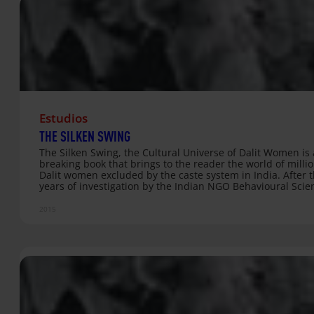
Plan for Latin America PUBLICATIONS-LIBRARY Understand
Phenomenon of Child Soldiers
Estudios
THE SILKEN SWING
The Silken Swing, the Cultural Universe of Dalit Women is
breaking book that brings to the reader the world of millio
Dalit women excluded by the caste system in India. After 
years of investigation by the Indian NGO Behavioural Scie
Centre, the book shows how women modify patriarchal ex
to recover, not without effort, autonomous environments 
2015
to develop their identities. Fernando Franco, Jyotsna Mac
Suguna Ramanathan. Spanish Edition by Valeria Méndez d
Editorial Icaria, 228 pages, 17euros.