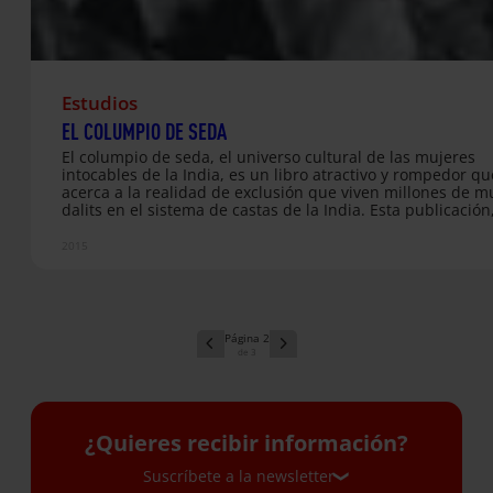
Estudios
EL COLUMPIO DE SEDA
El columpio de seda, el universo cultural de las mujeres
intocables de la India, es un libro atractivo y rompedor q
acerca a la realidad de exclusión que viven millones de m
dalits en el sistema de castas de la India. Esta publicación
de tres años de investigación realizada por un equipo de
india Behavioural Science Center, nos desvela cómo estas
2015
mujeres desafían la dominación patriarcal para recobrar, 
esfuerzo, ámbitos autónomos en los que desarrollar su id
Fernando Franco, Jyotsna Macwan y Suguna Ramanathan. 
española de Valeria Méndez de Vigo. Editorial Icaria, 228…
2
3
¿Quieres recibir información?
Suscríbete a la newsletter