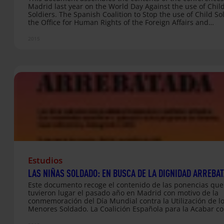
Madrid last year on the World Day Against the use of Chil
Soldiers. The Spanish Coalition to Stop the use of Child Sol
the Office for Human Rights of the Foreign Affairs and
Cooperation Ministry and the Fundación "la Caixa" are no
publishing this material which they consider a reference i
2015
role played by girls in armed conflicts. [In Spanish] Archiv
adjunto
Estudios
LAS NIÑAS SOLDADO: EN BUSCA DE LA DIGNIDAD ARREBA
Este documento recoge el contenido de las ponencias que
tuvieron lugar el pasado año en Madrid con motivo de la
conmemoración del Día Mundial contra la Utilización de l
Menores Soldado. La Coalición Española para la Acabar co
Utilización de los Niños y Niñas como Soldados, la Oficina