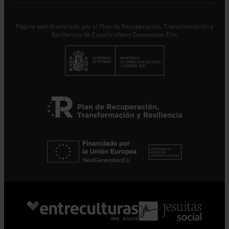
Responsable del tratamiento con la finalidad de...
Seguir
leyendo
.
Página web financiada por el Plan de Recuperación, Transformación y
Suscribirme
Resiliencia de España «Next Generation EU»