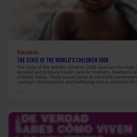
Estudios
THE STATE OF THE WORLD’S CHILDREN 2008
The State of the World's Children 2008 assesses the state o
survival and primary health care for mothers, newborns 
children today. These issues serve as sensitive barometers
country's development and wellbeing and as evidence of i
priorities and values. Investing in the health of children a
mothers is a human rights imperative and one of the sure
2015
for a country to set its course towards a better future. Arc
adjunto