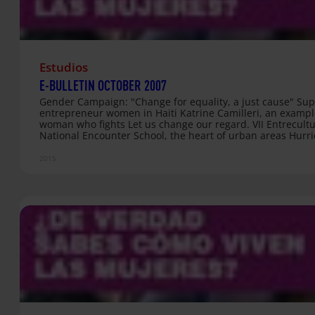
Estudios
E-BULLETIN OCTOBER 2007
Gender Campaign: "Change for equality, a just cause" Sup
entrepreneur women in Haiti Katrine Camilleri, an exampl
woman who fights Let us change our regard. VII Entrecult
National Encounter School, the heart of urban areas Hurr
Felix leaves more than 100 dead in Nicaragua and Hondur
Myanmar claims for freedom Solidarity Youth Network in G
2015