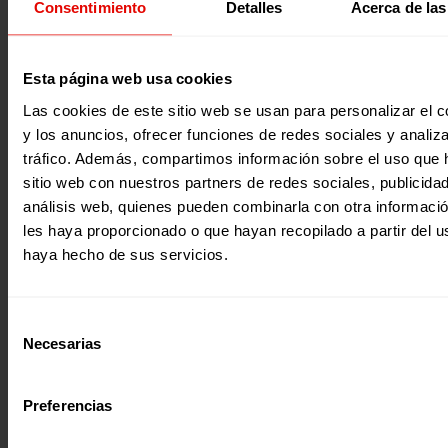
Consentimiento
Detalles
Acerca de las
discrimination and disempowerment women face through
their lives and outlines what must be done to eliminate g
discrimination and empower women and girls. It looks at 
status of women today, discusses how gender equality wil
all the Millennium Development Goals forward and show
2015
Esta página web usa cookies
investment in women's rights will ultimately produce a do
dividend: advancing the rights of both women and childre
Las cookies de este sitio web se usan para personalizar el c
Archivo adjunto
y los anuncios, ofrecer funciones de redes sociales y analiza
tráfico. Además, compartimos información sobre el uso que 
sitio web con nuestros partners de redes sociales, publicida
análisis web, quienes pueden combinarla con otra informaci
les haya proporcionado o que hayan recopilado a partir del 
haya hecho de sus servicios.
Estudios
Selección
ESTADO MUNDIAL DE LA INFANCIA 2007
Necesarias
de
El Estado Mundial de la Infancia 2007 analiza la discrimin
consentimiento
la falta de poder que sufren las mujeres a lo largo de sus 
describe lo que se debe hacer para eliminar la discrimina
Preferencias
género y promover la autonomía de las mujeres y las niña
Comienza por examinar la situación de la mujer, y luego a
la forma en que la igualdad de género serviría para impul
2015