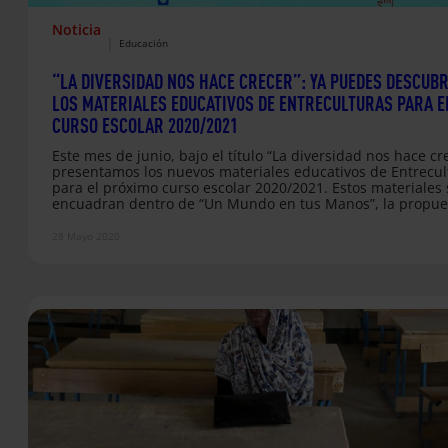
Noticia
|
Educación
“LA DIVERSIDAD NOS HACE CRECER”: YA PUEDES DESCUB
LOS MATERIALES EDUCATIVOS DE ENTRECULTURAS PARA E
CURSO ESCOLAR 2020/2021
Este mes de junio, bajo el título “La diversidad nos hace cr
presentamos los nuevos materiales educativos de Entrecul
para el próximo curso escolar 2020/2021. Estos materiales 
encuadran dentro de “Un Mundo en tus Manos”, la propue
pedagógica de Entreculturas para educar en ciudadanía gl
Como cada año, nacen con el objetivo de contribuir a la ta
28 Mayo 2020
de formar personas capaces de vivir con sentido y de
transformar su entorno como parte de una ciudadanía…