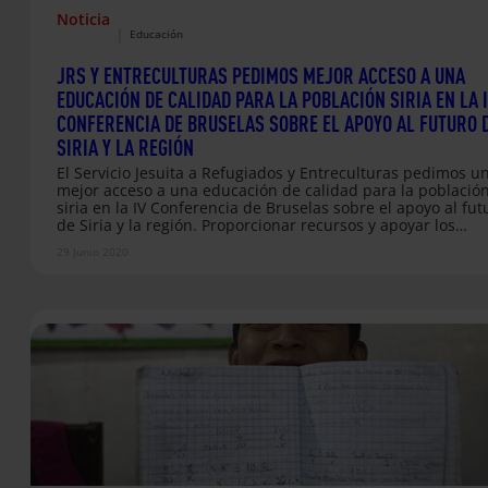
Noticia
|
Educación
JRS Y ENTRECULTURAS PEDIMOS MEJOR ACCESO A UNA
EDUCACIÓN DE CALIDAD PARA LA POBLACIÓN SIRIA EN LA 
CONFERENCIA DE BRUSELAS SOBRE EL APOYO AL FUTURO 
SIRIA Y LA REGIÓN
El Servicio Jesuita a Refugiados y Entreculturas pedimos u
mejor acceso a una educación de calidad para la població
siria en la IV Conferencia de Bruselas sobre el apoyo al fut
de Siria y la región. Proporcionar recursos y apoyar los
esfuerzos que mejoren el acceso a una educación de calid
29 Junio 2020
para los niños y niñas sirios en la región.