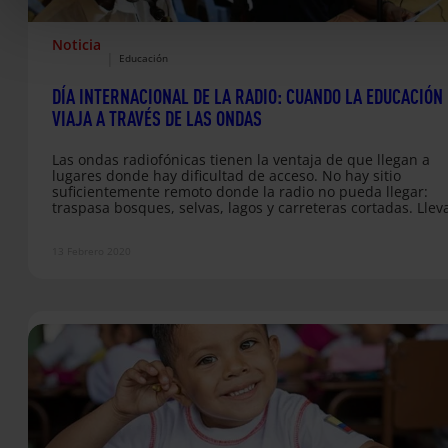
Noticia
|
Educación
DÍA INTERNACIONAL DE LA RADIO: CUANDO LA EDUCACIÓN
VIAJA A TRAVÉS DE LAS ONDAS
Las ondas radiofónicas tienen la ventaja de que llegan a
lugares donde hay dificultad de acceso. No hay sitio
suficientemente remoto donde la radio no pueda llegar:
traspasa bosques, selvas, lagos y carreteras cortadas. Llev
sus ondas música, noticieros y, también, clases de
alfabetización para educar a grandes y pequeños/as,
13 Febrero 2020
facilitando el acceso a la educación.