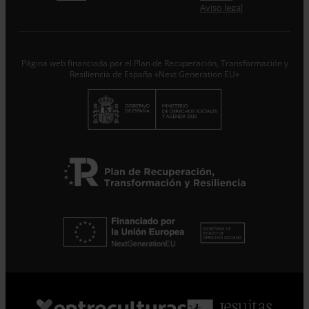
Desde ENTRECULTURAS FE Y ALEGRÍA ESPAÑA
Aviso legal
trataremos los datos aportados en calidad de
Responsable del tratamiento con la finalidad de...
Seguir
leyendo
.
Página web financiada por el Plan de Recuperación, Transformación y
Suscribirme
Resiliencia de España «Next Generation EU»