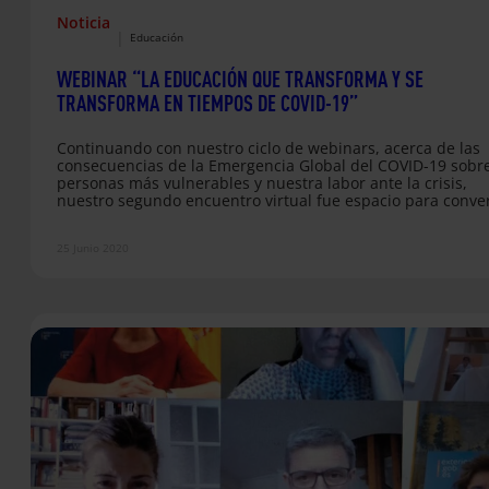
Noticia
|
Educación
WEBINAR “LA EDUCACIÓN QUE TRANSFORMA Y SE
TRANSFORMA EN TIEMPOS DE COVID-19”
Continuando con nuestro ciclo de webinars, acerca de las
consecuencias de la Emergencia Global del COVID-19 sobre
personas más vulnerables y nuestra labor ante la crisis,
nuestro segundo encuentro virtual fue espacio para conve
sobre cómo la educación se transforma para afrontar esto
retos que se nos plantean y cuál está siendo nuestra resp
25 Junio 2020
junto al movimiento de educación popular de Fe y Alegría, 
que formamos parte.