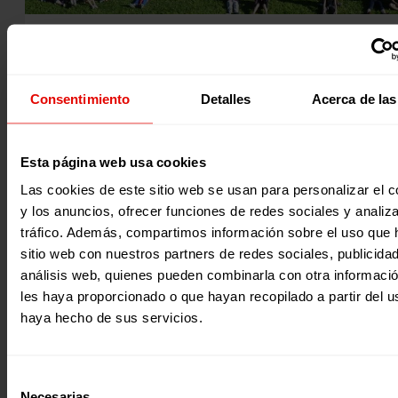
Noticia
|
Educación
ESTE ABRIL NO TENEMOS #SAME2020, PERO OS INVITAMOS A
REFLEXIONAR SOBRE CUÁL ES #LAMEJORLECCIÓN
Consentimiento
Detalles
Acerca de las
La SAME, que debería haber tenido lugar esta semana (del
de abril al 3 de mayo) en todo el mundo, era uno de los
Esta página web usa cookies
momentos más importantes del año para visibilizar el pap
esencial de la educación; movilizar a la ciudadanía en def
Las cookies de este sitio web se usan para personalizar el c
del derecho a la educación; y exigir a los representantes
políticos que cumplan con sus compromisos en esta mater
y los anuncios, ofrecer funciones de redes sociales y analiza
27 Abril 2020
tráfico. Además, compartimos información sobre el uso que 
sitio web con nuestros partners de redes sociales, publicida
análisis web, quienes pueden combinarla con otra informaci
les haya proporcionado o que hayan recopilado a partir del 
haya hecho de sus servicios.
Selección
Necesarias