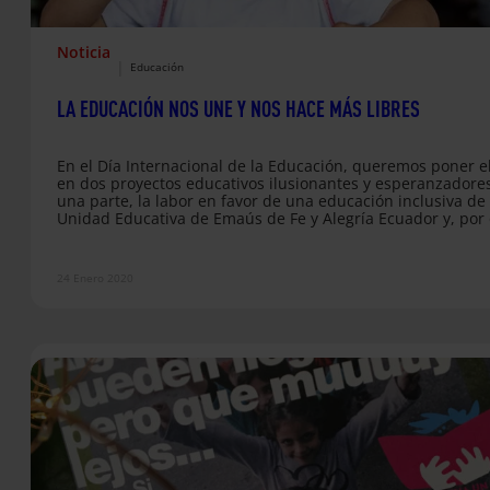
Noticia
|
Educación
LA EDUCACIÓN NOS UNE Y NOS HACE MÁS LIBRES
En el Día Internacional de la Educación, queremos poner el
en dos proyectos educativos ilusionantes y esperanzadores
una parte, la labor en favor de una educación inclusiva de 
Unidad Educativa de Emaús de Fe y Alegría Ecuador y, por 
la formación en cerámica y bellas artes que impartimos ju
Fe y Alegría en el Centro de Formación Profesional José Ma
Vélaz en Kinshasa (R. D. del Congo).
24 Enero 2020