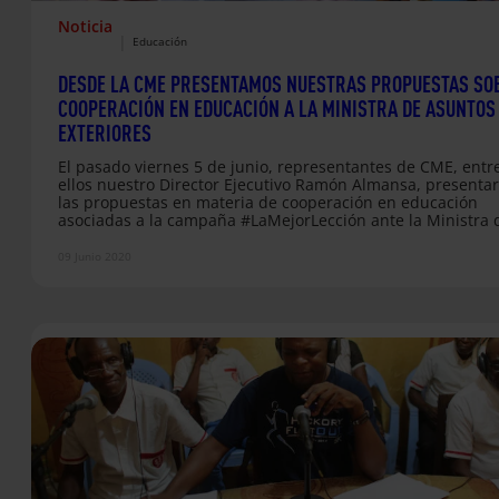
Noticia
|
Educación
DESDE LA CME PRESENTAMOS NUESTRAS PROPUESTAS SO
COOPERACIÓN EN EDUCACIÓN A LA MINISTRA DE ASUNTOS
EXTERIORES
El pasado viernes 5 de junio, representantes de CME, entr
ellos nuestro Director Ejecutivo Ramón Almansa, presenta
las propuestas en materia de cooperación en educación
asociadas a la campaña #LaMejorLección ante la Ministra 
Asuntos Exteriores, Arancha González Laya, y la Secretaria
Estado de Cooperación y Directora de la Agencia Española
09 Junio 2020
Cooperación Internacional (AECID), Ángeles Moreno Bau.