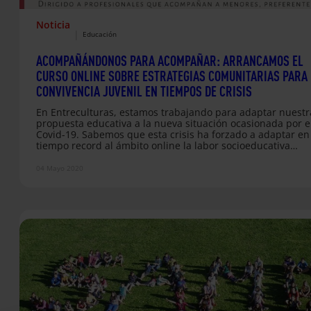
Noticia
|
Educación
ACOMPAÑÁNDONOS PARA ACOMPAÑAR: ARRANCAMOS EL
CURSO ONLINE SOBRE ESTRATEGIAS COMUNITARIAS PARA 
CONVIVENCIA JUVENIL EN TIEMPOS DE CRISIS
En Entreculturas, estamos trabajando para adaptar nuestr
propuesta educativa a la nueva situación ocasionada por e
Covid-19. Sabemos que esta crisis ha forzado a adaptar en
tiempo record al ámbito online la labor socioeducativa
realizada por muchos y muchas profesionales, al tiempo q
genera nuevos retos educativos a la hora de ofrecer
04 Mayo 2020
acompañamiento a los y las jóvenes con los que realizamo
nuestra labor. El tiempo que nos toca vivir, tanto actual, 
las previsiones…