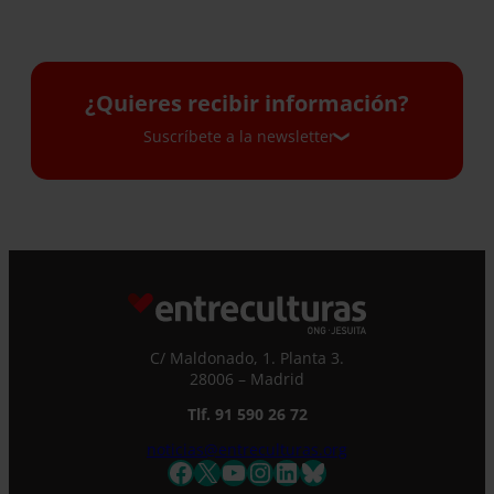
¿Quieres recibir información?
Suscríbete a la newsletter
Suscríbete a la newsletter
Si quieres recibir nuestra newsletter mensual
y los correos puntuales en los que te
ofrecemos información, no dejes de completar
este formulario. Al instante, te daremos de
C/ Maldonado, 1. Planta 3.
alta en nuestra base de datos y podrás estar
28006 – Madrid
al tanto de todas las novedades.
Nombre *
Tlf. 91 590 26 72
noticias@entreculturas.org
Facebook
X
YouTube
Instagram
LinkedIn
Bluesky
Apellidos