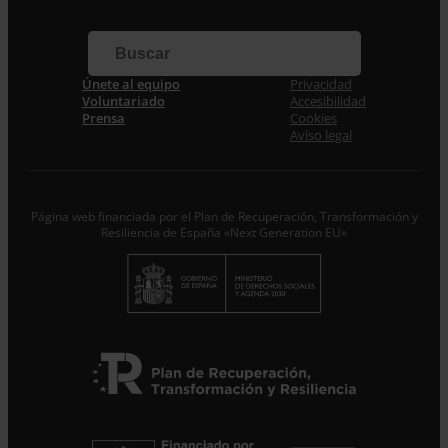
Correo electrónico *
Únete al equipo
Privacidad
Acepto la
Política de Privacidad
*
Voluntariado
Accesibilidad
Desde ENTRECULTURAS FE Y ALEGRÍA ESPAÑA
Prensa
Cookies
trataremos los datos aportados en calidad de
Aviso legal
Responsable del tratamiento con la finalidad de…
Seguir
leyendo
.
Suscribirme
Página web financiada por el Plan de Recuperación, Transformación y
Resiliencia de España «Next Generation EU»