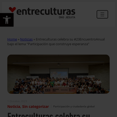
Abrir barra de herramientas
Home
»
Noticias
»
Entreculturas celebra su #23EncuentroAnual
bajo el lema “Participación que construye esperanza”
1 Octubre 2023
|
Noticia
, 
Sin categorizar
Participación y ciudadanía global
Entreculturas celebra su