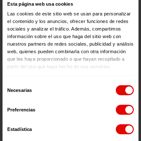
Esta página web usa cookies
Más información sobre nuestros
Las cookies de este sitio web se usan para personalizar
proyectos en los países fronterizos:
el contenido y los anuncios, ofrecer funciones de redes
sociales y analizar el tráfico. Además, compartimos
información sobre el uso que haga del sitio web con
En España,
junto al Servicio Jesuita a Migrantes (SJM)
nuestros partners de redes sociales, publicidad y análisis
estamos trabajando acciones de acogida, sensibilización e
web, quienes pueden combinarla con otra información
incidencia. Así, nos enfocamos en ofrecer:
que les haya proporcionado o que hayan recopilado a
Servicios de primera acogida y orientación básica a
partir del uso que haya hecho de sus servicios.
personas recién llegadas.
Proyectos de incorporación e inclusión social y
construcción de redes comunitarias.
Programas de hospitalidad, a través de la acogida
Selección
residencial para las personas con necesidad de alojamiento
Necesarias
de
de emergencia o con mayor vulnerabilidad.
consentimiento
Preferencias
El SJM pone a disposición un canal de atención para
canalizar las posibles peticiones que puedan llegar, tanto
consultas o dudas, como ofrecimientos de colaboración.
Estadística
Puedes contactar con el Servicio Jesuita a Migrantes para
obtener más información: consultas@sjme.or