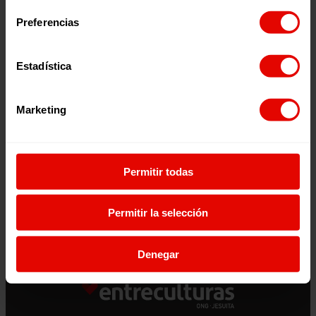
ENTRECULTURAS 2025
101
Preferencias
Estadística
2026
2026
Marketing
Permitir todas
¿Quieres recibir información?
Suscríbete a la newsletter
Permitir la selección
Suscríbete a la newsletter
Denegar
Si quieres recibir nuestra newsletter mensual
y los correos puntuales en los que te