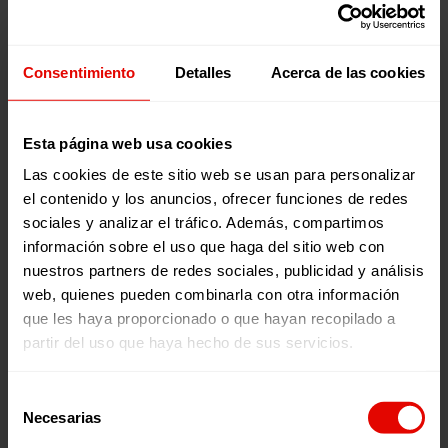
3 Promover actitudes y valores que facilitan
la participación activa a nivel local y global en
la transformación de procesos de exclusión, conectando
con otras iniciativas sociales que tengan este mismo fin.
Consentimiento
Detalles
Acerca de las cookies
descargar
Esta página web usa cookies
Las cookies de este sitio web se usan para personalizar
Publicaciones relacionadas:
el contenido y los anuncios, ofrecer funciones de redes
sociales y analizar el tráfico. Además, compartimos
información sobre el uso que haga del sitio web con
nuestros partners de redes sociales, publicidad y análisis
web, quienes pueden combinarla con otra información
que les haya proporcionado o que hayan recopilado a
partir del uso que haya hecho de sus servicios.
Selección
Memorias
Revista trimestral
Necesarias
INFORME ANUAL
REVISTA TRIMESTRAL N
de
consentimiento