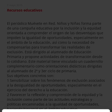
9 mayo 2015
Recursos educativos
El periódico Muévete en Red. Niños y Niñas forma parte
de una campaña educativa por la inclusión y la equidad
orientada a comprender el origen de las desventajas que
impiden la igualdad de oportunidades, especialmente en
el ámbito de la educación, así como la necesidad de
compensarlas para transformar las realidades de
exclusión. Está dirigido al alumnado de Educación
Primaria y propone actividades de transformación desde
lo cotidiano. Este material tiene vinculado un cuadernillo
complementario como orientaciones didácticas dirigidas
al alumnado de 2º y 3er ciclo de primaria.
Sus objetivos concretos son:
1 Sensibilizar sobre los fenómenos de exclusión asociados
a la desigualdad de oportunidades, especialmente en el
ejercicio del derecho a la educación.
2 Favorecer la reflexión y comprensión de la equidad y la
inclusión como parte de las actitudes estrategias y
políticas encaminadas a la igualdad de oportunidades,
haciendo hincapié en el ámbito educativo.