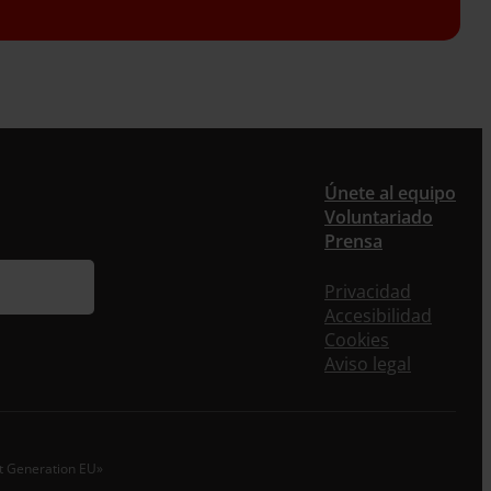
er
Únete al equipo
Voluntariado
ieres recibir nuestra newsletter mensual y los
Prensa
eos puntuales en los que te ofrecemos
rmación, no dejes de completar este formulario.
Privacidad
nstante, te daremos de alta en nuestra base de
Accesibilidad
s y podrás estar al tanto de todas las novedades.
Cookies
re *
Aviso legal
idos
o electrónico *
xt Generation EU»