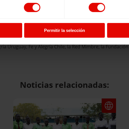
Permitir la selección
oramos junto a la Fundación Accenture con quien trabajam
icas para población especialmente vulnerable
. Además es
ía Uruguay, Fe y Alegría Chile, la Red Mimbre, la Fundació
Noticias relacionadas: