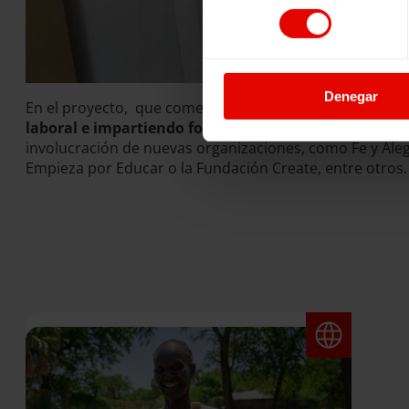
consentimiento
Denegar
En el proyecto, que comenzó en febrero de 2020, colab
laboral e impartiendo formación de habilidades bás
involucración de nuevas organizaciones, como Fe y Alegr
Empieza por Educar o la Fundación Create, entre otros.