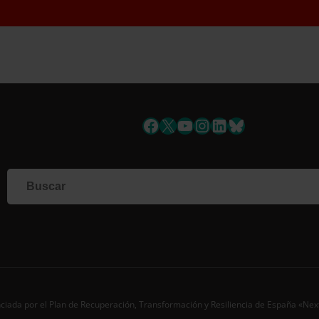
uscríbete a la newslett
Facebook
X
YouTube
Instagram
LinkedIn
Bluesky
Si qu
corr
info
Al i
dato
Nomb
Apell
Corre
ciada por el Plan de Recuperación, Transformación y Resiliencia de España «Ne