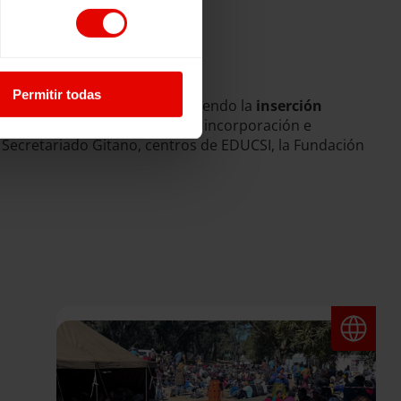
Permitir todas
os desde el año 2006, favoreciendo la
inserción
ta iniciativa ha contado con la incorporación e
n Secretariado Gitano, centros de EDUCSI, la Fundación