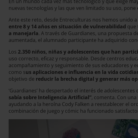
En un mundo cada vez más tecnológico y que exige mayor
nuevas tecnologías y las que ven limitado su uso, pone 
Ante este reto, desde Entreculturas nos hemos unido 
entre 8 y 14 años en situación de vulnerabilidad
que 
a manejarla
. A través de Guardianes, una propuesta d
aumentada, el alumnado participante ha adquirido co
Los
2.350 niños, niñas y adolescentes que han partic
uso correcto, eficaz y responsable. Desde centros educa
acompañamiento y seguimiento de sus educadores y educa
como s
us aplicaciones e influencia en la vida cotidi
objetivo de
reducir la brecha digital y generar más o
‘Guardianes’ ha despertado el interés de adolescente
sabía sobre Inteligencia Artificial”
, comenta. Con una 
ayudando a la heroína Cody Falken a reestablecer el orde
combinación de juego y cómic ha funcionado satisfactor