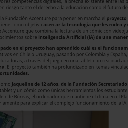
es competencias digitales, la brecha existente entre las p
en riesgo tanto el derecho a la educación como el futuro d
a la Fundación Accenture para poner en marcha el
proyecto 
tiene como objetivo
acercar la tecnología que les rodea 
e Accenture que combina la lectura de un cómic con videoju
nocimientos sobre
Inteligencia Artificial (IA) de una maner
ipado en el proyecto han aprendido cuál es el funcionami
tivos en Chile o Uruguay, pasando por Colombia y España, l
doras, a través del juego en una tablet con realidad aumen
ana
. El proyecto también ha profundizado en temas vinculad
portunidades.
s como
Jaqueline de 12 años, de la Fundación Secretaria
tablet y un cómic como únicas herramientas los estudiante
n de Bóreas, el ordenador que mantiene el clima en el Planet
iamente para explicar el complejo funcionamiento de la IA