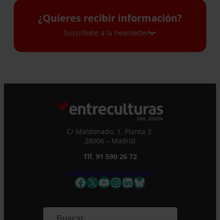
¿Quieres recibir información?
Suscríbete a la newsletter
Suscríbete a la newsletter
Si quieres recibir nuestra newsletter mensual
y los correos puntuales en los que te
ofrecemos información, no dejes de completar
este formulario. Al instante, te daremos de
C/ Maldonado, 1. Planta 3.
alta en nuestra base de datos y podrás estar
28006 – Madrid
al tanto de todas las novedades.
Nombre *
Tlf. 91 590 26 72
noticias@entreculturas.org
Facebook
X
YouTube
Instagram
LinkedIn
Bluesky
Apellidos
Correo electrónico *