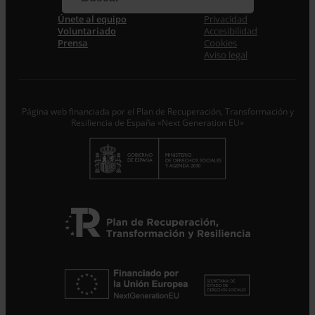
Únete al equipo
Privacidad
Acepto la
Política de Privacidad
*
Voluntariado
Accesibilidad
Desde ENTRECULTURAS FE Y ALEGRÍA ESPAÑA
Prensa
Cookies
trataremos los datos aportados en calidad de
Aviso legal
Responsable del tratamiento con la finalidad de…
Seguir
leyendo
.
Suscribirme
Página web financiada por el Plan de Recuperación, Transformación y
Resiliencia de España «Next Generation EU»