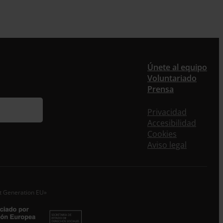
er
Únete al equipo
Voluntariado
ieres recibir nuestra newsletter mensual y los
Prensa
eos puntuales en los que te ofrecemos
rmación, no dejes de completar este formulario.
Privacidad
nstante, te daremos de alta en nuestra base de
Accesibilidad
s y podrás estar al tanto de todas las novedades.
Cookies
re *
Aviso legal
idos
o electrónico *
xt Generation EU»
epto la
Política de Privacidad
*