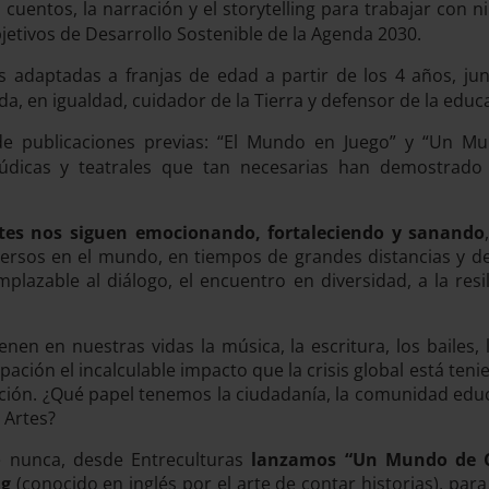
cuentos, la narración y el storytelling para trabajar con 
bjetivos de Desarrollo Sostenible de la Agenda 2030.
es adaptadas a franjas de edad a partir de los 4 años, j
a, en igualdad, cuidador de la Tierra y defensor de la educ
 publicaciones previas: “El Mundo en Juego” y “Un Mun
lúdicas y teatrales que tan necesarias han demostrado 
rtes nos siguen emocionando, fortaleciendo y sanando
iversos en el mundo, en tiempos de grandes distancias y d
lazable al diálogo, el encuentro en diversidad, a la resil
 en nuestras vidas la música, la escritura, los bailes, la 
ción el incalculable impacto que la crisis global está teni
ión. ¿Qué papel tenemos la ciudadanía, la comunidad educat
 Artes?
e nunca, desde Entreculturas
lanzamos “Un Mundo de Cu
ng
(conocido en inglés por el arte de contar historias), para