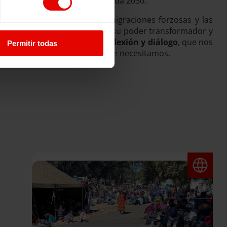
Global y la Meta 4.7 de la Agenda 2030.
én la crisis climática, las migraciones forzosas y las
 acción y resiliencia. Este es su poder transformador y
 creativo de aprendizaje, reflexión y diálogo
, que nos
Permitir todas
stenible, justo e igualitario que necesitamos.