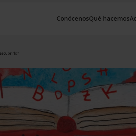
Conócenos
Qué hacemos
Ac
escubrirlo?