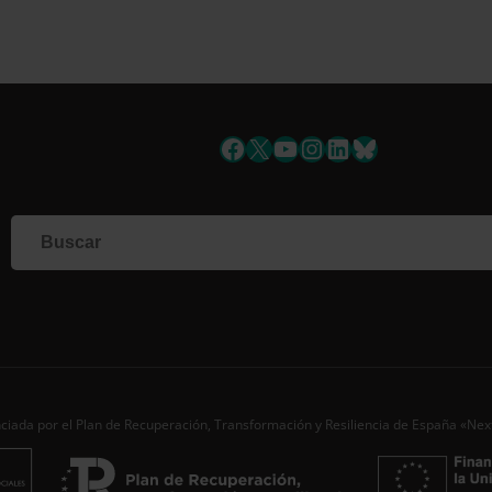
uscríbete a la newslett
Facebook
X
YouTube
Instagram
LinkedIn
Bluesky
Si qu
corr
info
Al i
dato
Nomb
Apell
Corre
ciada por el Plan de Recuperación, Transformación y Resiliencia de España «Ne
Ac