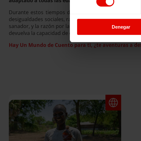
adaptado a todas las edades
, desde el cual trabajar 
Durante estos tiempos de incertidumbre y crecientes d
desigualdades sociales, raciales y de género, las arte
sanador, y la razón por la que en “Un Mundo de Cuent
Denegar
devuelva la capacidad de convertir las palabras escrita
Hay Un Mundo de Cuento para ti, ¿te aventuras a de