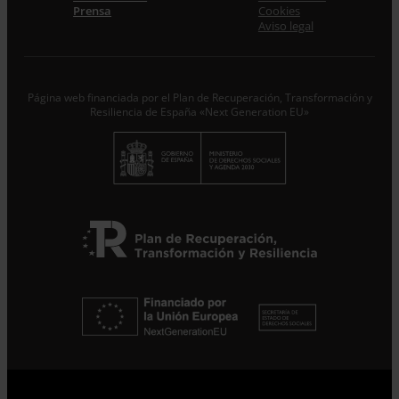
Prensa
Cookies
Acepto la
Política de Privacidad
*
Aviso legal
Desde ENTRECULTURAS FE Y ALEGRÍA ESPAÑA
trataremos los datos aportados en calidad de
Responsable del tratamiento con la finalidad de…
Seguir
leyendo
.
Página web financiada por el Plan de Recuperación, Transformación y
Resiliencia de España «Next Generation EU»
Suscribirme