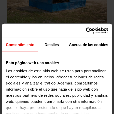
Ejemplos de Educación como Refugio en
Consentimiento
Detalles
Acerca de las cookies
el Mundo
Esta página web usa cookies
Ucrania: Respuesta rápida para la infancia
Las cookies de este sitio web se usan para personalizar
refugiada
el contenido y los anuncios, ofrecer funciones de redes
En respuesta a la crisis generada por el conflicto en
sociales y analizar el tráfico. Además, compartimos
Ucrania, diversas organizaciones han implementado
información sobre el uso que haga del sitio web con
sistemas educativos de
enseñanza híbrida
, que combinan
nuestros partners de redes sociales, publicidad y análisis
clases presenciales y virtuales, lo que ha permitido
integrar a los niños y niñas refugiados ucranianos en los
web, quienes pueden combinarla con otra información
sistemas educativos de varios países europeos. Esta
que les haya proporcionado o que hayan recopilado a
respuesta rápida ha sido fundamental para ofrecerles
partir del uso que haya hecho de sus servicios.