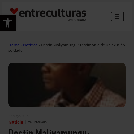
Abrir barra de herramientas
Home
»
Noticias
»
Destin Maliyamungu: Testimonio de un ex-niño
soldado
27 Mayo 2015
|
Noticia
Voluntariado
Destin Maliyamungu: