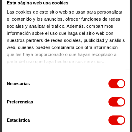
Esta página web usa cookies
Las cookies de este sitio web se usan para personalizar
el contenido y los anuncios, ofrecer funciones de redes
sociales y analizar el tráfico. Además, compartimos
información sobre el uso que haga del sitio web con
nuestros partners de redes sociales, publicidad y análisis
Noticia
Noticia
MARTÍN IRIBERRI SJ
UNA COLMENA PARA
web, quienes pueden combinarla con otra información
RELEVA A LUIS ARANCIBIA
ABRIR CAMINOS: LA
que les haya proporcionado o que hayan recopilado a
AL FRENTE DEL SECTOR
HISTORIA DE MARY EN
partir del uso que haya hecho de sus servicios.
SOCIAL
SUDÁN DEL SUR
Selección
Necesarias
29 Julio 2026
28 Julio 2026
de
consentimiento
Preferencias
¿Quieres recibir información?
Estadística
Suscríbete a la newsletter