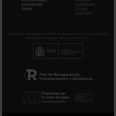
Voluntariado
Accesibilidad
Prensa
Cookies
Acepto la
Política de Privacidad
*
Aviso legal
Desde ENTRECULTURAS FE Y ALEGRÍA ESPAÑA
trataremos los datos aportados en calidad de
Responsable del tratamiento con la finalidad de…
Seguir
leyendo
.
Página web financiada por el Plan de Recuperación, Transformación y
Resiliencia de España «Next Generation EU»
Suscribirme