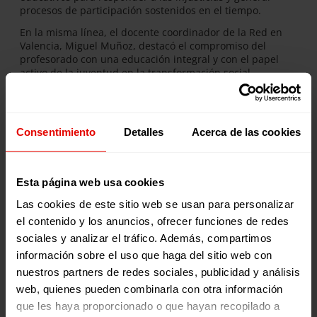
procesos de participación sostenidos en el tiempo.
En la misma línea, el docente coordinador de la Red en
Valencia, Miguel Muñoz, destacó el compromiso del
profesorado con una educación integral y con el papel
activo de la juventud en la transformación social.
Por su parte, Aitana Boscá, joven participante de la Red,
compartió su experiencia en la Xarxa como un espacio
que le ha permitido implicarse, conectar con otras
Consentimiento
Detalles
Acerca de las cookies
personas y desarrollar una mirada más crítica y
comprometida con su entorno.
Una mirada global desde las juventudes
Esta página web usa cookies
Las cookies de este sitio web se usan para personalizar
El encuentro incorporó también una dimensión
el contenido y los anuncios, ofrecer funciones de redes
internacional con la participación de Tatiana Cardona,
lideresa de la iniciativa de juventudes de la Federación
sociales y analizar el tráfico. Además, compartimos
Internacional de Fe y Alegría, quien subrayó que, más allá
información sobre el uso que haga del sitio web con
de los distintos contextos, las y los jóvenes comparten
nuestros partners de redes sociales, publicidad y análisis
desafíos comunes y la necesidad de que su participación
web, quienes pueden combinarla con otra información
sea reconocida.
que les haya proporcionado o que hayan recopilado a