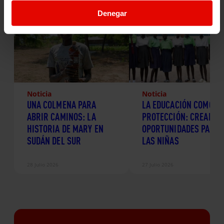
Denegar
Noticia
Noticia
UNA COLMENA PARA
LA EDUCACIÓN COMO
ABRIR CAMINOS: LA
PROTECCIÓN: CREANDO
HISTORIA DE MARY EN
OPORTUNIDADES PARA
SUDÁN DEL SUR
LAS NIÑAS
28 Julio 2026
27 Julio 2026