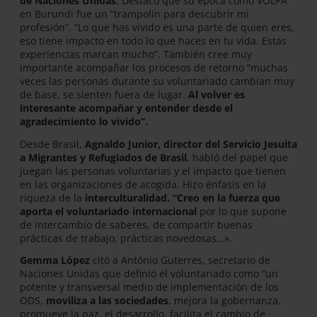
de Naciones Unidas
. Destacó que su época como VOLPA
en Burundi fue un “trampolín para descubrir mi
profesión”. “Lo que has vivido es una parte de quien eres,
eso tiene impacto en todo lo que haces en tu vida. Estas
experiencias marcan mucho”. También cree muy
importante acompañar los procesos de retorno “muchas
veces las personas durante su voluntariado cambian muy
de base, se sienten fuera de lugar.
Al volver es
interesante acompañar y entender desde el
agradecimiento lo vivido”.
Desde Brasil,
Agnaldo Junior, director del Servicio Jesuita
a Migrantes y Refugiados de Brasil
, habló del papel que
juegan las personas voluntarias y el impacto que tienen
en las organizaciones de acogida. Hizo énfasis en la
riqueza de la
interculturalidad. “Creo en la fuerza que
aporta el voluntariado internacional
por lo que supone
de intercambio de saberes, de compartir buenas
prácticas de trabajo, prácticas novedosas…».
Gemma López
citó a António Guterres, secretario de
Naciones Unidas que definió el voluntariado como “un
potente y transversal medio de implementación de los
ODS,
moviliza a las sociedades
, mejora la gobernanza,
promueve la paz, el desarrollo, facilita el cambio de