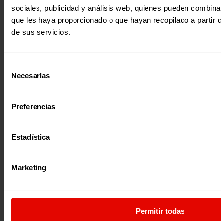
sociales, publicidad y análisis web, quienes pueden combina
que les haya proporcionado o que hayan recopilado a partir
de sus servicios.
Noticia
Noticia
UNA COLMENA PARA
LA EDUCACIÓN COMO
Selección
ABRIR CAMINOS: LA
PROTECCIÓN: CREANDO
Necesarias
de
HISTORIA DE MARY EN
OPORTUNIDADES PARA
consentimiento
SUDÁN DEL SUR
LAS NIÑAS
Preferencias
28 Julio 2026
27 Julio 2026
Estadística
Marketing
¿Quieres recibir información?
Suscríbete a la newsletter
Permitir todas