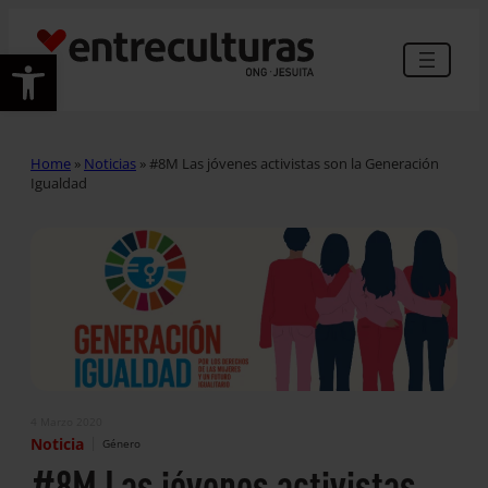
Abrir barra de herramientas
Home
»
Noticias
»
#8M Las jóvenes activistas son la Generación
Igualdad
4 Marzo 2020
|
Noticia
Género
#8M Las jóvenes activistas