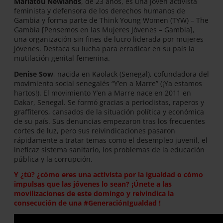
Mariatou Newlands
, de 23 años, es una joven activista
feminista y defensora de los derechos humanos de
Gambia y forma parte de Think Young Women (TYW) – The
Gambia [Pensemos en las Mujeres Jóvenes – Gambia],
una organización sin fines de lucro liderada por mujeres
jóvenes. Destaca su lucha para erradicar en su país la
mutilación genital femenina.
Denise Sow
, nacida en Kaolack (Senegal), cofundadora del
movimiento social senegalés “Y’en a Marre” (¡Ya estamos
hartos!). El movimiento Y’en a Marre nace en 2011 en
Dakar, Senegal. Se formó gracias a periodistas, raperos y
graffiteros, cansados de la situación política y económica
de su país. Sus denuncias empezaron tras los frecuentes
cortes de luz, pero sus reivindicaciones pasaron
rápidamente a tratar temas como el desempleo juvenil, el
ineficaz sistema sanitario, los problemas de la educación
pública y la corrupción.
Y ¿tú? ¿cómo eres una activista por la igualdad o cómo
impulsas que las jóvenes lo sean? ¡Únete a las
movilizaciones de este domingo y reivindica la
consecución de una #GeneraciónIgualdad !