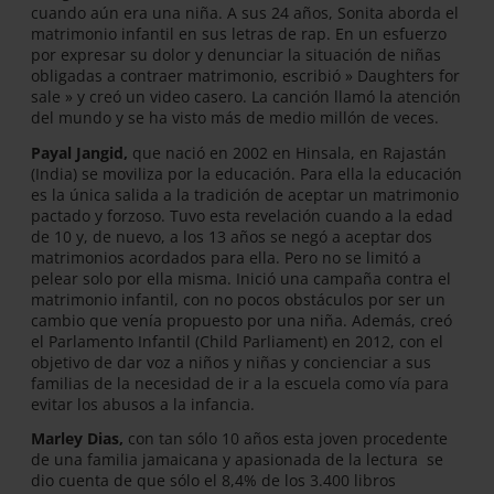
cuando aún era una niña. A sus 24 años, Sonita aborda el
matrimonio infantil en sus letras de rap. En un esfuerzo
por expresar su dolor y denunciar la situación de niñas
obligadas a contraer matrimonio, escribió » Daughters for
sale » y creó un video casero. La canción llamó la atención
del mundo y se ha visto más de medio millón de veces.
Payal Jangid,
que nació en 2002 en Hinsala, en Rajastán
(India) se moviliza por la educación. Para ella la educación
es la única salida a la tradición de aceptar un matrimonio
pactado y forzoso. Tuvo esta revelación cuando a la edad
de 10 y, de nuevo, a los 13 años se negó a aceptar dos
matrimonios acordados para ella. Pero no se limitó a
pelear solo por ella misma. Inició una campaña contra el
matrimonio infantil, con no pocos obstáculos por ser un
cambio que venía propuesto por una niña. Además, creó
el Parlamento Infantil (Child Parliament) en 2012, con el
objetivo de dar voz a niños y niñas y concienciar a sus
familias de la necesidad de ir a la escuela como vía para
evitar los abusos a la infancia.
Marley Dias,
con tan sólo 10 años esta joven procedente
de una familia jamaicana y apasionada de la lectura se
dio cuenta de que sólo el 8,4% de los 3.400 libros