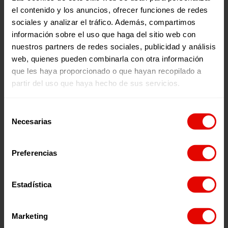
el contenido y los anuncios, ofrecer funciones de redes
sociales y analizar el tráfico. Además, compartimos
información sobre el uso que haga del sitio web con
nuestros partners de redes sociales, publicidad y análisis
web, quienes pueden combinarla con otra información
que les haya proporcionado o que hayan recopilado a
partir del uso que haya hecho de sus servicios.
Selección
Venezuela
Necesarias
de
RESPUESTA
ESCUELAS SEGURAS Y
consentimiento
HUMANITARIA A
PROTECTORAS PARA
Preferencias
POBLACIONES ÉTNICAS
MEJORAR LA
VÍCTIMAS DE
CONTINUIDAD Y OFRECE
DESPLAZAMIENTO
UN SISTEMA EDUCATIVO
Estadística
25 Mayo 2026
25 Mayo 2026
INTERNO,
DE CALIDAD EN ZONAS
CONFINAMIENTO O
FRONTERIZAS EN
Marketing
CUALQUIER OTRA
VENEZUELA