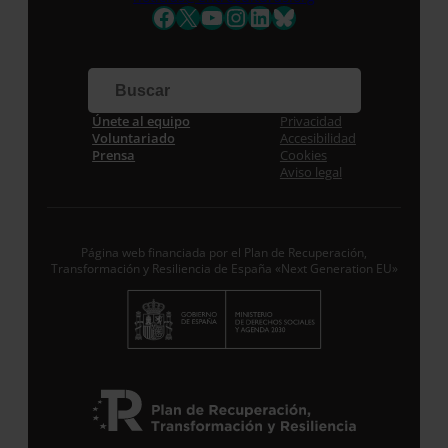
Nombre *
Facebook
X
YouTube
Instagram
LinkedIn
Bluesky
Apellidos
Correo electrónico *
Únete al equipo
Privacidad
Voluntariado
Accesibilidad
Prensa
Cookies
Aviso legal
Acepto la
Política de Privacidad
*
Desde ENTRECULTURAS FE Y ALEGRÍA ESPAÑA
trataremos los datos aportados en calidad de
Responsable del tratamiento con la finalidad de…
Seguir leyendo
.
Página web financiada por el Plan de Recuperación,
Transformación y Resiliencia de España «Next Generation EU»
Suscribirme