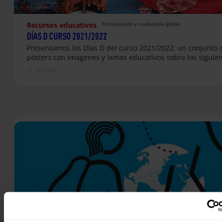
Recursos educativos
Participación y ciudadanía global
DÍAS D CURSO 2021/2022
Presentamos los Días D del curso 2021/2022: un conjunto 
pósters con imágenes y lemas educativos sobre los siguie
01 junio 2021