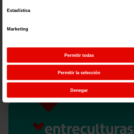
Estadística
Marketing
Recursos educativos
Participación y ciudadanía global
UN MUNDO DE CUENTO
Presentamos “Un Mundo de Cuento”: un material didáctic
Permitir todas
más de 18 cuentos educativos y actividades basadas en la
herramienta…
05 abril 2021
Permitir la selección
Denegar