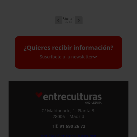
1
28
¿Quieres recibir información?
Suscríbete a la newsletter
Suscríbete a la newsletter
Si quieres recibir nuestra newsletter
mensual y los correos puntuales en los
que te ofrecemos información, no dejes
C/ Maldonado, 1. Planta 3.
de completar este formulario. Al
28006 – Madrid
instante, te daremos de alta en nuestra
Tlf. 91 590 26 72
base de datos y podrás estar al tanto de
todas las novedades.
noticias@entreculturas.org