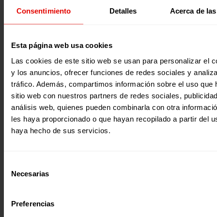
Consentimiento
Detalles
Acerca de las
Recursos educativos
Participación y ciudadanía global
Esta página web usa cookies
UN MUNDO EN MOVIMIENTO
Tras «Un Mundo en Igualdad», llega la segunda recopilaci
Las cookies de este sitio web se usan para personalizar el c
actividades didácticas por temáticas diseñadas por Entrec
y los anuncios, ofrecer funciones de redes sociales y analiza
«Un Mundo en Movimiento»…
tráfico. Además, compartimos información sobre el uso que 
01 junio 2021
sitio web con nuestros partners de redes sociales, publicida
análisis web, quienes pueden combinarla con otra informaci
les haya proporcionado o que hayan recopilado a partir del 
haya hecho de sus servicios.
Selección
Necesarias
de
consentimiento
Preferencias