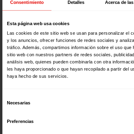
Consentimiento
Detalles
Acerca de las
denuncia de las emergencias en el mundo, detallando su
en las diferentes regiones. Ofrece una clarificación concep
normativa necesaria, distinguiendo los tipos de conflictos 
desastres, con especial abordaje de los retos que se viven
países en los que trabaja el Servicio Jesuita a Refugiados (
2023
Esta página web usa cookies
el apoyo de Entreculturas. En la segunda parte, el informe
sobre el rol de los diferentes actores involucrados, incluy
Las cookies de este sitio web se usan para personalizar el c
sociedad civil, y analiza las implicaciones de la educación
y los anuncios, ofrecer funciones de redes sociales y analiza
emergencias desde la perspectiva de los componentes
normativos,…
tráfico. Además, compartimos información sobre el uso que 
sitio web con nuestros partners de redes sociales, publicida
análisis web, quienes pueden combinarla con otra informaci
les haya proporcionado o que hayan recopilado a partir del 
haya hecho de sus servicios.
Evaluaciones
Selección
EDUCACIÓN Y SEGURIDAD ALIMENTARIA EN LA EMERGENC
Necesarias
de
El año 2022 trajo una serie de desafíos humanitarios nun
consentimiento
vistos, tanto por la complejidad de las crisis como por la
diversidad de actores y la presencia de factores externos 
Preferencias
cambio climático. Estas realidades cambiantes nos han ll
abrir camino en un espacio humanitario cada vez más red
a comenzar nuestro trabajo en situaciones humanitarias cr
2023