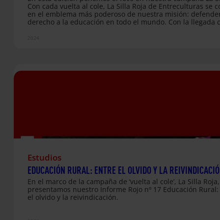
Con cada vuelta al cole, La Silla Roja de Entreculturas se c
en el emblema más poderoso de nuestra misión: defender
derecho a la educación en todo el mundo. Con la llegada 
nuevo curso y la vuelta a las aulas, la Silla vuelve a record
importancia de la educación como derecho fundamental,
2024
derecho que aún está lejos de ser garantizado para todos 
Este año, bajo el lema “Pongamos la educación en el mapa
enfocamos la campaña en visibilizar las enormes desigu
Estudios
EDUCACIÓN RURAL: ENTRE EL OLVIDO Y LA REIVINDICACI
En el marco de la campaña de ‘vuelta al cole’, La Silla Roja,
presentamos nuestro Informe Rojo nº 17 Educación Rural:
el olvido y la reivindicación.