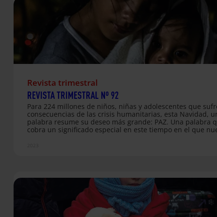
desplazadas expuestas…
Revista trimestral
REVISTA TRIMESTRAL Nº 92
Para 224 millones de niños, niñas y adolescentes que sufr
consecuencias de las crisis humanitarias, esta Navidad, u
palabra resume su deseo más grande: PAZ. Una palabra 
cobra un significado especial en este tiempo en el que nu
mundo sufre por la guerra, el conflicto y el dolor. La viole
los conflictos armados han dejado una huella imborrable 
2023
infancia de muchos niños y niñas alrededor del mundo. E
enfrentamientos han generado desplazamientos forzosos 
situaciones de migración, que interrumpen sus procesos
educativos y dejan cicatrices emocionales profundas.
PUBLICACIONES DE ESTA EDICIÓN