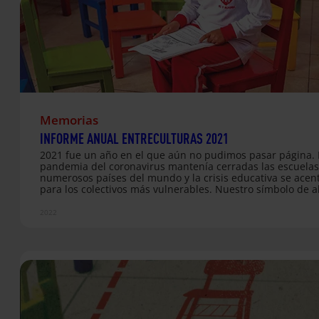
en…
Memorias
INFORME ANUAL ENTRECULTURAS 2021
2021 fue un año en el que aún no pudimos pasar página. 
pandemia del coronavirus mantenía cerradas las escuelas
numerosos países del mundo y la crisis educativa se ace
para los colectivos más vulnerables. Nuestro símbolo de al
Silla Roja, cobraba más sentido que nunca. Esa silla, como
aparece en la portada de nuestro informe anual, es una 
2022
de atención ante los millones de niños, niñas y jóvenes q
nunca han tenido oportunidad de estudiar o a quienes la
19 se la ha arrebatado. En un contexto en el que ya son 