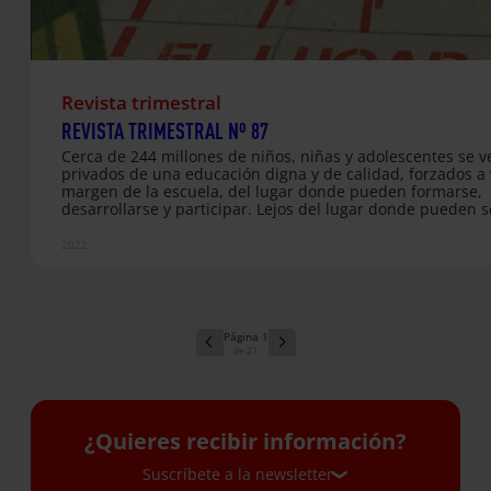
Revista trimestral
REVISTA TRIMESTRAL Nº 87
Cerca de 244 millones de niños, niñas y adolescentes se v
privados de una educación digna y de calidad, forzados a v
margen de la escuela, del lugar donde pueden formarse,
desarrollarse y participar. Lejos del lugar donde pueden s
acogidos y valorados, y donde pueden avanzar
independientemente de su origen o su situación económi
2022
social. La escuela es el lugar donde todos y todas podemo
tal y como somos, para avanzar y desarrollarnos desde las
diferentes capacidades, independientemente de nuestra
situación. En esta vuelta al cole, como cada año, a través 
campaña La Silla…
1
27
¿Quieres recibir información?
Suscríbete a la newsletter