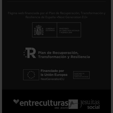
Responsable del tratamiento con la finalidad de...
Seguir
leyendo
.
Página web financiada por el Plan de Recuperación, Transformación y
Suscribirme
Resiliencia de España «Next Generation EU»