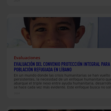
2024
Evaluaciones
EVALUACIÓN DEL CONVENIO PROTECCIÓN INTEGRAL PARA
POBLACIÓN REFUGIADA EN LÍBANO
En un mundo donde las crisis humanitarias se han vuelto
persistentes, la necesidad de un enfoque humanitario qu
abarque el triple nexo entre ayuda humanitaria, desarroll
se hace cada vez más evidente. Este enfoque busca no sol
responder a las emergencias inmediatas, sino también tr
2024
hacia soluciones sostenibles que aborden las causas sub
de las crisis y promuevan la resiliencia a largo plazo de la
comunidades afectadas. La situación en Siria, un conflicto
ha prolongado durante años, es un claro ejemplo de cómo
crisis se pueden enquistar, dejando a las personas refugi