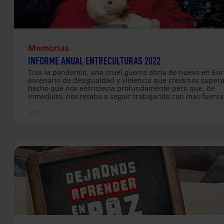
Memorias
INFORME ANUAL ENTRECULTURAS 2022
Tras la pandemia, una cruel guerra abría de nuevo en Eu
escenario de desigualdad y violencia que creíamos super
hecho que nos entristecía profundamente pero que, de
inmediato, nos retaba a seguir trabajando con más fuerza
junto a las poblaciones desplazadas en las fronteras. En 2
pusimos en marcha 204 proyectos en 45 países de Améric
2023
Latina, África, Asia y Europa, acompañando y mejorando l
condiciones de vida de 361.442 personas y de sus comuni