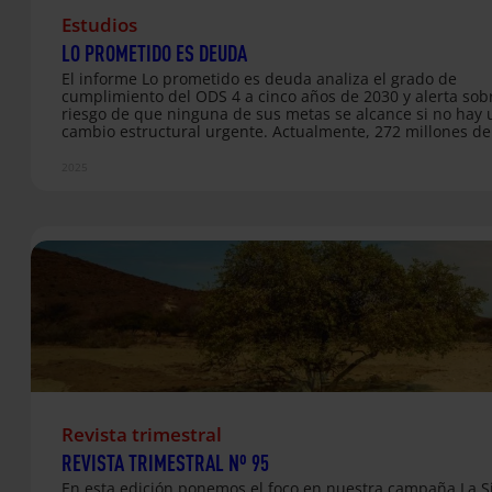
Estudios
LO PROMETIDO ES DEUDA
El informe Lo prometido es deuda analiza el grado de
cumplimiento del ODS 4 a cinco años de 2030 y alerta sobr
riesgo de que ninguna de sus metas se alcance si no hay 
cambio estructural urgente. Actualmente, 272 millones de
niños y jóvenes siguen fuera de la escuela. Y si no se revie
tendencia, en 2030 habrá 84 millones que nunca habrán i
2025
colegio. El documento identifica las principales causas del
estancamiento: falta de financiación educativa, déficit de
docentes, desigualdades por género y nivel socioeconómic
currículos poco pertinentes, brechas digitales y condicion
estructurales que…
Revista trimestral
REVISTA TRIMESTRAL Nº 95
En esta edición ponemos el foco en nuestra campaña La Si