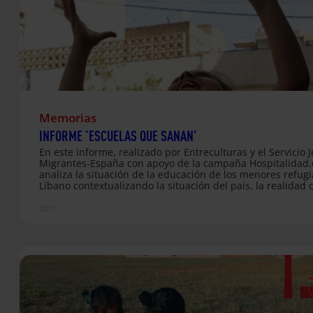
generando alternativas para configurar el mundo en el…
Memorias
INFORME ‘ESCUELAS QUE SANAN’
En este informe, realizado por Entreculturas y el Servicio J
Migrantes-España con apoyo de la campaña Hospitalidad.
analiza la situación de la educación de los menores refug
Líbano contextualizando la situación del país, la realidad 
población procedente de Siria refugiada en el mismo, los 
educativos a los que se enfrentan el gobierno y la sociedad
2017
libaneses y el servicio que presta el Servicio Jesuita a Ref