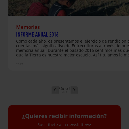
Memorias
INFORME ANUAL 2016
Como cada año, os presentamos el ejercicio de rendición 
cuentas más significativo de Entreculturas a través de nue
memoria anual. Durante el pasado 2016 sentimos más qu
que la Tierra es nuestra mejor escuela. Así titulamos la 
que te invitamos a leer y así intentamos rendir homenaje 
cuidado de la Tierra y su relación con la promoción de los
2017
derechos humanos y el acceso a la educación en el ejercic
cerramos. El Informe Anual de Entreculturas 2016 ofrece
información detallada acerca de todo el trabajo que hemo
desarrollado en materia de Cooperación y Acción Humanit
1
3
¿Quieres recibir información?
Suscríbete a la newsletter