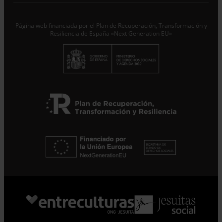
Responsable del tratamiento con la finalidad de...
Seguir
leyendo
.
Página web financiada por el Plan de Recuperación, Transformación y
Suscribirme
Resiliencia de España «Next Generation EU»