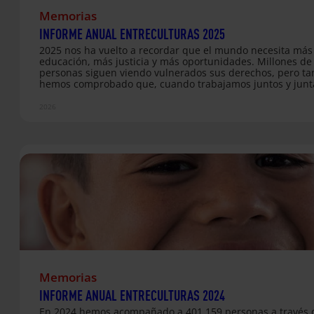
Memorias
INFORME ANUAL ENTRECULTURAS 2025
2025 nos ha vuelto a recordar que el mundo necesita más
educación, más justicia y más oportunidades. Millones de
personas siguen viendo vulnerados sus derechos, pero t
hemos comprobado que, cuando trabajamos juntos y junta
cambio es posible. Desde Entreculturas hemos acompaña
377.080 personas en 46 países, a través de 233 proyectos
2026
ponen la educación en el centro de la transformación soci
invitamos a consultar y difundir nuestra Memoria Anual 2
Memorias
INFORME ANUAL ENTRECULTURAS 2024
En 2024 hemos acompañado a 401.159 personas a través 