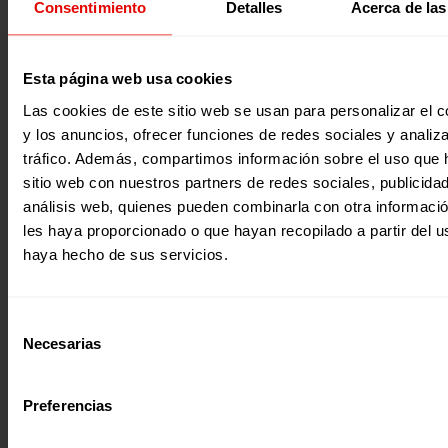
Consentimiento
Detalles
Acerca de las
justicia a través de 159 proyectos, atendiendo a 184.269 e
países. El Congreso Internacional de Fe y Alegría, las pal
Arturo Sosa en su discurso de apertura, el no conformarn
pensar siempre en cómo hacer las cosas mejor, plantearn
constantemente dónde está la urgencia, quién es la prior
2019
Esta página web usa cookies
acompañar a quienes huyen, hacernos parte de las carav
migrantes, del sufrir de la gente en Venezuela, en Hondur
Las cookies de este sitio web se usan para personalizar el c
El Salvador, Nicaragua o Colombia… El ponernos de lado 
y los anuncios, ofrecer funciones de redes sociales y analiza
aquellos a quienes se aparta, de los colectivos…
tráfico. Además, compartimos información sobre el uso que 
sitio web con nuestros partners de redes sociales, publicida
análisis web, quienes pueden combinarla con otra informaci
les haya proporcionado o que hayan recopilado a partir del 
haya hecho de sus servicios.
Memorias
Selección
INFORME ANUAL ENTRECULTURAS 2017
Necesarias
de
177, 20.128, 46.931, 250, 656, 838… son números que adje
consentimiento
nuestro pasado año. Describen el número de proyectos q
llevamos a cabo, las personas socias y donantes que nos 
Preferencias
los seguidores en nuestras redes sociales, las empresas y
agencias financiadoras con las que colaboramos, las pers
voluntarias que forman parte de nuestra misión, los centr
2018