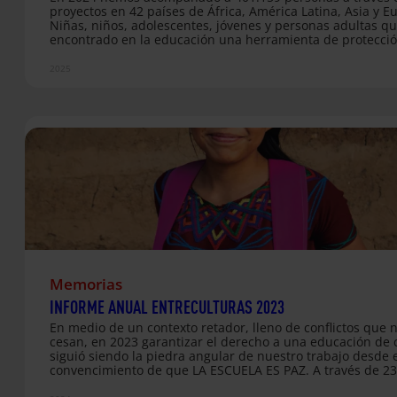
proyectos en 42 países de África, América Latina, Asia y E
Niñas, niños, adolescentes, jóvenes y personas adultas q
encontrado en la educación una herramienta de protecció
oportunidades y de futuro. Este año también hemos impu
participación ciudadana, la equidad de género, la hospita
2025
hacia personas migrantes y refugiadas, y el cuidado del
medioambiente. Porque creemos que una ciudadanía for
crítica y comprometida es clave para construir un mundo
justo y sostenible. Te invitamos a leer nuestra Memoria A
2024. Este informe es reflejo de…
Memorias
INFORME ANUAL ENTRECULTURAS 2023
En medio de un contexto retador, lleno de conflictos que 
cesan, en 2023 garantizar el derecho a una educación de 
siguió siendo la piedra angular de nuestro trabajo desde e
convencimiento de que LA ESCUELA ES PAZ. A través de 2
proyectos en 43 países acompañamos a un total de 390.6