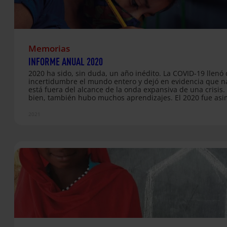
Memorias
INFORME ANUAL 2020
2020 ha sido, sin duda, un año inédito. ​​La COVID-19 llenó
incertidumbre el mundo entero y dejó en evidencia que n
está fuera del alcance de la onda expansiva de una crisis.
bien, también hubo muchos aprendizajes. El 2020 fue as
un año de solidaridad, acompañamiento y compromiso d
quedó claro que somos interdependientes y que hay
2021
determinadas cuestiones en las que, si afectan a uno, afe
todos. Una es la salud, por supuesto. Y otra, como tambié
hemos visto, es la educación. El cierre de los centros edu
provocado por la pandemia afectó a casi 1.600 millones…