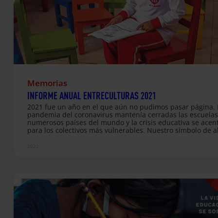
Memorias
INFORME ANUAL ENTRECULTURAS 2021
2021 fue un año en el que aún no pudimos pasar página. 
pandemia del coronavirus mantenía cerradas las escuelas
numerosos países del mundo y la crisis educativa se ace
para los colectivos más vulnerables. Nuestro símbolo de al
Silla Roja, cobraba más sentido que nunca. Esa silla, como
aparece en la portada de nuestro informe anual, es una 
2022
de atención ante los millones de niños, niñas y jóvenes q
nunca han tenido oportunidad de estudiar o a quienes la
19 se la ha arrebatado. En un contexto en el que ya son 