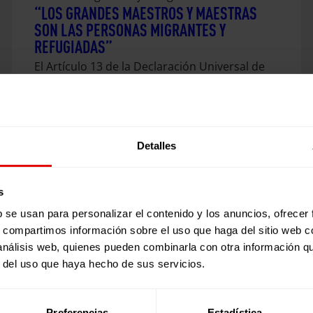
“LOS GRANDES MAESTROS Y MAESTRAS
SON LAS PERSONAS MIGRANTES Y
REFUGIADAS”
El Artículo 13 de la Declaración Universal de
Derechos Humanos, firmada por todos los
países del mundo en París en…
26 noviembre 2024
Detalles
s
b se usan para personalizar el contenido y los anuncios, ofrecer
s, compartimos información sobre el uso que haga del sitio web 
 análisis web, quienes pueden combinarla con otra información q
r del uso que haya hecho de sus servicios.
Preferencias
Estadística