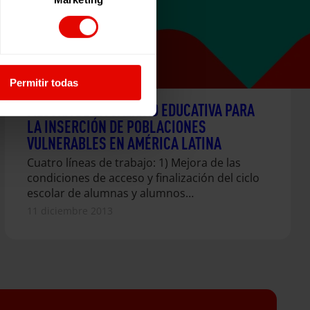
Permitir todas
MEJORA DE LA CALIDAD EDUCATIVA PARA
LA INSERCIÓN DE POBLACIONES
VULNERABLES EN AMÉRICA LATINA
Cuatro líneas de trabajo: 1) Mejora de las
condiciones de acceso y finalización del ciclo
escolar de alumnas y alumnos…
11 diciembre 2013