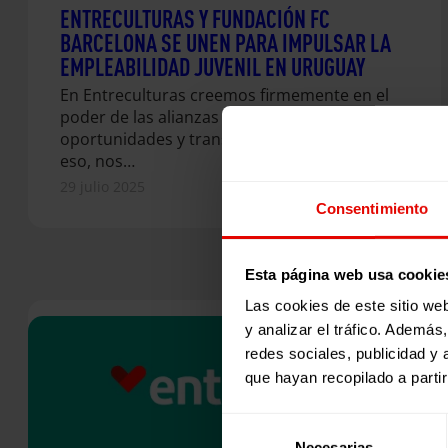
ENTRECULTURAS Y FUNDACIÓN FC
BARCELONA SE UNEN PARA IMPULSAR LA
EMPLEABILIDAD JUVENIL EN URUGUAY
En Entreculturas creemos firmemente en el
poder de las alianzas para generar nuevas
oportunidades y transformar realidades. Por
eso, nos…
29 julio 2025
Consentimiento
Esta página web usa cookie
Las cookies de este sitio we
y analizar el tráfico. Ademá
redes sociales, publicidad y
que hayan recopilado a parti
Selección
Necesarias
de