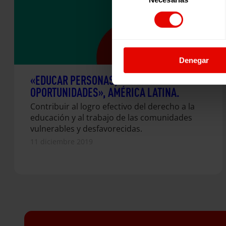
consentimiento
Denegar
«EDUCAR PERSONAS, GENERAR
OPORTUNIDADES», AMÉRICA LATINA.
Contribuir al logro efectivo del derecho a la
educación y al trabajo de las comunidades
vulnerables y desfavorecidas.
11 diciembre 2019