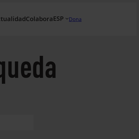
ESP
tualidad
Colabora
Dona
queda