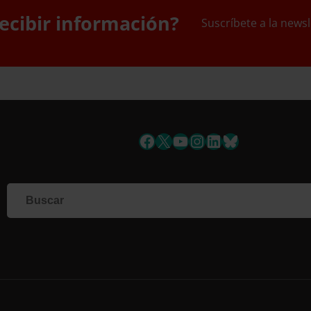
ecibir información?
Suscríbete a la newsl
uscríbete a la newslett
Facebook
X
YouTube
Instagram
LinkedIn
Bluesky
Si q
corr
info
form
nues
toda
Nomb
Apell