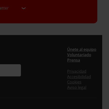
etter
er
Únete al equipo
Voluntariado
Prensa
uieres recibir nuestra newsletter mensual y los
eos puntuales en los que te ofrecemos
Privacidad
rmación, no dejes de completar este
Accesibilidad
ulario. Al instante, te daremos de alta en
Cookies
tra base de datos y podrás estar al tanto de
Aviso legal
s las novedades.
re *
idos