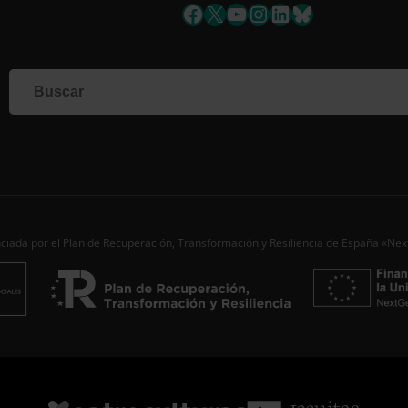
Facebook
X
YouTube
Instagram
LinkedIn
Bluesky
Si q
corr
info
form
nues
toda
Nomb
Apell
ciada por el Plan de Recuperación, Transformación y Resiliencia de España «Ne
Corre
Ac
Desde
aporta
de…
S