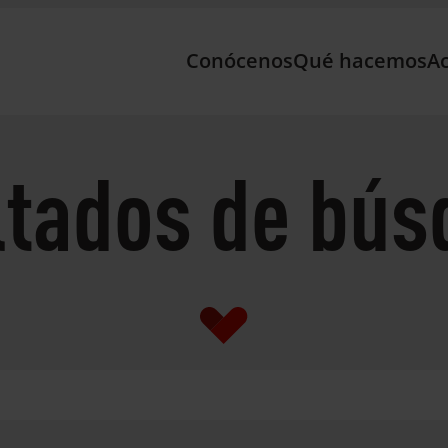
Conócenos
Qué hacemos
Ac
ltados de bús