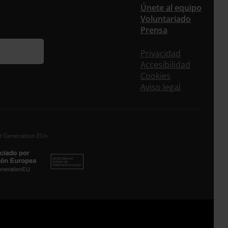
Únete al equipo
Voluntariado
Prensa
uieres recibir nuestra newsletter mensual y los
eos puntuales en los que te ofrecemos
Privacidad
rmación, no dejes de completar este
Accesibilidad
ulario. Al instante, te daremos de alta en
Cookies
tra base de datos y podrás estar al tanto de
Aviso legal
s las novedades.
re *
idos
xt Generation EU»
o electrónico *
epto la
Política de Privacidad
*
 ENTRECULTURAS FE Y ALEGRÍA ESPAÑA trataremos los datos
dos en calidad de Responsable del tratamiento con la finalidad
eguir leyendo
.
Suscribirme