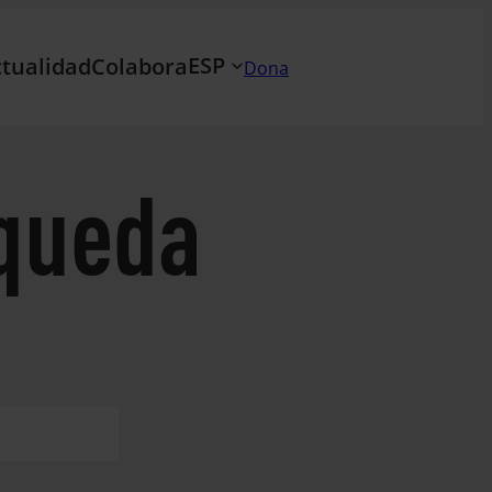
ESP
tualidad
Colabora
Dona
queda