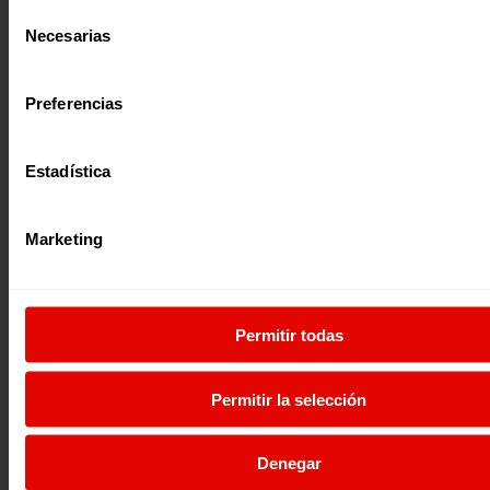
Selección
Necesarias
de
consentimiento
Preferencias
Noticia
|
Estadística
Migración y refugio
ESCRIBIR PARA SANAR
Nawal, antigua estudiante de matemáticas en Siria, recue
Marketing
primeros años en el Líbano como persona refugiada: «no 
tal…
13 julio 2021
Permitir todas
Permitir la selección
Denegar