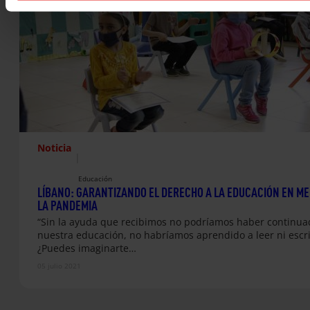
Noticia
|
Educación
LÍBANO: GARANTIZANDO EL DERECHO A LA EDUCACIÓN EN ME
LA PANDEMIA
“Sin la ayuda que recibimos no podríamos haber continua
nuestra educación, no habríamos aprendido a leer ni escri
¿Puedes imaginarte…
05 julio 2021