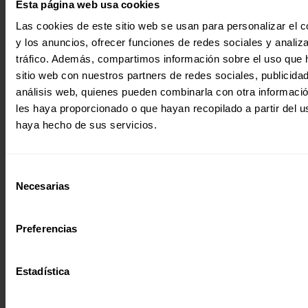
Esta página web usa cookies
Las cookies de este sitio web se usan para personalizar el c
¿Quieres recibir información?
y los anuncios, ofrecer funciones de redes sociales y analiza
tráfico. Además, compartimos información sobre el uso que 
Suscríbete a la newsletter
sitio web con nuestros partners de redes sociales, publicida
análisis web, quienes pueden combinarla con otra informaci
les haya proporcionado o que hayan recopilado a partir del 
Suscríbete a la newsletter
haya hecho de sus servicios.
Si quieres recibir nuestra newsletter
mensual y los correos puntuales en los
Selección
que te ofrecemos información, no dejes
C/ Maldonado, 1. Planta 3.
Necesarias
de
de completar este formulario. Al
28006 – Madrid
consentimiento
instante, te daremos de alta en nuestra
Tlf. 91 590 26 72
base de datos y podrás estar al tanto de
Preferencias
todas las novedades.
noticias@entreculturas.org
Nombre *
Facebook
X
YouTube
Instagram
LinkedIn
Bluesky
Estadística
Apellidos