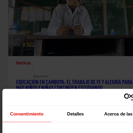
Noticia
|
Educación
EDUCACIÓN EN CAMBOYA: EL TRABAJO DE FE Y ALEGRÍA PARA
MÁS NIÑOS Y NIÑAS CONTINÚEN ESTUDIANDO
En el noroeste de Camboya, muchas comunidades rurales
enfrentan desafíos que influyen directamente en la educa
niñas y niños.…
Consentimiento
Detalles
Acerca de las
26 febrero 2026