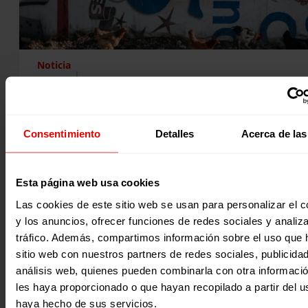
Noticia
|
Migración y refugio
JRS MENA Y ENTRECULTURAS DEMANDAMOS UN APOYO RENO
PARA EL PUEBLO SIRIO Y SU SUFRIMIENTO COLECTIVO EN LA V
CONFERENCIA DE BRUSELAS SOBRE EL APOYO AL FUTURO DE S
Consentimiento
Detalles
Acerca de las
LA REGIÓN
La Quinta Conferencia de Bruselas sobre el Apoyo al Futur
Siria y su Región es una oportunidad para que…
Esta página web usa cookies
29 marzo 2021
Las cookies de este sitio web se usan para personalizar el c
y los anuncios, ofrecer funciones de redes sociales y analiza
tráfico. Además, compartimos información sobre el uso que 
sitio web con nuestros partners de redes sociales, publicida
análisis web, quienes pueden combinarla con otra informaci
les haya proporcionado o que hayan recopilado a partir del 
haya hecho de sus servicios.