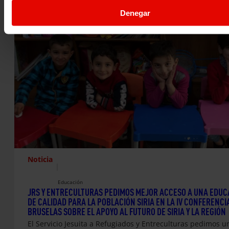
Denegar
Noticia
|
Educación
JRS Y ENTRECULTURAS PEDIMOS MEJOR ACCESO A UNA EDUC
DE CALIDAD PARA LA POBLACIÓN SIRIA EN LA IV CONFERENCI
BRUSELAS SOBRE EL APOYO AL FUTURO DE SIRIA Y LA REGIÓN
El Servicio Jesuita a Refugiados y Entreculturas pedimos u