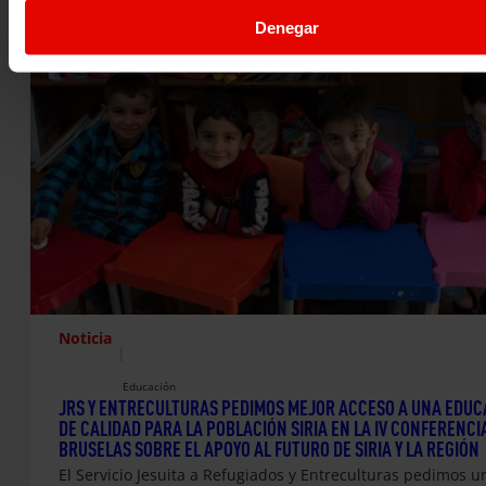
Denegar
Noticia
|
Educación
JRS Y ENTRECULTURAS PEDIMOS MEJOR ACCESO A UNA EDUC
DE CALIDAD PARA LA POBLACIÓN SIRIA EN LA IV CONFERENCI
BRUSELAS SOBRE EL APOYO AL FUTURO DE SIRIA Y LA REGIÓN
El Servicio Jesuita a Refugiados y Entreculturas pedimos u