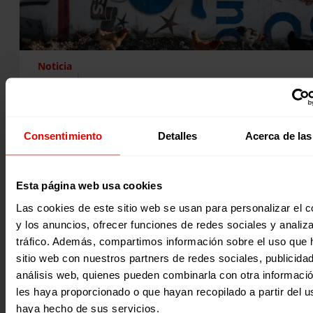
Noticia
|
Migración y refugio
JRS MENA Y ENTRECULTURAS DEMANDAMOS UN APOYO RENO
PARA EL PUEBLO SIRIO Y SU SUFRIMIENTO COLECTIVO EN LA V
CONFERENCIA DE BRUSELAS SOBRE EL APOYO AL FUTURO DE S
Consentimiento
Detalles
Acerca de las
LA REGIÓN
La Quinta Conferencia de Bruselas sobre el Apoyo al Futur
Siria y su Región es una oportunidad para que…
Esta página web usa cookies
29 marzo 2021
Las cookies de este sitio web se usan para personalizar el c
y los anuncios, ofrecer funciones de redes sociales y analiza
tráfico. Además, compartimos información sobre el uso que 
sitio web con nuestros partners de redes sociales, publicida
análisis web, quienes pueden combinarla con otra informaci
les haya proporcionado o que hayan recopilado a partir del 
haya hecho de sus servicios.