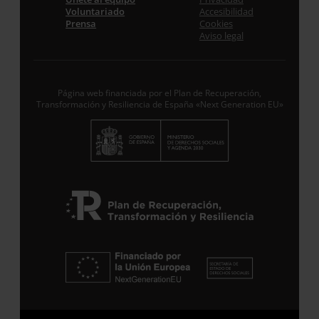
Voluntariado
Accesibilidad
Prensa
Cookies
Aviso legal
Acepto la
Política de Privacidad
*
Desde ENTRECULTURAS FE Y ALEGRÍA ESPAÑA
trataremos los datos aportados en calidad de
Responsable del tratamiento con la finalidad de…
Seguir leyendo
.
Página web financiada por el Plan de Recuperación,
Transformación y Resiliencia de España «Next Generation EU»
Suscribirme