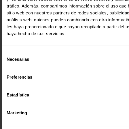
tráfico. Además, compartimos información sobre el uso que 
sitio web con nuestros partners de redes sociales, publicida
análisis web, quienes pueden combinarla con otra informaci
les haya proporcionado o que hayan recopilado a partir del 
haya hecho de sus servicios.
DINAMIZACIÓN DE LA ECONOMÍA LOCAL EN TRES ASENTAMIE
RURALES PARA SUPERAR LA POBREZA Y LA EXCLUSIÓN.
Desarrollar una estructura de organización comunitaria o
a mejorar la producción agropecuaria y comercialización e
Selección
distrito de Yasy Cañy.…
Necesarias
de
11 diciembre 2018
consentimiento
Preferencias
Estadística
Marketing