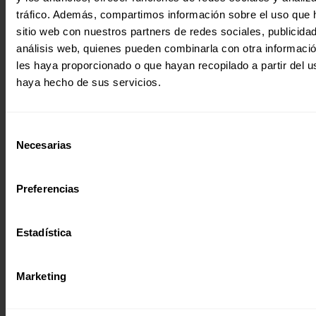
tráfico. Además, compartimos información sobre el uso que 
sitio web con nuestros partners de redes sociales, publicida
análisis web, quienes pueden combinarla con otra informaci
les haya proporcionado o que hayan recopilado a partir del 
haya hecho de sus servicios.
DINAMIZACIÓN DE LA ECONOMÍA LOCAL EN TRES ASENTAMIE
RURALES PARA SUPERAR LA POBREZA Y LA EXCLUSIÓN.
Desarrollar una estructura de organización comunitaria o
a mejorar la producción agropecuaria y comercialización e
Selección
distrito de Yasy Cañy.…
Necesarias
de
11 diciembre 2018
consentimiento
Preferencias
Estadística
Marketing