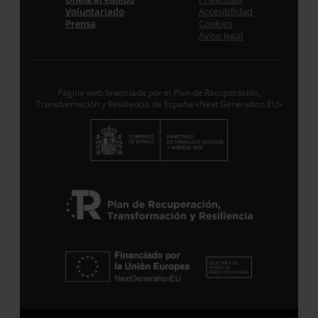
Voluntariado
Accesibilidad
Prensa
Cookies
Aviso legal
Acepto la
Política de Privacidad
*
Desde ENTRECULTURAS FE Y ALEGRÍA ESPAÑA
trataremos los datos aportados en calidad de
Responsable del tratamiento con la finalidad de…
Seguir leyendo
.
Página web financiada por el Plan de Recuperación,
Transformación y Resiliencia de España «Next Generation EU»
Suscribirme