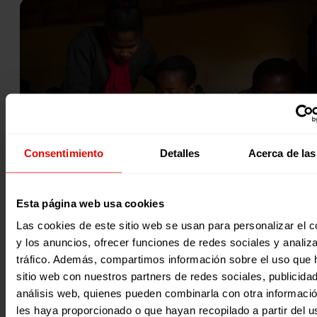
Consentimiento
Detalles
Acerca de las
Noticia
Esta página web usa cookies
|
Las cookies de este sitio web se usan para personalizar el c
Migración y refugio
“ME ENCANTA ENSEÑAR, ES CON LO ÚNICO QUE SUEÑO”
y los anuncios, ofrecer funciones de redes sociales y analiza
En septiembre de 2019, desde Entreculturas, junto al Servi
tráfico. Además, compartimos información sobre el uso que 
Jesuita a Refugiados (JRS), empezamos a trabajar de la m
sitio web con nuestros partners de redes sociales, publicida
25 febrero 2022
análisis web, quienes pueden combinarla con otra informaci
les haya proporcionado o que hayan recopilado a partir del 