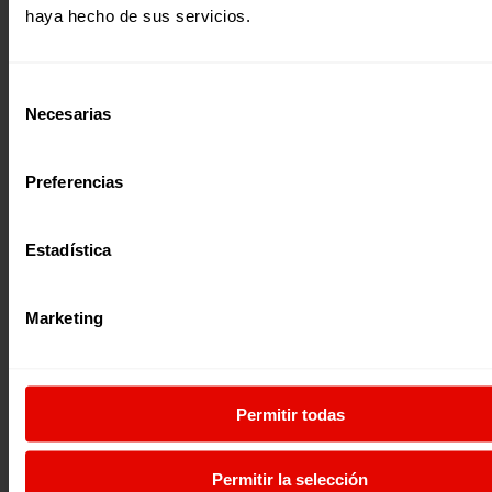
haya hecho de sus servicios.
Selección
¿Quieres recibir información?
Necesarias
de
Suscríbete a la newsletter
consentimiento
Preferencias
Suscríbete a la newsletter
Estadística
Si quieres recibir nuestra newsletter
mensual y los correos puntuales en los
Marketing
que te ofrecemos información, no dejes
C/ Maldonado, 1. Planta 3.
de completar este formulario. Al
28006 – Madrid
instante, te daremos de alta en nuestra
Tlf. 91 590 26 72
base de datos y podrás estar al tanto de
todas las novedades.
Permitir todas
noticias@entreculturas.org
Nombre *
Facebook
X
YouTube
Instagram
LinkedIn
Bluesky
Permitir la selección
Apellidos